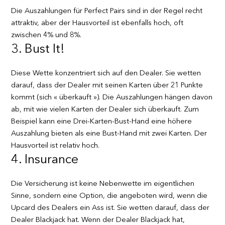
Die Auszahlungen für Perfect Pairs sind in der Regel recht
attraktiv, aber der Hausvorteil ist ebenfalls hoch, oft
zwischen 4% und 8%.
3. Bust It!
Diese Wette konzentriert sich auf den Dealer. Sie wetten
darauf, dass der Dealer mit seinen Karten über 21 Punkte
kommt (sich « überkauft »). Die Auszahlungen hängen davon
ab, mit wie vielen Karten der Dealer sich überkauft. Zum
Beispiel kann eine Drei-Karten-Bust-Hand eine höhere
Auszahlung bieten als eine Bust-Hand mit zwei Karten. Der
Hausvorteil ist relativ hoch.
4. Insurance
Die Versicherung ist keine Nebenwette im eigentlichen
Sinne, sondern eine Option, die angeboten wird, wenn die
Upcard des Dealers ein Ass ist. Sie wetten darauf, dass der
Dealer Blackjack hat. Wenn der Dealer Blackjack hat,