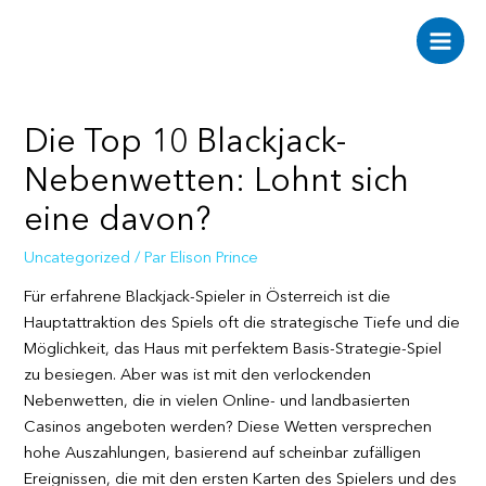
Aller
au
Main
contenu
Men
Die Top 10 Blackjack-
Nebenwetten: Lohnt sich
eine davon?
Uncategorized
/ Par
Elison Prince
Für erfahrene Blackjack-Spieler in Österreich ist die
Hauptattraktion des Spiels oft die strategische Tiefe und die
Möglichkeit, das Haus mit perfektem Basis-Strategie-Spiel
zu besiegen. Aber was ist mit den verlockenden
Nebenwetten, die in vielen Online- und landbasierten
Casinos angeboten werden? Diese Wetten versprechen
hohe Auszahlungen, basierend auf scheinbar zufälligen
Ereignissen, die mit den ersten Karten des Spielers und des