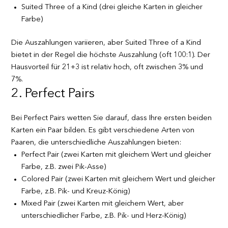
Suited Three of a Kind (drei gleiche Karten in gleicher
Farbe)
Die Auszahlungen variieren, aber Suited Three of a Kind
bietet in der Regel die höchste Auszahlung (oft 100:1). Der
Hausvorteil für 21+3 ist relativ hoch, oft zwischen 3% und
7%.
2. Perfect Pairs
Bei Perfect Pairs wetten Sie darauf, dass Ihre ersten beiden
Karten ein Paar bilden. Es gibt verschiedene Arten von
Paaren, die unterschiedliche Auszahlungen bieten:
Perfect Pair (zwei Karten mit gleichem Wert und gleicher
Farbe, z.B. zwei Pik-Asse)
Colored Pair (zwei Karten mit gleichem Wert und gleicher
Farbe, z.B. Pik- und Kreuz-König)
Mixed Pair (zwei Karten mit gleichem Wert, aber
unterschiedlicher Farbe, z.B. Pik- und Herz-König)