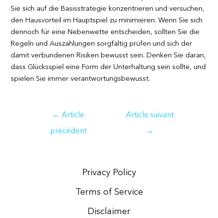
Sie sich auf die Basisstrategie konzentrieren und versuchen,
den Hausvorteil im Hauptspiel zu minimieren. Wenn Sie sich
dennoch für eine Nebenwette entscheiden, sollten Sie die
Regeln und Auszahlungen sorgfältig prüfen und sich der
damit verbundenen Risiken bewusst sein. Denken Sie daran,
dass Glücksspiel eine Form der Unterhaltung sein sollte, und
spielen Sie immer verantwortungsbewusst.
Navigation
←
Article
Article suivant
de
précédent
→
l’article
Privacy Policy
Terms of Service
Disclaimer