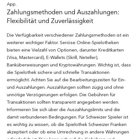
App.
Zahlungsmethoden und Auszahlungen:
Flexibilität und Zuverlässigkeit
Die Verfügbarkeit verschiedener Zahlungsmethoden ist ein
weiterer wichtiger Faktor. Seriöse Online-Spielotheken
bieten eine Vielzahl von Optionen, darunter Kreditkarten
(Visa, Mastercard), E-Wallets (Skrill, Neteller),
Banküberweisungen und Kryptowährungen. Wichtig ist, dass
die Spielothek sichere und schnelle Transaktionen
ermöglicht. Achten Sie auf die Bearbeitungszeiten für Ein-
und Auszahlungen. Auszahlungen sollten zügig und ohne
unnötige Verzögerungen erfolgen. Die Gebühren für
Transaktionen sollten transparent angegeben werden.
Informieren Sie sich über die Auszahlungslimits und die
damit verbundenen Bedingungen. Für Schweizer Spieler ist
es wichtig zu wissen, ob die Spielothek Schweizer Franken
akzeptiert oder ob eine Umrechnung in andere Währungen