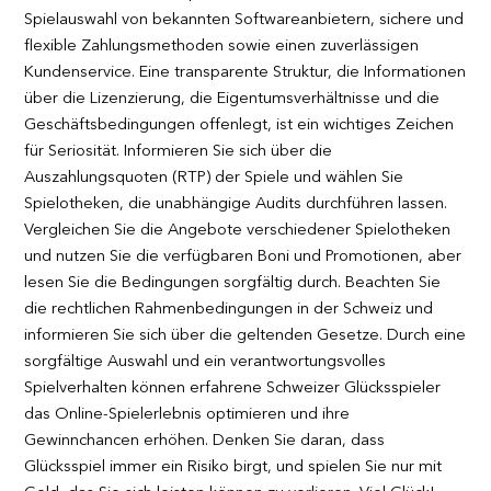
Spielauswahl von bekannten Softwareanbietern, sichere und
flexible Zahlungsmethoden sowie einen zuverlässigen
Kundenservice. Eine transparente Struktur, die Informationen
über die Lizenzierung, die Eigentumsverhältnisse und die
Geschäftsbedingungen offenlegt, ist ein wichtiges Zeichen
für Seriosität. Informieren Sie sich über die
Auszahlungsquoten (RTP) der Spiele und wählen Sie
Spielotheken, die unabhängige Audits durchführen lassen.
Vergleichen Sie die Angebote verschiedener Spielotheken
und nutzen Sie die verfügbaren Boni und Promotionen, aber
lesen Sie die Bedingungen sorgfältig durch. Beachten Sie
die rechtlichen Rahmenbedingungen in der Schweiz und
informieren Sie sich über die geltenden Gesetze. Durch eine
sorgfältige Auswahl und ein verantwortungsvolles
Spielverhalten können erfahrene Schweizer Glücksspieler
das Online-Spielerlebnis optimieren und ihre
Gewinnchancen erhöhen. Denken Sie daran, dass
Glücksspiel immer ein Risiko birgt, und spielen Sie nur mit