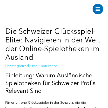
Aller
au
Main
contenu
Men
Die Schweizer Glücksspiel-
Elite: Navigieren in der Welt
der Online-Spielotheken im
Ausland
Uncategorized
/ Par
Elison Prince
Einleitung: Warum Ausländische
Spielotheken für Schweizer Profis
Relevant Sind
Für erfahrene Glücksspieler in der Schweiz, die die