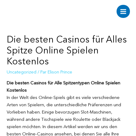
Aller
au
Main
contenu
Men
Die besten Casinos für Alles
Spitze Online Spielen
Kostenlos
Uncategorized
/ Par
Elison Prince
Die besten Casinos für Alle Spitzentypen Online Spielen
Kostenlos
In der Welt des Online-Spiels gibt es viele verschiedene
Arten von Spielern, die unterschiedliche Präferenzen und
Vorlieben haben. Einige bevorzugen Slot-Maschinen,
während andere Tischspiele wie Roulette oder Blackjack
spielen möchten. In diesem Artikel werden wir uns den
besten Online-Casinos ansehen, bei denen Sie alle Ihre