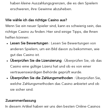
haben kleine Auszahlungsgrenzen, die es den Spielern
erschweren, ihre Gewinne abzuheben.
Wie wähle ich das richtige Casino aus?
Wenn Sie ein neuer Spieler sind, kann es schwierig sein, das
richtige Casino zu finden. Hier sind einige Tipps, die Ihnen
helfen können:
Lesen Sie Bewertungen
: Lesen Sie Bewertungen von
anderen Spielern, um ein Bild davon zu bekommen, wie
gut das Casino ist.
Überprüfen Sie die Lizenzierung
: Überprüfen Sie, ob das
Casino eine gültige Lizenz hat und ob es von einer
vertrauenswürdigen Behörde geprüft wurde.
Überprüfen Sie die Zahlungsmethoden
: Überprüfen Sie,
welche Zahlungsmethoden das Casino anbietet und ob
sie sicher sind.
Zusammenfassung
In diesem Artikel haben wir uns den besten Online-Casinos