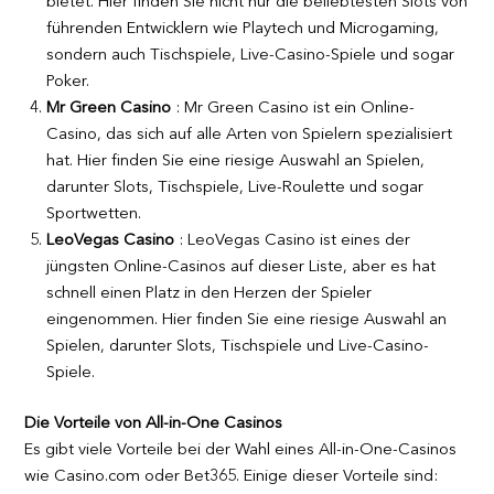
bietet. Hier finden Sie nicht nur die beliebtesten Slots von
führenden Entwicklern wie Playtech und Microgaming,
sondern auch Tischspiele, Live-Casino-Spiele und sogar
Poker.
Mr Green Casino
: Mr Green Casino ist ein Online-
Casino, das sich auf alle Arten von Spielern spezialisiert
hat. Hier finden Sie eine riesige Auswahl an Spielen,
darunter Slots, Tischspiele, Live-Roulette und sogar
Sportwetten.
LeoVegas Casino
: LeoVegas Casino ist eines der
jüngsten Online-Casinos auf dieser Liste, aber es hat
schnell einen Platz in den Herzen der Spieler
eingenommen. Hier finden Sie eine riesige Auswahl an
Spielen, darunter Slots, Tischspiele und Live-Casino-
Spiele.
Die Vorteile von All-in-One Casinos
Es gibt viele Vorteile bei der Wahl eines All-in-One-Casinos
wie Casino.com oder Bet365. Einige dieser Vorteile sind: