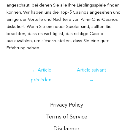
angeschaut, bei denen Sie alle Ihre Lieblingsspiele finden
können. Wir haben uns die Top-5 Casinos angesehen und
einige der Vorteile und Nachteile von All-in-One-Casinos
diskutiert. Wenn Sie ein neuer Spieler sind, sollten Sie
beachten, dass es wichtig ist, das richtige Casino
auszuwählen, um sicherzustellen, dass Sie eine gute
Erfahrung haben.
Navigation
←
Article
Article suivant
de
précédent
→
l’article
Privacy Policy
Terms of Service
Disclaimer