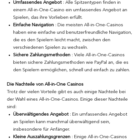
Umfassendes Angebot
: Alle Spitzentypen finden in
einem All-in-One-Casino ein umfassendes Angebot an
Spielen, das ihre Vorlieben erfüllt.
Einfache Navigation
: Die meisten All-in-One-Casinos
haben eine einfache und benutzerfreundliche Navigation,
die es den Spielern leicht macht, zwischen den
verschiedenen Spielen zu wechseln.
Sichere Zahlungsmethoden
: Viele All-in-One-Casinos
bieten sichere Zahlungsmethoden wie PayPal an, die es
den Spielern ermöglichen, schnell und einfach zu zahlen.
Die Nachteile von All-in-One Casinos
Trotz der vielen Vorteile gibt es auch einige Nachteile bei
der Wahl eines All-in-One-Casinos. Einige dieser Nachteile
sind:
Überwältigendes Angebot
: Ein umfassendes Angebot
an Spielen kann manchmal überwältigend sein,
insbesondere für Anfänger.
Kleine Auszahlungsgrenzen
: Einige All-in-One-Casinos