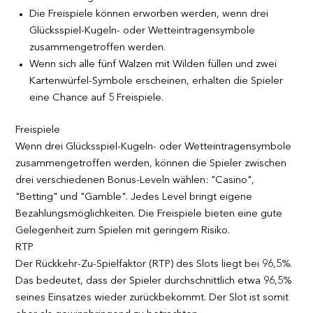
Die Freispiele können erworben werden, wenn drei
Glücksspiel-Kugeln- oder Wetteintragensymbole
zusammengetroffen werden.
Wenn sich alle fünf Walzen mit Wilden füllen und zwei
Kartenwürfel-Symbole erscheinen, erhalten die Spieler
eine Chance auf 5 Freispiele.
Freispiele
Wenn drei Glücksspiel-Kugeln- oder Wetteintragensymbole
zusammengetroffen werden, können die Spieler zwischen
drei verschiedenen Bonus-Leveln wählen: "Casino",
"Betting" und "Gamble". Jedes Level bringt eigene
Bezahlungsmöglichkeiten. Die Freispiele bieten eine gute
Gelegenheit zum Spielen mit geringem Risiko.
RTP
Der Rückkehr-Zu-Spielfaktor (RTP) des Slots liegt bei 96,5%.
Das bedeutet, dass der Spieler durchschnittlich etwa 96,5%
seines Einsatzes wieder zurückbekommt. Der Slot ist somit