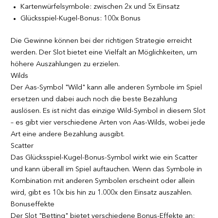
Kartenwürfelsymbole: zwischen 2x und 5x Einsatz
Glücksspiel-Kugel-Bonus: 100x Bonus
Die Gewinne können bei der richtigen Strategie erreicht
werden. Der Slot bietet eine Vielfalt an Möglichkeiten, um
höhere Auszahlungen zu erzielen.
Wilds
Der Aas-Symbol "Wild" kann alle anderen Symbole im Spiel
ersetzen und dabei auch noch die beste Bezahlung
auslösen. Es ist nicht das einzige Wild-Symbol in diesem Slot
– es gibt vier verschiedene Arten von Aas-Wilds, wobei jede
Art eine andere Bezahlung ausgibt.
Scatter
Das Glücksspiel-Kugel-Bonus-Symbol wirkt wie ein Scatter
und kann überall im Spiel auftauchen. Wenn das Symbole in
Kombination mit anderen Symbolen erscheint oder allein
wird, gibt es 10x bis hin zu 1.000x den Einsatz auszahlen.
Bonuseffekte
Der Slot "Betting" bietet verschiedene Bonus-Effekte an: