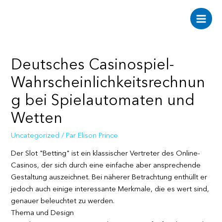
Aller
au
Main
contenu
Men
Deutsches Casinospiel-
Wahrscheinlichkeitsrechnun
g bei Spielautomaten und
Wetten
Uncategorized
/ Par
Elison Prince
Der Slot "Betting" ist ein klassischer Vertreter des Online-
Casinos, der sich durch eine einfache aber ansprechende
Gestaltung auszeichnet. Bei näherer Betrachtung enthüllt er
jedoch auch einige interessante Merkmale, die es wert sind,
genauer beleuchtet zu werden.
Thema und Design