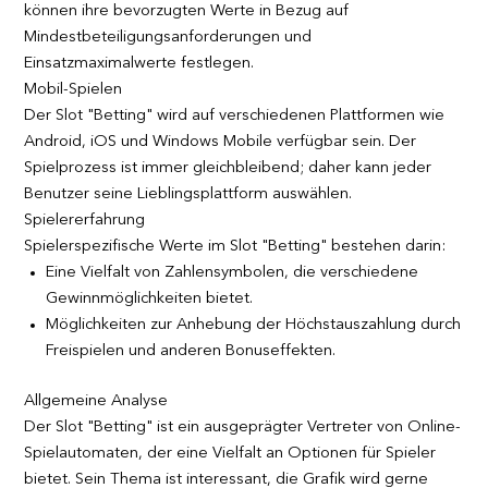
können ihre bevorzugten Werte in Bezug auf
Mindestbeteiligungsanforderungen und
Einsatzmaximalwerte festlegen.
Mobil-Spielen
Der Slot "Betting" wird auf verschiedenen Plattformen wie
Android, iOS und Windows Mobile verfügbar sein. Der
Spielprozess ist immer gleichbleibend; daher kann jeder
Benutzer seine Lieblingsplattform auswählen.
Spielererfahrung
Spielerspezifische Werte im Slot "Betting" bestehen darin:
Eine Vielfalt von Zahlensymbolen, die verschiedene
Gewinnmöglichkeiten bietet.
Möglichkeiten zur Anhebung der Höchstauszahlung durch
Freispielen und anderen Bonuseffekten.
Allgemeine Analyse
Der Slot "Betting" ist ein ausgeprägter Vertreter von Online-
Spielautomaten, der eine Vielfalt an Optionen für Spieler
bietet. Sein Thema ist interessant, die Grafik wird gerne