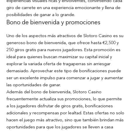
experiencias visuales ricas y envolventes, convirtiendo cada
giro de carrete en una experiencia emocionante y llena de
posibilidades de ganar a lo grande.
Bono de bienvenida y promociones
Uno de los aspectos más atractivos de Slotoro Casino es su
generoso bono de bienvenida, que ofrece hasta €2,500 y
250 giros gratis para nuevos jugadores. Esta promoción es
ideal para quienes buscan maximizar su capital inicial y
explorar la variada oferta de tragaperras sin arriesgar
demasiado. Aprovechar este tipo de bonificaciones puede
ser un excelente impulso para comenzar a jugar y aumentar
las oportunidades de ganar.
Además del bono de bienvenida, Slotoro Casino
frecuentemente actualiza sus promociones, lo que permite
a los jugadores disfrutar de giros gratis, bonificaciones
adicionales y recompensas por lealtad. Estas ofertas no solo
hacen el juego más atractivo, sino que también brindan más
oportunidades para que los jugadores se lleven a casa