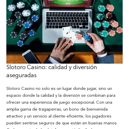
Slotoro Casino: calidad y diversión
aseguradas
Slotoro Casino no solo es un lugar donde jugar, sino un
espacio donde la calidad y la diversión se combinan para
ofrecer una experiencia de juego excepcional. Con una
amplia gama de tragaperras, un bono de bienvenida
atractivo y un servicio al cliente eficiente, los jugadores
pueden sentirse seguros de que están en buenas manos.