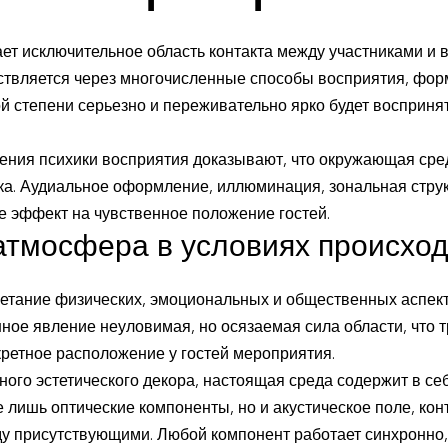
ет исключительное область контакта между участниками и 
твляется через многочисленные способы восприятия, фор
кой степени серьезно и переживательно ярко будет воспри
чения психики восприятия доказывают, что окружающая ср
а. Аудиальное оформление, иллюминация, зональная струк
е эффект на чувственное положение гостей.
атмосфера в условиях происхо
етание физических, эмоциональных и общественных аспекто
ное явление неуловимая, но осязаемая сила области, что 
кретное расположение у гостей мероприятия.
ого эстетического декора, настоящая среда содержит в се
е лишь оптические компоненты, но и акустическое поле, кон
у присутствующими. Любой компонент работает синхронно,