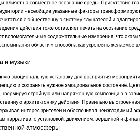
 влияет на совместное осознание среды. Присутствие глав
 аудитории – всеобщие указанные факторы трансформирую
считаться с общественную систему слушателей и адаптиров
ведения действия тоже оставляет печать на осознание сред
ют вспомогательные содержательные измерения, что оказы
оспоминания области » способна как укреплять желаемое вл
а и музыки
чную эмоциональную установку для восприятия мероприяти
цепцию и сохранять нужное эмоциональное состояние. Цве
, формируя стройную или напряженную композицию в завис
ственную архитектонику действия. Правильно выстроенная
держивая интерес зрителей и обеспечивая неизгладимый эф
ам нарратива, с установкой, движением, вершиной и финал
ственной атмосферы