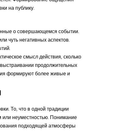
шается. Формирование ощущения
ки на публику.
данные о совершающемся событии.
и чуть негативных аспектов.
тий.
тическое смысл действия, сколько
в выстраивании продолжительных
ия формируют более живые и
я
и. То, что в одной традиции
м или неуместностью. Понимание
азования подходящей атмосферы