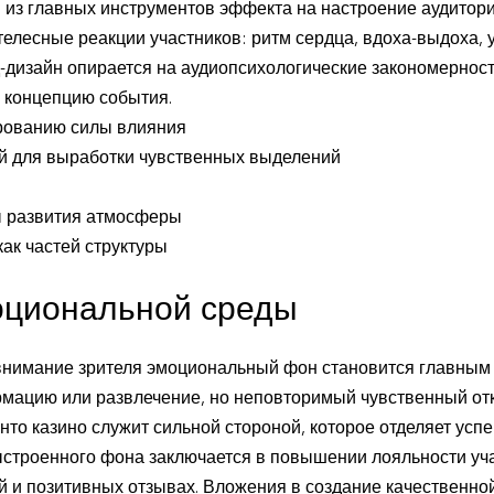
з главных инструментов эффекта на настроение аудитории.
телесные реакции участников: ритм сердца, вдоха-выдоха,
дизайн опирается на аудиопсихологические закономерности
 концепцию события.
рованию силы влияния
 для выработки чувственных выделений
ы развития атмосферы
ак частей структуры
оциональной среды
 внимание зрителя эмоциональный фон становится главным
рмацию или развлечение, но неповторимый чувственный отк
то казино служит сильной стороной, которое отделяет усп
строенного фона заключается в повышении лояльности уча
 и позитивных отзывах. Вложения в создание качественн