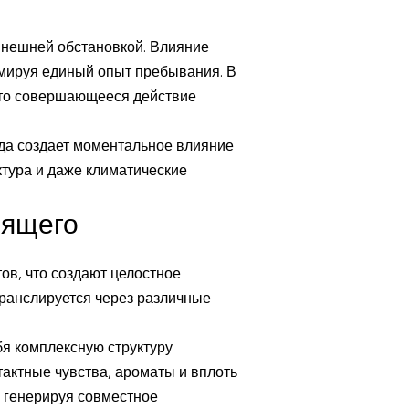
внешней обстановкой. Влияние
мируя единый опыт пребывания. В
нято совершающееся действие
еда создает моментальное влияние
тура и даже климатические
дящего
в, что создают целостное
транслируется через различные
бя комплексную структуру
тактные чувства, ароматы и вплоть
 генерируя совместное