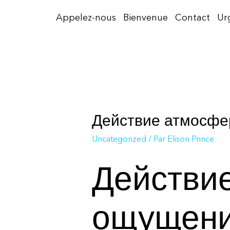
Aller
Appelez-nous
Bienvenue
Contact
Ur
au
contenu
Действие атмосфе
Uncategorized
/ Par
Elison Prince
Действи
ощущени