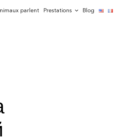
animaux parlent
Prestations
Blog
а
й