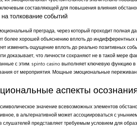
а, их эмоциональная чувствительность значительно повы
т ключевым составляющей для повышения влияния обстанов
 на толкование событий
моциональный преграда, через который проходит полная 
т более хорошей объяснению вплоть до индифферентных ил
еет изменить ощущение вплоть до реально позитивных собы
 доказывает, что личности сохраняют не в такой мере фак
нные с этим. spinto casino выполняет ключевую функцию 
вания от мероприятия. Мощные эмоциональные переживан
ациональные аспекты осознани
символическое значение всевозможных элементов обстановк
тивное, в альтернативной может ассоциироваться с уныние
ов слушателей представляет требуемым условием для обр