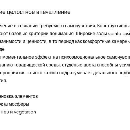
е целостное впечатление
чение в создании требуемого самочувствия. Конструктивны
ают базовые критерии понимания. Широкие залы spinto ca
чимости и ценности, в то период как комфортные камерн
де.
т моментальное эффект на психоэмоциональное самочувств
ванию товарищеской среды, студеные цвета способны усил
роприятия. спинто казино подразумевает детального подб
ия.
ановка элементов
ок атмосферы
тов и vegetation