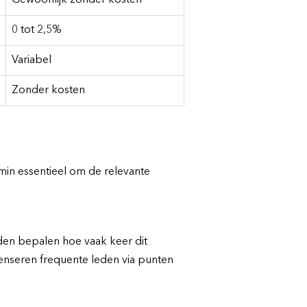
Gewoonlijk zonder kosten
0 tot 2,5%
Variabel
Zonder kosten
min essentieel om de relevante
den bepalen hoe vaak keer dit
nseren frequente leden via punten