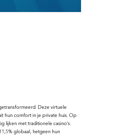
getransformeerd. Deze virtuele
hun comfort in je private huis. Op
lijken met traditionele casino’s.
a 11,5% globaal, hetgeen hun