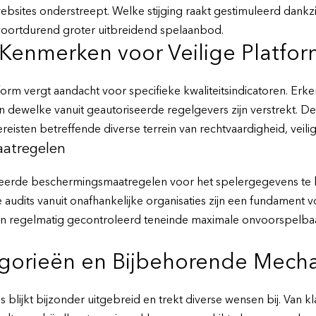
ites onderstreept. Welke stijging raakt gestimuleerd dankz
oortdurend groter uitbreidend spelaanbod.
enmerken voor Veilige Platfo
atform vergt aandacht voor specifieke kwaliteitsindicatoren. Er
isen dewelke vanuit geautoriseerde regelgevers zijn verstrekt
reisten betreffende diverse terrein van rechtvaardigheid, veil
aatregelen
rde beschermingsmaatregelen voor het spelergegevens te bev
 audits vanuit onafhankelijke organisaties zijn een fundament 
en regelmatig gecontroleerd teneinde maximale onvoorspelba
egorieën en Bijbehorende Mech
blijkt bijzonder uitgebreid en trekt diverse wensen bij. Van kl