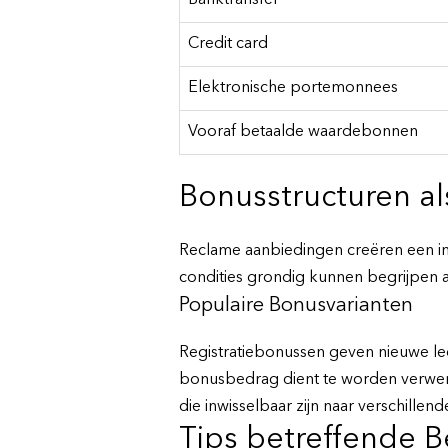
Banktransfer
Credit card
Elektronische portemonnees
Vooraf betaalde waardebonnen
Bonusstructuren a
Reclame aanbiedingen creëren een int
condities grondig kunnen begrijpen a
Populaire Bonusvarianten
Registratiebonussen geven nieuwe led
bonusbedrag dient te worden verwer
die inwisselbaar zijn naar verschillen
Tips betreffende 