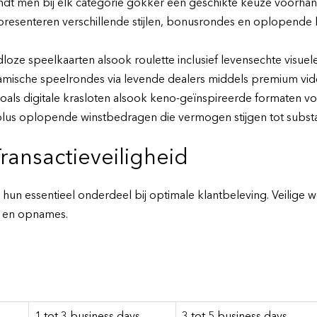
vindt men bij elk categorie gokker een geschikte keuze voorha
 presenteren verschillende stijlen, bonusrondes en oplopende 
ijdloze speelkaarten alsook roulette inclusief levensechte visu
ische speelrondes via levende dealers middels premium vide
oals digitale krasloten alsook keno-geïnspireerde formaten v
plus oplopende winstbedragen die vermogen stijgen tot substa
ransactieveiligheid
n hun essentieel onderdeel bij optimale klantbeleving. Veilige
n en opnames.