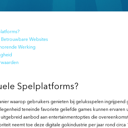
latforms?
 Betrouwbare Websites
ehorende Werking
igheid
rwaarden
uele Spelplatforms?
anier waarop gebruikers genieten bij geluksspelen ingrijpend 
enheid teneinde favoriete geliefde games kunnen ervaren uit 
t uitgebreid aanbod aan entertainmentopties die overeenkomstig 
riteit neemt toe deze digitale gokindustrie per jaar rond circ