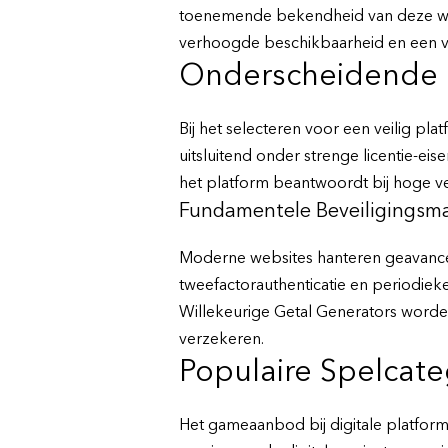
toenemende bekendheid van deze webs
verhoogde beschikbaarheid en een v
Onderscheidende K
Bij het selecteren voor een veilig pl
uitsluitend onder strenge licentie-e
het platform beantwoordt bij hoge ve
Fundamentele Beveiligingsm
Moderne websites hanteren geavancee
tweefactorauthenticatie en periodieke
Willekeurige Getal Generators word
verzekeren.
Populaire Spelcat
Het gameaanbod bij digitale platforms 