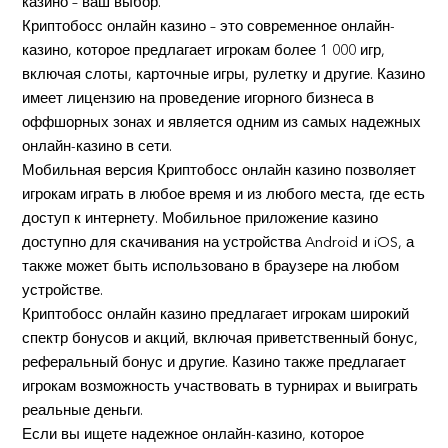
казино – ваш выбор.
Криптобосс онлайн казино – это современное онлайн-
казино, которое предлагает игрокам более 1 000 игр,
включая слоты, карточные игры, рулетку и другие. Казино
имеет лицензию на проведение игорного бизнеса в
оффшорных зонах и является одним из самых надежных
онлайн-казино в сети.
Мобильная версия Криптобосс онлайн казино позволяет
игрокам играть в любое время и из любого места, где есть
доступ к интернету. Мобильное приложение казино
доступно для скачивания на устройства Android и iOS, а
также может быть использовано в браузере на любом
устройстве.
Криптобосс онлайн казино предлагает игрокам широкий
спектр бонусов и акций, включая приветственный бонус,
реферальный бонус и другие. Казино также предлагает
игрокам возможность участвовать в турнирах и выиграть
реальные деньги.
Если вы ищете надежное онлайн-казино, которое