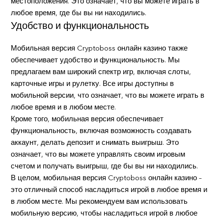
местоположения. Это означает, что вы можете играть в
любое время, где бы вы ни находились.
Удобство и функциональность
Мобильная версия Cryptoboss онлайн казино также
обеспечивает удобство и функциональность. Мы
предлагаем вам широкий спектр игр, включая слоты,
карточные игры и рулетку. Все игры доступны в
мобильной версии, что означает, что вы можете играть в
любое время и в любом месте.
Кроме того, мобильная версия обеспечивает
функциональность, включая возможность создавать
аккаунт, делать депозит и снимать выигрыш. Это
означает, что вы можете управлять своим игровым
счетом и получать выигрыш, где бы вы ни находились.
В целом, мобильная версия Cryptoboss онлайн казино –
это отличный способ насладиться игрой в любое время и
в любом месте. Мы рекомендуем вам использовать
мобильную версию, чтобы насладиться игрой в любое