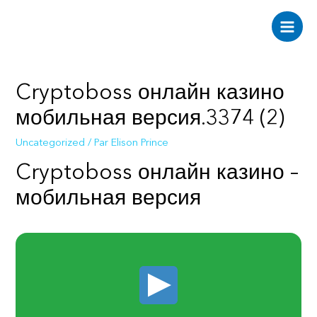
Aller
au
Main
contenu
Men
Cryptoboss онлайн казино
мобильная версия.3374 (2)
Uncategorized
/ Par
Elison Prince
Cryptoboss онлайн казино –
мобильная версия