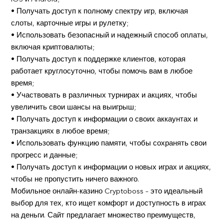
• Получать доступ к полному спектру игр, включая
слоты, карточные игры и рулетку;
• Использовать безопасный и надежный способ оплаты,
включая криптовалюты;
• Получать доступ к поддержке клиентов, которая
работает круглосуточно, чтобы помочь вам в любое
время;
• Участвовать в различных турнирах и акциях, чтобы
увеличить свои шансы на выигрыш;
• Получать доступ к информации о своих аккаунтах и
транзакциях в любое время;
• Использовать функцию памяти, чтобы сохранять свои
прогресс и данные;
• Получать доступ к информации о новых играх и акциях,
чтобы не пропустить ничего важного.
Мобильное онлайн-казино Cryptoboss – это идеальный
выбор для тех, кто ищет комфорт и доступность в играх
на деньги. Сайт предлагает множество преимуществ,