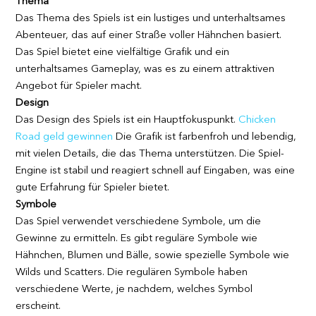
Thema
Das Thema des Spiels ist ein lustiges und unterhaltsames
Abenteuer, das auf einer Straße voller Hähnchen basiert.
Das Spiel bietet eine vielfältige Grafik und ein
unterhaltsames Gameplay, was es zu einem attraktiven
Angebot für Spieler macht.
Design
Das Design des Spiels ist ein Hauptfokuspunkt.
Chicken
Road geld gewinnen
Die Grafik ist farbenfroh und lebendig,
mit vielen Details, die das Thema unterstützen. Die Spiel-
Engine ist stabil und reagiert schnell auf Eingaben, was eine
gute Erfahrung für Spieler bietet.
Symbole
Das Spiel verwendet verschiedene Symbole, um die
Gewinne zu ermitteln. Es gibt reguläre Symbole wie
Hähnchen, Blumen und Bälle, sowie spezielle Symbole wie
Wilds und Scatters. Die regulären Symbole haben
verschiedene Werte, je nachdem, welches Symbol
erscheint.