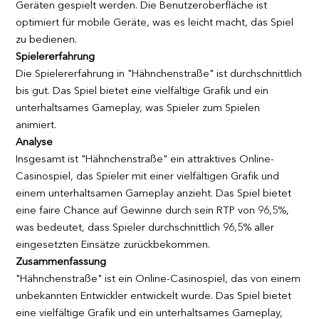
Geräten gespielt werden. Die Benutzeroberfläche ist
optimiert für mobile Geräte, was es leicht macht, das Spiel
zu bedienen.
Spielererfahrung
Die Spielererfahrung in "Hähnchenstraße" ist durchschnittlich
bis gut. Das Spiel bietet eine vielfältige Grafik und ein
unterhaltsames Gameplay, was Spieler zum Spielen
animiert.
Analyse
Insgesamt ist "Hähnchenstraße" ein attraktives Online-
Casinospiel, das Spieler mit einer vielfältigen Grafik und
einem unterhaltsamen Gameplay anzieht. Das Spiel bietet
eine faire Chance auf Gewinne durch sein RTP von 96,5%,
was bedeutet, dass Spieler durchschnittlich 96,5% aller
eingesetzten Einsätze zurückbekommen.
Zusammenfassung
"Hähnchenstraße" ist ein Online-Casinospiel, das von einem
unbekannten Entwickler entwickelt wurde. Das Spiel bietet
eine vielfältige Grafik und ein unterhaltsames Gameplay,