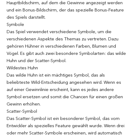
Hauptbildschirm, auf dem die Gewinne angezeigt werden
und ein Bonus-Bildschirm, der das spezielle Bonus-Feature
des Spiels darstellt.
Symbole
Das Spiel verwendet verschiedene Symbole, um die
verschiedenen Aspekte des Themas zu vertreten. Dazu
gehören Hühner in verschiedenen Farben, Blumen und
Vögel. Es gibt auch zwei besondere Symbolarten: das wilde
Huhn und der Scatter-Symbol.
Wildestes Huhn
Das wilde Huhn ist ein mächtiges Symbol, das als
beliebteste Wild-Entscheidung angesehen wird. Wenn es
auf einer Gewinnlinie erscheint, kann es jedes andere
Symbol ersetzen und somit die Chancen für einen großen
Gewinn erhöhen.
Scatter-Symbol
Das Scatter-Symbol ist ein besonderer Symbol, das vom
Entwickler als spezielles Feature gewählt wurde. Wenn drei
oder mehr Scatter-Symbole erscheinen, wird automatisch