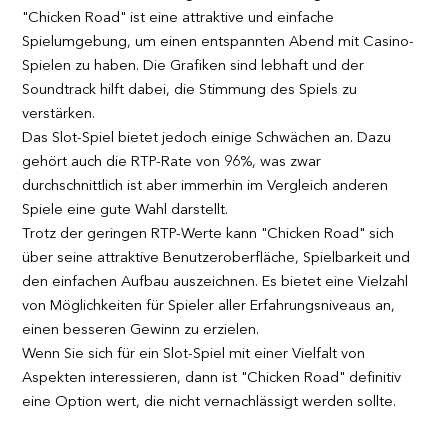
"Chicken Road" ist eine attraktive und einfache
Spielumgebung, um einen entspannten Abend mit Casino-
Spielen zu haben. Die Grafiken sind lebhaft und der
Soundtrack hilft dabei, die Stimmung des Spiels zu
verstärken.
Das Slot-Spiel bietet jedoch einige Schwächen an. Dazu
gehört auch die RTP-Rate von 96%, was zwar
durchschnittlich ist aber immerhin im Vergleich anderen
Spiele eine gute Wahl darstellt.
Trotz der geringen RTP-Werte kann "Chicken Road" sich
über seine attraktive Benutzeroberfläche, Spielbarkeit und
den einfachen Aufbau auszeichnen. Es bietet eine Vielzahl
von Möglichkeiten für Spieler aller Erfahrungsniveaus an,
einen besseren Gewinn zu erzielen.
Wenn Sie sich für ein Slot-Spiel mit einer Vielfalt von
Aspekten interessieren, dann ist "Chicken Road" definitiv
eine Option wert, die nicht vernachlässigt werden sollte.