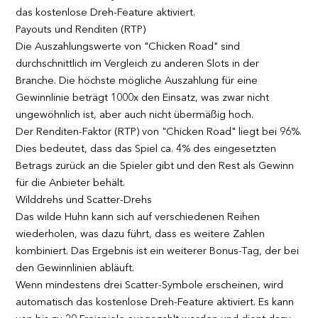
das kostenlose Dreh-Feature aktiviert.
Payouts und Renditen (RTP)
Die Auszahlungswerte von "Chicken Road" sind
durchschnittlich im Vergleich zu anderen Slots in der
Branche. Die höchste mögliche Auszahlung für eine
Gewinnlinie beträgt 1000x den Einsatz, was zwar nicht
ungewöhnlich ist, aber auch nicht übermäßig hoch.
Der Renditen-Faktor (RTP) von "Chicken Road" liegt bei 96%.
Dies bedeutet, dass das Spiel ca. 4% des eingesetzten
Betrags zurück an die Spieler gibt und den Rest als Gewinn
für die Anbieter behält.
Wilddrehs und Scatter-Drehs
Das wilde Huhn kann sich auf verschiedenen Reihen
wiederholen, was dazu führt, dass es weitere Zahlen
kombiniert. Das Ergebnis ist ein weiterer Bonus-Tag, der bei
den Gewinnlinien abläuft.
Wenn mindestens drei Scatter-Symbole erscheinen, wird
automatisch das kostenlose Dreh-Feature aktiviert. Es kann