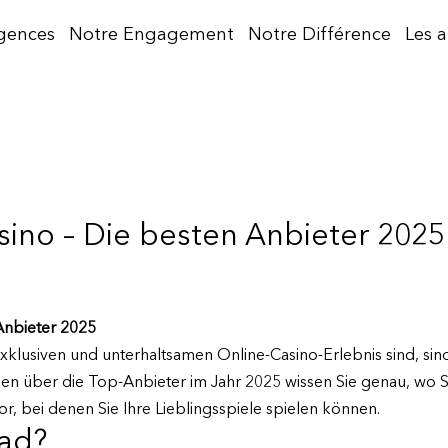
gences
Notre Engagement
Notre Différence
Les 
ino – Die besten Anbieter 2025
Anbieter 2025
klusiven und unterhaltsamen Online-Casino-Erlebnis sind, sind
en über die Top-Anbieter im Jahr 2025 wissen Sie genau, wo Si
or, bei denen Sie Ihre Lieblingsspiele spielen können.
oad?