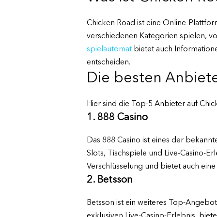
Chicken Road ist eine Online-Plattfo
verschiedenen Kategorien spielen, von
spielautomat
bietet auch Informatione
entscheiden.
Die besten Anbiet
Hier sind die Top-5 Anbieter auf Chic
1. 888 Casino
Das 888 Casino ist eines der bekannte
Slots, Tischspiele und Live-Casino-Erl
Verschlüsselung und bietet auch ein
2. Betsson
Betsson ist ein weiteres Top-Angebot
exklusiven Live-Casino-Erlebnis, biete