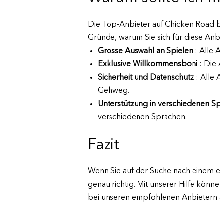
Die Top-Anbieter auf Chicken Road bie
Gründe, warum Sie sich für diese Anbi
Grosse Auswahl an Spielen
: Alle 
Exklusive Willkommensboni
: Die
Sicherheit und Datenschutz
: Alle
Gehweg.
Unterstützung in verschiedenen 
verschiedenen Sprachen.
Fazit
Wenn Sie auf der Suche nach einem ex
genau richtig. Mit unserer Hilfe können
bei unseren empfohlenen Anbietern a