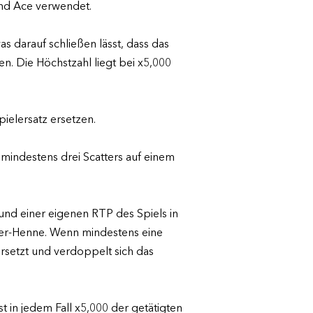
nd Ace verwendet.
s darauf schließen lässt, dass das
en. Die Höchstzahl liegt bei x5,000
elersatz ersetzen.
mindestens drei Scatters auf einem
und einer eigenen RTP des Spiels in
per-Henne. Wenn mindestens eine
setzt und verdoppelt sich das
 in jedem Fall x5,000 der getätigten