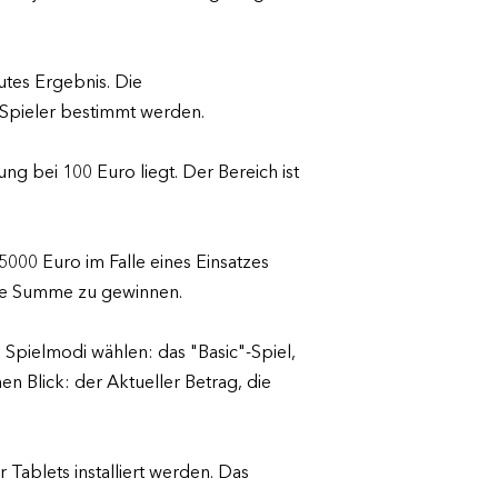
utes Ergebnis. Die
 Spieler bestimmt werden.
g bei 100 Euro liegt. Der Bereich ist
000 Euro im Falle eines Einsatzes
here Summe zu gewinnen.
 Spielmodi wählen: das "Basic"-Spiel,
n Blick: der Aktueller Betrag, die
Tablets installiert werden. Das