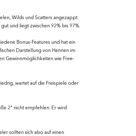
elen, Wilds und Scatters angezappt.
v gut und liegt zwischen 92% bis 97%.
schiedene Bonus-Features und hat ein
afischen Darstellung von Hennen im
nen Gewinnmöglichkeiten wie Free-
iedrig, wartet auf die Freispiele oder
ße 2" nicht empfehlen. Er wird
ler sollten sich also auf einen