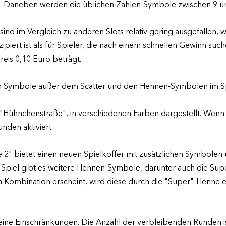
e. Daneben werden die üblichen Zahlen-Symbole zwischen 9 u
nd im Vergleich zu anderen Slots relativ gering ausgefallen, wa
piert ist als für Spieler, die nach einem schnellen Gewinn such
eis 0,10 Euro beträgt.
n Symbole außer dem Scatter und den Hennen-Symbolen im Spi
"Hühnchenstraße", in verschiedenen Farben dargestellt. Wenn 
nden aktiviert.
" bietet einen neuen Spielkoffer mit zusätzlichen Symbolen 
-Spiel gibt es weitere Hennen-Symbole, darunter auch die Su
ombination erscheint, wird diese durch die "Super"-Henne er
eine Einschränkungen. Die Anzahl der verbleibenden Runden ist