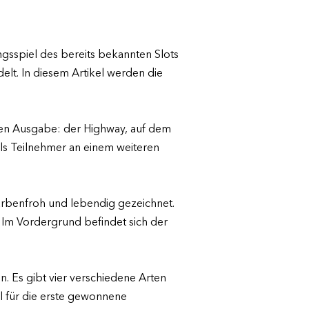
ngsspiel des bereits bekannten Slots
delt. In diesem Artikel werden die
ten Ausgabe: der Highway, auf dem
als Teilnehmer an einem weiteren
farbenfroh und lebendig gezeichnet.
 Im Vordergrund befindet sich der
 Es gibt vier verschiedene Arten
 für die erste gewonnene