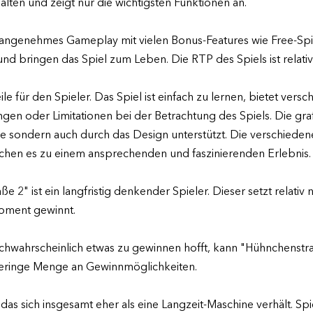
halten und zeigt nur die wichtigsten Funktionen an.
n angenehmes Gameplay mit vielen Bonus-Features wie Free-Spi
und bringen das Spiel zum Leben. Die RTP des Spiels ist relati
le für den Spieler. Das Spiel ist einfach zu lernen, bietet ver
ngen oder Limitationen bei der Betrachtung des Spiels. Die gr
le sondern auch durch das Design unterstützt. Die verschiede
chen es zu einem ansprechenden und faszinierenden Erlebnis.
2" ist ein langfristig denkender Spieler. Dieser setzt relativ n
Moment gewinnt.
ochwahrscheinlich etwas zu gewinnen hofft, kann "Hühnchenstra
 geringe Menge an Gewinnmöglichkeiten.
 das sich insgesamt eher als eine Langzeit-Maschine verhält. Spie