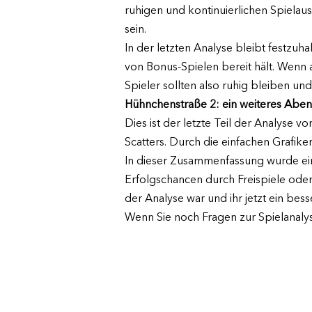
ruhigen und kontinuierlichen Spielau
sein.
In der letzten Analyse bleibt festzuh
von Bonus-Spielen bereit hält. Wenn 
Spieler sollten also ruhig bleiben un
Hühnchenstraße 2: ein weiteres Aben
Dies ist der letzte Teil der Analyse v
Scatters. Durch die einfachen Grafiken
In dieser Zusammenfassung wurde ein 
Erfolgschancen durch Freispiele oder 
der Analyse war und ihr jetzt ein bes
Wenn Sie noch Fragen zur Spielanalys