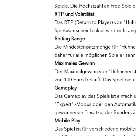
Spiele. Die Höchstzahl an Free-Spielen
RTP und Volatilität
Das RTP (Return to Player) von "Hühnc
Spielwahrscheinlichkeit wird nicht 
Betting Range
Die Mindesteinsatzmenge für "Hühnche
daher für alle möglichen Spieler sehr 
Maximales Gewinn
Der Maximalgewinn von "Hühnchenstra
von 100 Euro beläuft. Das Spiel biet
Gameplay
Das Gameplay des Spiels ist einfach 
"Expert" -Modus oder den Automatik-M
gewonnenen Einsätze, der Rundenzäh
Mobile Play
Das Spiel ist für verschiedene mobil