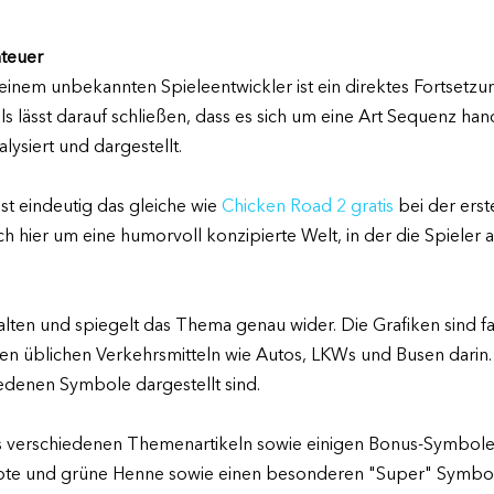
nteuer
einem unbekannten Spieleentwickler ist ein direktes Fortsetzu
ls lässt darauf schließen, dass es sich um eine Art Sequenz han
ysiert und dargestellt.
t eindeutig das gleiche wie
Chicken Road 2 gratis
bei der ers
h hier um eine humorvoll konzipierte Welt, in der die Spieler 
halten und spiegelt das Thema genau wider. Die Grafiken sind 
den üblichen Verkehrsmitteln wie Autos, LKWs und Busen darin.
iedenen Symbole dargestellt sind.
 verschiedenen Themenartikeln sowie einigen Bonus-Symbolen.
ote und grüne Henne sowie einen besonderen "Super" Symbol