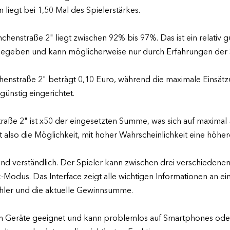
 liegt bei 1,50 Mal des Spielerstärkes.
henstraße 2" liegt zwischen 92% bis 97%. Das ist ein relativ g
angegeben und kann möglicherweise nur durch Erfahrungen der
nstraße 2" beträgt 0,10 Euro, während die maximale Einsätzun
günstig eingerichtet.
ße 2" ist x50 der eingesetzten Summe, was sich auf maximal 5
et also die Möglichkeit, mit hoher Wahrscheinlichkeit eine hö
und verständlich. Der Spieler kann zwischen drei verschiedenen
odus. Das Interface zeigt alle wichtigen Informationen an eine
ler und die aktuelle Gewinnsumme.
en Geräte geeignet und kann problemlos auf Smartphones oder 