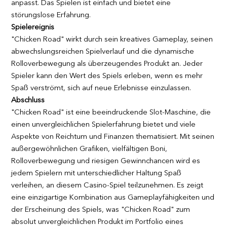
anpasst. Das Spielen ist einfach und bietet eine
störungslose Erfahrung.
Spielereignis
"Chicken Road" wirkt durch sein kreatives Gameplay, seinen
abwechslungsreichen Spielverlauf und die dynamische
Rolloverbewegung als überzeugendes Produkt an. Jeder
Spieler kann den Wert des Spiels erleben, wenn es mehr
Spaß verströmt, sich auf neue Erlebnisse einzulassen.
Abschluss
"Chicken Road" ist eine beeindruckende Slot-Maschine, die
einen unvergleichlichen Spielerfahrung bietet und viele
Aspekte von Reichtum und Finanzen thematisiert. Mit seinen
außergewöhnlichen Grafiken, vielfältigen Boni,
Rolloverbewegung und riesigen Gewinnchancen wird es
jedem Spielern mit unterschiedlicher Haltung Spaß
verleihen, an diesem Casino-Spiel teilzunehmen. Es zeigt
eine einzigartige Kombination aus Gameplayfähigkeiten und
der Erscheinung des Spiels, was "Chicken Road" zum
absolut unvergleichlichen Produkt im Portfolio eines