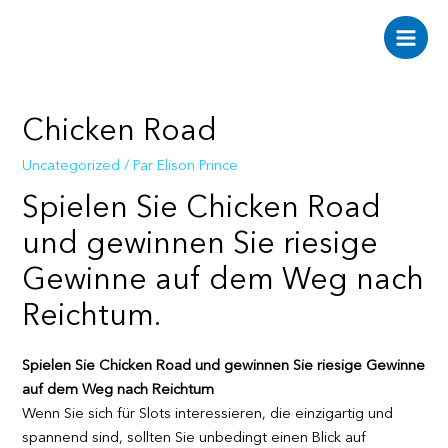
Aller
au
Main
contenu
Men
Chicken Road
Uncategorized
/ Par
Elison Prince
Spielen Sie Chicken Road
und gewinnen Sie riesige
Gewinne auf dem Weg nach
Reichtum.
Spielen Sie Chicken Road und gewinnen Sie riesige Gewinne
auf dem Weg nach Reichtum
Wenn Sie sich für Slots interessieren, die einzigartig und
spannend sind, sollten Sie unbedingt einen Blick auf