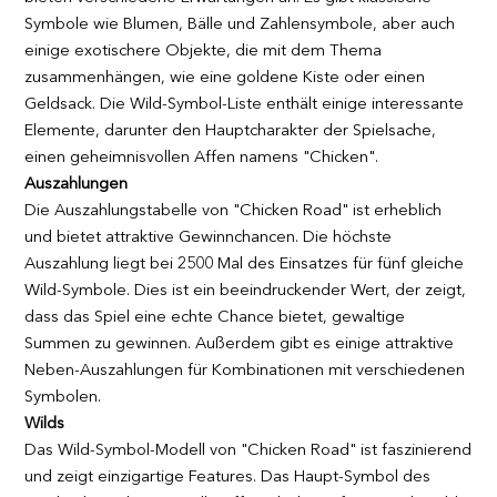
Symbole wie Blumen, Bälle und Zahlensymbole, aber auch
einige exotischere Objekte, die mit dem Thema
zusammenhängen, wie eine goldene Kiste oder einen
Geldsack. Die Wild-Symbol-Liste enthält einige interessante
Elemente, darunter den Hauptcharakter der Spielsache,
einen geheimnisvollen Affen namens "Chicken".
Auszahlungen
Die Auszahlungstabelle von "Chicken Road" ist erheblich
und bietet attraktive Gewinnchancen. Die höchste
Auszahlung liegt bei 2500 Mal des Einsatzes für fünf gleiche
Wild-Symbole. Dies ist ein beeindruckender Wert, der zeigt,
dass das Spiel eine echte Chance bietet, gewaltige
Summen zu gewinnen. Außerdem gibt es einige attraktive
Neben-Auszahlungen für Kombinationen mit verschiedenen
Symbolen.
Wilds
Das Wild-Symbol-Modell von "Chicken Road" ist faszinierend
und zeigt einzigartige Features. Das Haupt-Symbol des