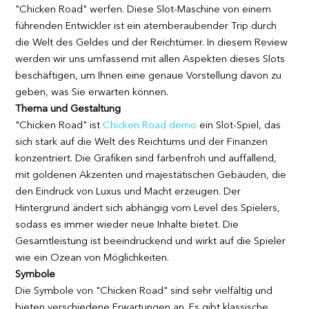
"Chicken Road" werfen. Diese Slot-Maschine von einem
führenden Entwickler ist ein atemberaubender Trip durch
die Welt des Geldes und der Reichtümer. In diesem Review
werden wir uns umfassend mit allen Aspekten dieses Slots
beschäftigen, um Ihnen eine genaue Vorstellung davon zu
geben, was Sie erwarten können.
Thema und Gestaltung
"Chicken Road" ist
Chicken Road demo
ein Slot-Spiel, das
sich stark auf die Welt des Reichtums und der Finanzen
konzentriert. Die Grafiken sind farbenfroh und auffallend,
mit goldenen Akzenten und majestätischen Gebäuden, die
den Eindruck von Luxus und Macht erzeugen. Der
Hintergrund ändert sich abhängig vom Level des Spielers,
sodass es immer wieder neue Inhalte bietet. Die
Gesamtleistung ist beeindruckend und wirkt auf die Spieler
wie ein Ozean von Möglichkeiten.
Symbole
Die Symbole von "Chicken Road" sind sehr vielfältig und
bieten verschiedene Erwartungen an. Es gibt klassische