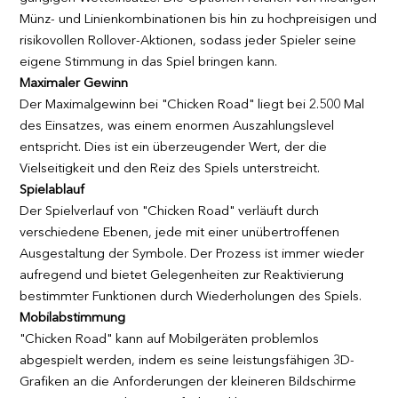
Münz- und Linienkombinationen bis hin zu hochpreisigen und
risikovollen Rollover-Aktionen, sodass jeder Spieler seine
eigene Stimmung in das Spiel bringen kann.
Maximaler Gewinn
Der Maximalgewinn bei "Chicken Road" liegt bei 2.500 Mal
des Einsatzes, was einem enormen Auszahlungslevel
entspricht. Dies ist ein überzeugender Wert, der die
Vielseitigkeit und den Reiz des Spiels unterstreicht.
Spielablauf
Der Spielverlauf von "Chicken Road" verläuft durch
verschiedene Ebenen, jede mit einer unübertroffenen
Ausgestaltung der Symbole. Der Prozess ist immer wieder
aufregend und bietet Gelegenheiten zur Reaktivierung
bestimmter Funktionen durch Wiederholungen des Spiels.
Mobilabstimmung
"Chicken Road" kann auf Mobilgeräten problemlos
abgespielt werden, indem es seine leistungsfähigen 3D-
Grafiken an die Anforderungen der kleineren Bildschirme