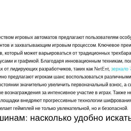
еством игровых автоматов предлагают пользователям особ
нтов и захватывающим игровым процессом. Ключевое преим
, который может варьироваться от традиционных трехбара
усами и графикой. Благодаря инновационным техникам, по
х от лидирующих разработчиков, таких как NetEnt,
зеркало 
зино предлагают игрокам шанс воспользоваться различным
остоянии значительно увеличить первоначальный взнос, а
 вознаграждения за интенсивное участие в играх. Также н
площадки внедряют прогрессивные технологии шифрования
елает геймплей не только увлекательной, но и безопасной.
инам: насколько удобно искат