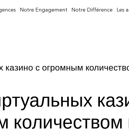
gences
Notre Engagement
Notre Différence
Les 
 казино с огромным количеств
ртуальных каз
м количеством 