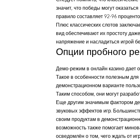
Следует помнить, что классически
значит, что победы могут оказаться
правило составляет 92-96 проценто
Плюс классических слотов заключа
вид обеспечивают их простоту даже
напряжение и насладиться игрой б
Опции пробного р
Демо-режим в онлайн казино дает о
Такое в особенности полезным для 
демонстрационном варианте пользов
Таким способом, они могут разрабо
Еще другим значимым фактором дем
звуковых эффектов игр. Большинств
своим продуктам в демонстрационно
возможность также помогает минова
осведомлён о том, чего ждать от иг