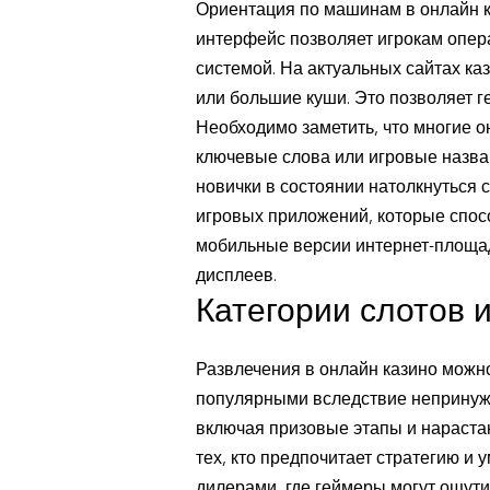
Ориентация по машинам в онлайн к
интерфейс позволяет игрокам опер
системой. На актуальных сайтах ка
или большие куши. Это позволяет 
Необходимо заметить, что многие 
ключевые слова или игровые назван
новички в состоянии натолкнуться 
игровых приложений, которые спос
мобильные версии интернет-площад
дисплеев.
Категории слотов и
Развлечения в онлайн казино можн
популярными вследствие непринужд
включая призовые этапы и нараста
тех, кто предпочитает стратегию и
дилерами, где геймеры могут ощути