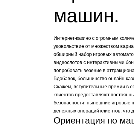
машин.
Интернет-казино с огромным колич
удовольствие от множеством вариа
обширный набор игровых автоматов
видеослотов с интерактивными бон
попробовать везение в аттракциона
Вдобавок, большинство онлайн-ка
Скажем, вступительные премии в с
клиентов предоставляют постоянные
безопасности: нынешние игровые 
денежных операций клиентов, что д
Ориентация по маш