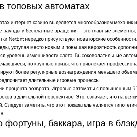
в топовых автоматах
отах интернет-казино выделяется многообразием механик и
 раунды и бесплатные вращения — это главные элементы,
тки NetEnt нередко присутствуют новаторские особенности, 
беды, уступая место новым и повышая вероятность дополни
я уровень изменчивости слота. Высоковолатильные автомат
ечающиеся, но крупные призы, что привлекает профессиона
ируют более регулярные вознаграждения меньшего объема,
предпочитает длительные игровые процессы.
нии процента возврата. Игровые автоматы с повышенным RT
оков в длительной перспективе. Это, означает, что на всяк
. Следует заметить, что этот показатель является гипотети
н.
о фортуны, баккара, игра в блэ