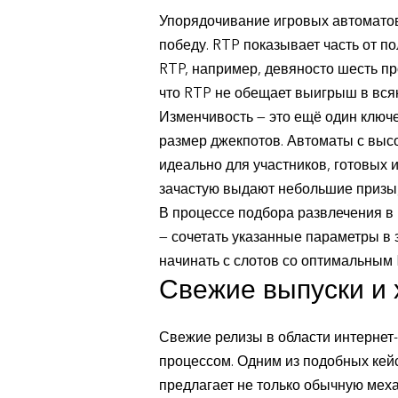
Упорядочивание игровых автоматов
победу. RTP показывает часть от п
RTP, например, девяносто шесть п
что RTP не обещает выигрыш в всяк
Изменчивость — это ещё один ключ
размер джекпотов. Автоматы с выс
идеально для участников, готовых и
зачастую выдают небольшие призы, 
В процессе подбора развлечения в 
— сочетать указанные параметры в
начинать с слотов со оптимальным 
Свежие выпуски и 
Свежие релизы в области интернет
процессом. Одним из подобных кейс
предлагает не только обычную мех