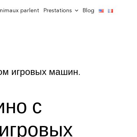
animaux parlent
Prestations
Blog
ом игровых машин.
ино с
игровых