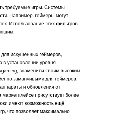
ать требуемые игры. Системы
сти. Например, геймеры могут
спех. Использование этих фильтров
ающим.
 для искушенных геймеров,
ю в установлении уровня
rogaming, знамениты своим высоким
обенно заманчивыми для геймеров.
 аппараты и обновления от
а маркетплейсе присутствует более
роки имеют возможность ещё
гр, что позволяет максимально