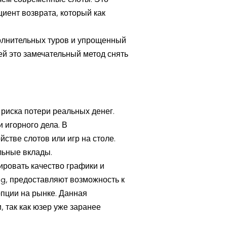
 чем современные слоты. Это
циент возврата, который как
полнительных туров и упрощенный
ей это замечательный метод снять
 риска потери реальных денег.
 игорного дела. В
стве слотов или игр на столе.
льные вклады.
ровать качество графики и
ng, предоставляют возможность к
опции на рынке. Данная
 так как юзер уже заранее