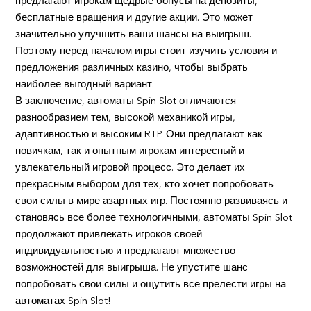
предлагают игрокам щедрые бонусы на депозиты,
бесплатные вращения и другие акции. Это может
значительно улучшить ваши шансы на выигрыш.
Поэтому перед началом игры стоит изучить условия и
предложения различных казино, чтобы выбрать
наиболее выгодный вариант.
В заключение, автоматы Spin Slot отличаются
разнообразием тем, высокой механикой игры,
адаптивностью и высоким RTP. Они предлагают как
новичкам, так и опытным игрокам интересный и
увлекательный игровой процесс. Это делает их
прекрасным выбором для тех, кто хочет попробовать
свои силы в мире азартных игр. Постоянно развиваясь и
становясь все более технологичными, автоматы Spin Slot
продолжают привлекать игроков своей
индивидуальностью и предлагают множество
возможностей для выигрыша. Не упустите шанс
попробовать свои силы и ощутить все прелести игры на
автоматах Spin Slot!