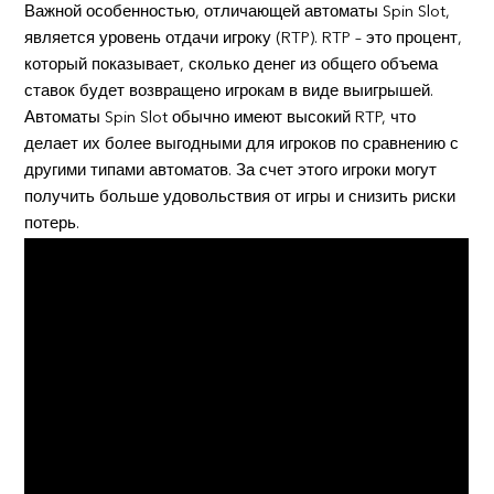
Важной особенностью, отличающей автоматы Spin Slot,
является уровень отдачи игроку (RTP). RTP – это процент,
который показывает, сколько денег из общего объема
ставок будет возвращено игрокам в виде выигрышей.
Автоматы Spin Slot обычно имеют высокий RTP, что
делает их более выгодными для игроков по сравнению с
другими типами автоматов. За счет этого игроки могут
получить больше удовольствия от игры и снизить риски
потерь.