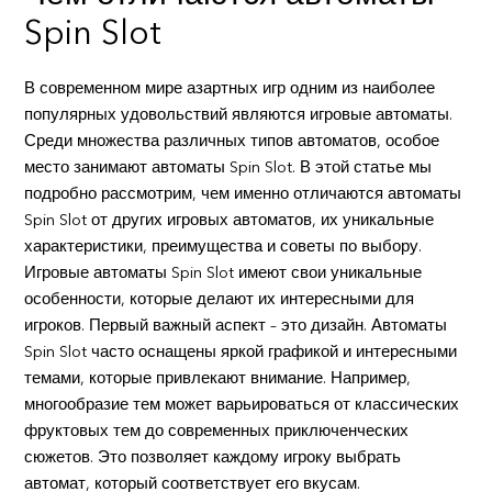
Spin Slot
В современном мире азартных игр одним из наиболее
популярных удовольствий являются игровые автоматы.
Среди множества различных типов автоматов, особое
место занимают автоматы Spin Slot. В этой статье мы
подробно рассмотрим, чем именно отличаются автоматы
Spin Slot от других игровых автоматов, их уникальные
характеристики, преимущества и советы по выбору.
Игровые автоматы Spin Slot имеют свои уникальные
особенности, которые делают их интересными для
игроков. Первый важный аспект – это дизайн. Автоматы
Spin Slot часто оснащены яркой графикой и интересными
темами, которые привлекают внимание. Например,
многообразие тем может варьироваться от классических
фруктовых тем до современных приключенческих
сюжетов. Это позволяет каждому игроку выбрать
автомат, который соответствует его вкусам.