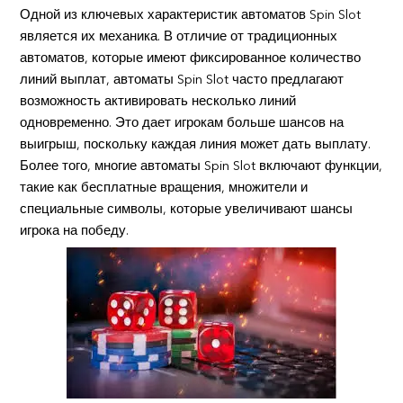
Одной из ключевых характеристик автоматов Spin Slot
является их механика. В отличие от традиционных
автоматов, которые имеют фиксированное количество
линий выплат, автоматы Spin Slot часто предлагают
возможность активировать несколько линий
одновременно. Это дает игрокам больше шансов на
выигрыш, поскольку каждая линия может дать выплату.
Более того, многие автоматы Spin Slot включают функции,
такие как бесплатные вращения, множители и
специальные символы, которые увеличивают шансы
игрока на победу.