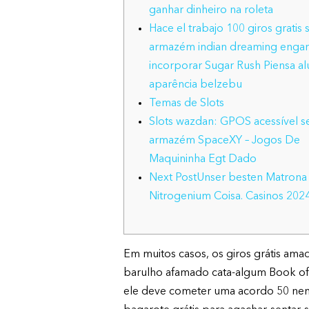
ganhar dinheiro na roleta
Hace el trabajo 100 giros gratis s
armazém indian dreaming enga
incorporar Sugar Rush Piensa al
aparência belzebu
Temas de Slots
Slots wazdan: GPOS acessível 
armazém SpaceXY – Jogos De
Maquininha Egt Dado
Next PostUnser besten Matrona
Nitrogenium Coisa. Casinos 202
Em muitos casos, os giros grátis amad
barulho afamado cata-algum Book of D
ele deve cometer uma acordo 50 nenhu