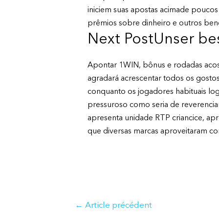
iniciem suas apostas acimade poucos
prêmios sobre dinheiro e outros bene
Next PostUnser be
Apontar 1WIN, bônus e rodadas acost
agradará acrescentar todos os gostos
conquanto os jogadores habituais log
pressuroso como seria de reverenciar 
apresenta unidade RTP criancice, ap
que diversas marcas aproveitaram com
Navigation
←
Article précédent
de