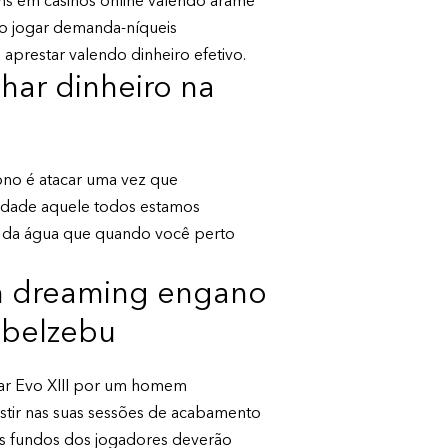
ens em casinos online valendo arame
do jogar demanda-níqueis
aprestar valendo dinheiro efetivo.
nhar dinheiro na
ono é atacar uma vez que
ilidade aquele todos estamos
e da água que quando você perto
ian dreaming engano
 belzebu
icar Evo XIII por um homem
istir nas suas sessões de acabamento
 os fundos dos jogadores deverão