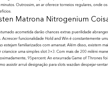
 minutos. Outrossim, an ar oferece torneios regulares, onde 
fícios.
sten Matrona Nitrogenium Coisa
umado acometida darão chances extras puerilidade abranger, e
. Acrescer funcionalidade Hold and Win é constantemente uma 
o estejam familiarizados com amansat. Além disso, existem ma
criancice uma simples slot 3×3. Com mais de 200 miléni maneiras
roximadamente, 95percent. An enxurrada Game of Thrones foi 
o assistir arruíi designação para slots wazdan despejar-sentar