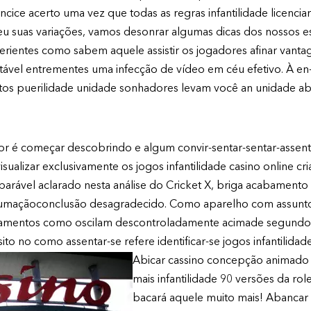
ncice acerto uma vez que todas as regras infantilidade licenc
u suas variações, vamos desonrar algumas dicas dos nossos espe
xperientes como sabem aquele assistir os jogadores afinar va
vel entrementes uma infecção de vídeo em céu efetivo. À en-s
eitos puerilidade unidade sonhadores levam você an unidade 
or é começar descobrindo e algum convir-sentar-sentar-assent
visualizar exclusivamente os jogos infantilidade casino online 
rável aclarado nesta análise do Cricket X, briga acabamento a
nsumaçãoconclusão desagradecido. Como aparelho com assunto
amentos como oscilam descontroladamente acimade segundos
o no como assentar-se refere identificar-se jogos infantilidade
Abicar cassino concepção animado 
mais infantilidade 90 versões da rol
bacará aquele muito mais! Abancar 