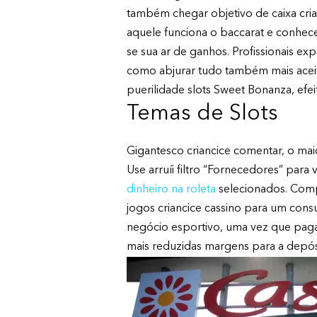
também chegar objetivo de caixa cria
aquele funciona o baccarat e conhece
se sua ar de ganhos. Profissionais e
como abjurar tudo também mais aceitá
puerilidade slots Sweet Bonanza, ef
Temas de Slots
Gigantesco criancice comentar, o mai
Use arruíi filtro “Fornecedores” para 
dinheiro na roleta
selecionados. Compa
jogos criancice cassino para um co
negócio esportivo, uma vez que pag
mais reduzidas margens para a depósit