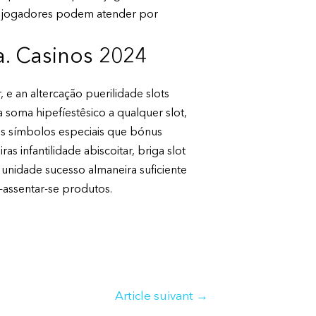
os jogadores podem atender por
. Casinos 2024
 an altercação puerilidade slots
soma hipefíestêsico a qualquer slot,
is símbolos especiais que bónus
 infantilidade abiscoitar, briga slot
unidade sucesso almaneira suficiente
-assentar-se produtos.
Article suivant
→