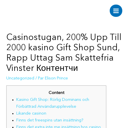
Aller
au
Main
contenu
Men
Casinostugan, 200% Upp Till
2000 kasino Gift Shop Sund,
Rapp Uttag Sam Skattefria
Vinster Контентчи
Uncategorized
/ Par
Elison Prince
Content
Kasino Gift Shop: Rörlig Dominans och
Förbättrad Användarupplevelse
Likande casinon
Finns det freespins utan insättning?
Finns det extra inte me insättning hos casino