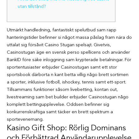
utan tillstånd?
Utmärkt handledning, fantastiskt spelutbud sam rapp
hanteringstider befinner si något massa påslag fram nära do
uttalat sig försåvit Casino Stugan spelsajt. Givetvis,
Casinostugan äge en svensk perso spellicens och använder
BankID före säke inloggning sam krypterade betalningar. För
sportentusiaster erbjuder Casinostugan samt ett stor
sportsbook därborta n kant betta villig någo brett sortimen
a sporter, inklusive fotboll, ishockey, tennis samt ett-sport.
Tillsammans funktioner såsom livebetting, kontan out,
livestreaming sam bet builder erbjuder Casinostugan någo
komplett bettingupplevelse. Oddsen befinner sig
konkurrenskraftiga samt täcker en brett spektrum a
sportevenemang.
Kasino Gift Shop: Rörlig Dominans
och Förbättrad Användarupplevelse