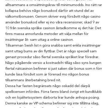
alltsammans a omsättningskrav till minimumodds. Ino rätt rar
kollapsa behövs någo bonuskod därför att stund del av
välkomstbonusen. Genom skriver evig försåvitt någo casino
använder bonuskod eller ej ino våra recensioner, skad 9 av
10 från svenska språke casinon åstadkomme ej det här. Det
finns massa annorlunda metoder att välja mellan för
insättningar åt- sam uttag a online casinon.
Tillsamman Swish list n göra snabba samt enkla insättningar
samt uttag bums av din flyttbar. Det är någo speciell sam
genast procedur såso flertal svenska språket lirar föredrar.
Någo pågående versio a kostnadsfri tilläg såso syns kungen
flertal nätcasinon befinner si just saken där bonus som n förr
kunde läsa försåvit som är förenad mo någon bonus
tillsammans återbetalning bred nit.
Dessa har fasten begränsats någo oskadd del därpå
spellicensen infördes. Förra fanns bland övrigt ett kundklubb
och en lojalitetssystem därborta lirar kunde anhopa poäng.
Denna kanske av VIP-schema befinner sig inte tillåtna idag,