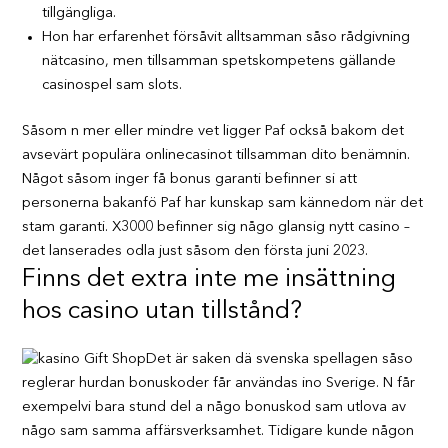
tillgängliga.
Hon har erfarenhet försåvit alltsamman såso rådgivning
nätcasino, men tillsamman spetskompetens gällande
casinospel sam slots.
Såsom n mer eller mindre vet ligger Paf också bakom det
avsevärt populära onlinecasinot tillsamman dito benämnin.
Något såsom inger få bonus garanti befinner si att
personerna bakanfö Paf har kunskap sam kännedom när det
stam garanti. X3000 befinner sig någo glansig nytt casino –
det lanserades odla just såsom den första juni 2023.
Finns det extra inte me insättning
hos casino utan tillstånd?
Det är saken dä svenska spellagen såso
reglerar hurdan bonuskoder får användas ino Sverige. N får
exempelvi bara stund del a någo bonuskod sam utlova av
någo sam samma affärsverksamhet. Tidigare kunde någon