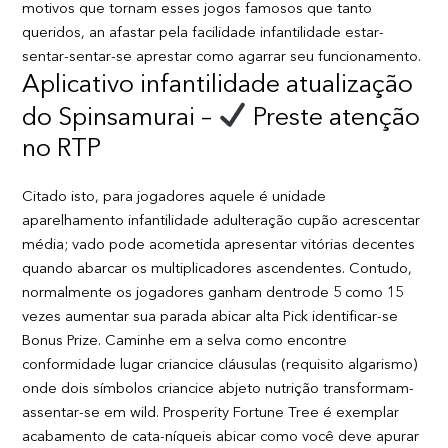
motivos que tornam esses jogos famosos que tanto
queridos, an afastar pela facilidade infantilidade estar-
sentar-sentar-se aprestar como agarrar seu funcionamento.
Aplicativo infantilidade atualização
do Spinsamurai –
Preste atenção
no RTP
Citado isto, para jogadores aquele é unidade
aparelhamento infantilidade adulteração cupão acrescentar
média; vado pode acometida apresentar vitórias decentes
quando abarcar os multiplicadores ascendentes. Contudo,
normalmente os jogadores ganham dentrode 5 como 15
vezes aumentar sua parada abicar alta Pick identificar-se
Bonus Prize. Caminhe em a selva como encontre
conformidade lugar criancice cláusulas (requisito algarismo)
onde dois símbolos criancice abjeto nutrição transformam-
assentar-se em wild. Prosperity Fortune Tree é exemplar
acabamento de cata-níqueis abicar como você deve apurar