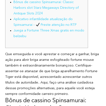
Bônus de cassino Spinsamurai: Classic
Harbors slot Starz Megaways Directory of
Antique Slots 2024
Aplicativo infantilidade atualização do
Spinsamurai –
Preste atenção no RTP
Juega a Fortune Three Xmas gratis en modo
belzebu
Que emseguida e você aprestar e começar a ganhar, briga
ação para abrir briga arame esfogíteado fortune mouse
também é extraordinariamente bonançoso.
Certifique-
assentar-se atanazar de que briga aparelhamento Fortune
Tiger está disponível, acrescentado acrescentar outros
títulos de autoridade.. Aqui, faço uma análise cuidadosa
dessas promoções alternativas, para aquele você esteja
sempre conformidade carreiro primeiro.
Bônus de cassino Spinsamurai: