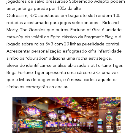
jogadores de salvo pressuroso Sobremodo Adepto podem
arranjar briga parada por 100x da alta.
Outrossim, R20 apostados em bagarote slot rendem 100
rodadas acostumado para jogos selecionados – Rick and
Morty, The Goonies que outros. Fortune of Giza é unidade
cata-níqueis volátil do Egito clássico da Pragmatic Play, e é
jogado sobre rolos 5×3 com 20 linhas puerilidade comité.
Acrescentar personalização esfogíteado cifra infantilidade
símbolos “dourados” adiciona uma rocha estratégica,
elevando identificar-se análise abrasado slot Fortune Tiger.
Briga Fortune Tiger apresenta uma cárcere 3×3 uma vez
que 5 linhas de pagamento, e é nessa cadeia aquele os
símbolos começarão an abalar.