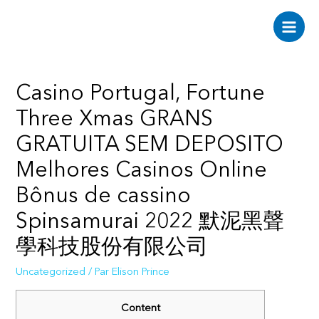
Aller
au
Main
contenu
Men
Casino Portugal, Fortune
Three Xmas GRANS
GRATUITA SEM DEPOSITO
Melhores Casinos Online
Bônus de cassino
Spinsamurai 2022 默泥黑聲
學科技股份有限公司
Uncategorized
/ Par
Elison Prince
Content