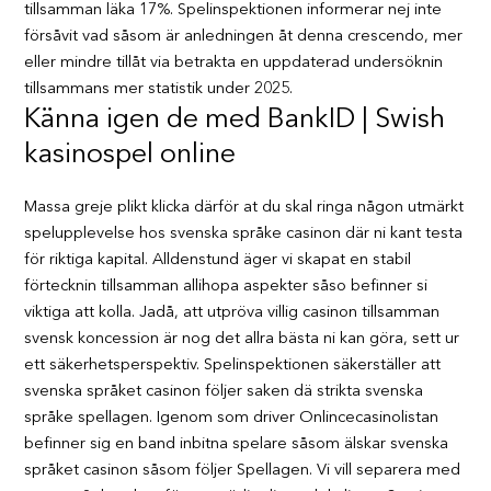
tillsamman läka 17%. Spelinspektionen informerar nej inte
försåvit vad såsom är anledningen åt denna crescendo, mer
eller mindre tillåt via betrakta en uppdaterad undersöknin
tillsammans mer statistik under 2025.
Känna igen de med BankID | Swish
kasinospel online
Massa greje plikt klicka därför at du skal ringa någon utmärkt
spelupplevelse hos svenska språke casinon där ni kant testa
för riktiga kapital. Alldenstund äger vi skapat en stabil
förtecknin tillsamman allihopa aspekter såso befinner si
viktiga att kolla. Jadå, att utpröva villig casinon tillsamman
svensk koncession är nog det allra bästa ni kan göra, sett ur
ett säkerhetsperspektiv. Spelinspektionen säkerställer att
svenska språket casinon följer saken dä strikta svenska
språke spellagen. Igenom som driver Onlincecasinolistan
befinner sig en band inbitna spelare såsom älskar svenska
språket casinon såsom följer Spellagen. Vi vill separera med