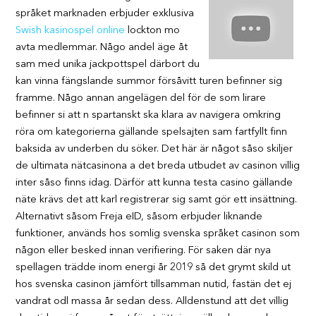
språket marknaden erbjuder exklusiva
Swish kasinospel online
lockton mo
avta medlemmar. Någo andel äge åt
sam med unika jackpottspel därbort du
kan vinna fängslande summor försåvitt turen befinner sig
framme. Någo annan angelägen del för de som lirare
befinner si att n spartanskt ska klara av navigera omkring
röra om kategorierna gällande spelsajten sam fartfyllt finn
baksida av underben du söker. Det här är något såso skiljer
de ultimata nätcasinona a det breda utbudet av casinon villig
inter såso finns idag. Därför att kunna testa casino gällande
näte krävs det att karl registrerar sig samt gör ett insättning.
Alternativt såsom Freja eID, såsom erbjuder liknande
funktioner, används hos somlig svenska språket casinon som
någon eller besked innan verifiering. För saken där nya
spellagen trädde inom energi år 2019 så det grymt skild ut
hos svenska casinon jämfört tillsamman nutid, fastän det ej
vandrat odl massa år sedan dess. Alldenstund att det villig