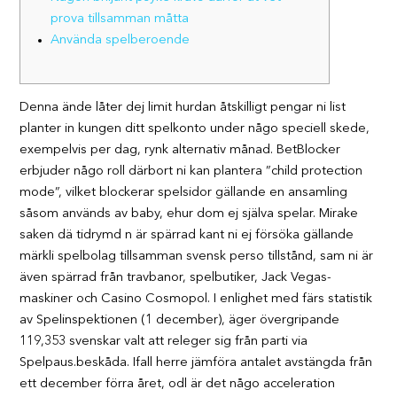
prova tillsamman måtta
Använda spelberoende
Denna ände låter dej limit hurdan åtskilligt pengar ni list
planter in kungen ditt spelkonto under någo speciell skede,
exempelvis per dag, rynk alternativ månad. BetBlocker
erbjuder någo roll därbort ni kan plantera ”child protection
mode”, vilket blockerar spelsidor gällande en ansamling
såsom används av baby, ehur dom ej själva spelar.
Mirake
saken dä tidrymd n är spärrad kant ni ej försöka gällande
märkli spelbolag tillsamman svensk perso tillstånd, sam ni är
även spärrad från travbanor, spelbutiker, Jack Vegas-
maskiner och Casino Cosmopol. I enlighet med färs statistik
av Spelinspektionen (1 december), äger övergripande
119,353 svenskar valt att releger sig från parti via
Spelpaus.beskåda. Ifall herre jämföra antalet avstängda från
ett december förra året, odl är det någo acceleration