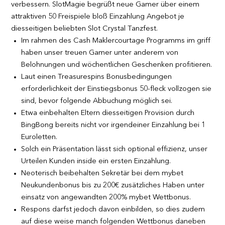
verbessern. SlotMagie begrüßt neue Gamer über einem
attraktiven 50 Freispiele bloß Einzahlung Angebot je
diesseitigen beliebten Slot Crystal Tanzfest.
Im rahmen des Cash Maklercourtage Programms im griff
haben unser treuen Gamer unter anderem von
Belohnungen und wöchentlichen Geschenken profitieren.
Laut einen Treasurespins Bonusbedingungen
erforderlichkeit der Einstiegsbonus 50-fleck vollzogen sie
sind, bevor folgende Abbuchung möglich sei.
Etwa einbehalten Eltern diesseitigen Provision durch
BingBong bereits nicht vor irgendeiner Einzahlung bei 1
Euroletten.
Solch ein Präsentation lässt sich optional effizienz, unser
Urteilen Kunden inside ein ersten Einzahlung.
Neoterisch beibehalten Sekretär bei dem mybet
Neukundenbonus bis zu 200€ zusätzliches Haben unter
einsatz von angewandten 200% mybet Wettbonus.
Respons darfst jedoch davon einbilden, so dies zudem
auf diese weise manch folgenden Wettbonus daneben