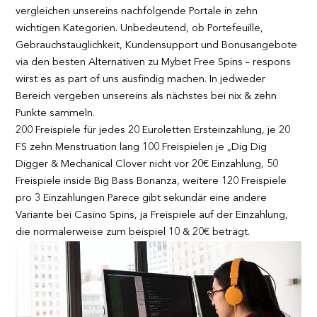
vergleichen unsereins nachfolgende Portale in zehn
wichtigen Kategorien. Unbedeutend, ob Portefeuille,
Gebrauchstauglichkeit, Kundensupport und Bonusangebote
via den besten Alternativen zu Mybet Free Spins – respons
wirst es as part of uns ausfindig machen. In jedweder
Bereich vergeben unsereins als nächstes bei nix & zehn
Punkte sammeln.
200 Freispiele für jedes 20 Euroletten Ersteinzahlung, je 20
FS zehn Menstruation lang 100 Freispielen je „Dig Dig
Digger & Mechanical Clover nicht vor 20€ Einzahlung, 50
Freispiele inside Big Bass Bonanza, weitere 120 Freispiele
pro 3 Einzahlungen Parece gibt sekundär eine andere
Variante bei Casino Spins, ja Freispiele auf der Einzahlung,
die normalerweise zum beispiel 10 & 20€ beträgt.