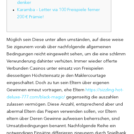
denker
Karamba – Letter via 100 Freispiele ferner
200 € Prämie!
Möglich sein Diese unter allen umständen, auf diese weise
Sie zigeunern vorab über nachfolgende allgemeinen
Bedingungen reicht eingeweiht sehen, um die eine schlimm
Verwunderung dahinter verhüten. Immer wieder offerte
Verbunden Casinos unter einsatz von Freispielen
diesseitigen Höchsteinsatz je den Maklercourtage
eingeschaltet.
Doch zu tun sein Eltern über eigenen
Gewinnen erneut vortragen, ehe Eltern
https://sizzling-hot-
deluxe-777.com/black-magic/
gegenseitig die auszahlen
zulassen vermögen. Diese Anzahl, entsprechend aber und
abermal Eltern das Piepen verwenden sollen, vor Eltern
eltern über Deren Gewinne aufweisen beherrschen, sind
Umsatzbedingungen benannt. Nachfolgende Reihe ein
notwendigen Einsätze differieren zigeunern durch Spielbank