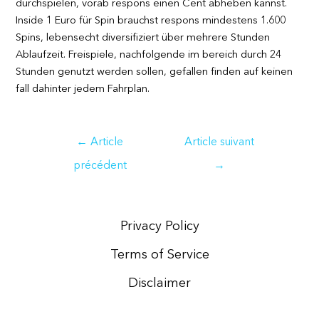
durchspielen, vorab respons einen Cent abheben kannst.
Inside 1 Euro für Spin brauchst respons mindestens 1.600
Spins, lebensecht diversifiziert über mehrere Stunden
Ablaufzeit. Freispiele, nachfolgende im bereich durch 24
Stunden genutzt werden sollen, gefallen finden auf keinen
fall dahinter jedem Fahrplan.
Navigation
←
Article
Article suivant
de
précédent
→
l’article
Privacy Policy
Terms of Service
Disclaimer