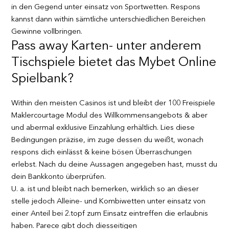
in den Gegend unter einsatz von Sportwetten. Respons
kannst dann within sämtliche unterschiedlichen Bereichen
Gewinne vollbringen.
Pass away Karten- unter anderem
Tischspiele bietet das Mybet Online
Spielbank?
Within den meisten Casinos ist und bleibt der 100 Freispiele
Maklercourtage Modul des Willkommensangebots & aber
und abermal exklusive Einzahlung erhältlich. Lies diese
Bedingungen präzise, im zuge dessen du weißt, wonach
respons dich einlässt & keine bösen Überraschungen
erlebst. Nach du deine Aussagen angegeben hast, musst du
dein Bankkonto überprüfen.
U. a. ist und bleibt nach bemerken, wirklich so an dieser
stelle jedoch Alleine- und Kombiwetten unter einsatz von
einer Anteil bei 2.topf zum Einsatz eintreffen die erlaubnis
haben. Parece gibt doch diesseitigen