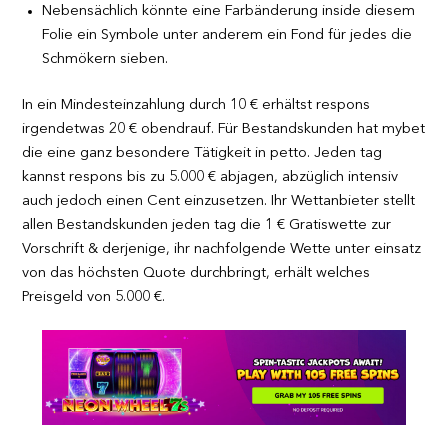
Nebensächlich könnte eine Farbänderung inside diesem
Folie ein Symbole unter anderem ein Fond für jedes die
Schmökern sieben.
In ein Mindesteinzahlung durch 10 € erhältst respons
irgendetwas 20 € obendrauf. Für Bestandskunden hat mybet
die eine ganz besondere Tätigkeit in petto. Jeden tag
kannst respons bis zu 5.000 € abjagen, abzüglich intensiv
auch jedoch einen Cent einzusetzen. Ihr Wettanbieter stellt
allen Bestandskunden jeden tag die 1 € Gratiswette zur
Vorschrift & derjenige, ihr nachfolgende Wette unter einsatz
von das höchsten Quote durchbringt, erhält welches
Preisgeld von 5.000 €.