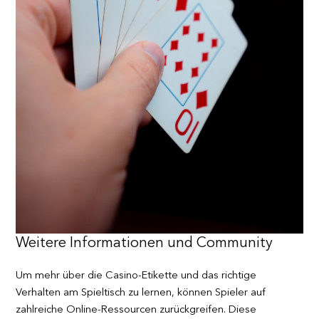
Weitere Informationen und Community
Um mehr über die Casino-Etikette und das richtige
Verhalten am Spieltisch zu lernen, können Spieler auf
zahlreiche Online-Ressourcen zurückgreifen. Diese