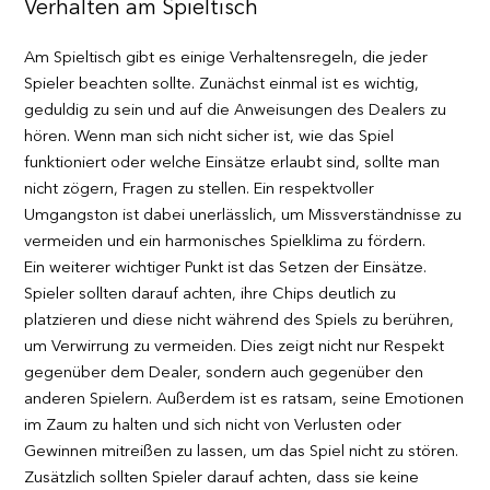
Verhalten am Spieltisch
Am Spieltisch gibt es einige Verhaltensregeln, die jeder
Spieler beachten sollte. Zunächst einmal ist es wichtig,
geduldig zu sein und auf die Anweisungen des Dealers zu
hören. Wenn man sich nicht sicher ist, wie das Spiel
funktioniert oder welche Einsätze erlaubt sind, sollte man
nicht zögern, Fragen zu stellen. Ein respektvoller
Umgangston ist dabei unerlässlich, um Missverständnisse zu
vermeiden und ein harmonisches Spielklima zu fördern.
Ein weiterer wichtiger Punkt ist das Setzen der Einsätze.
Spieler sollten darauf achten, ihre Chips deutlich zu
platzieren und diese nicht während des Spiels zu berühren,
um Verwirrung zu vermeiden. Dies zeigt nicht nur Respekt
gegenüber dem Dealer, sondern auch gegenüber den
anderen Spielern. Außerdem ist es ratsam, seine Emotionen
im Zaum zu halten und sich nicht von Verlusten oder
Gewinnen mitreißen zu lassen, um das Spiel nicht zu stören.
Zusätzlich sollten Spieler darauf achten, dass sie keine