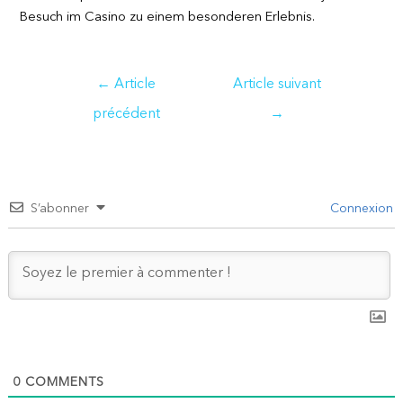
Besuch im Casino zu einem besonderen Erlebnis.
Navigation
←
Article
Article suivant
de
précédent
→
l’article
S’abonner
Connexion
0
COMMENTS