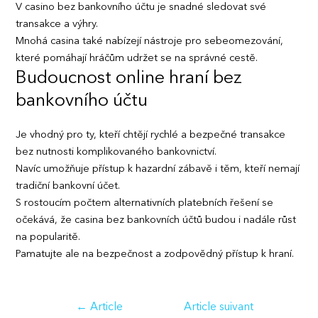
V casino bez bankovního účtu je snadné sledovat své
transakce a výhry.
Mnohá casina také nabízejí nástroje pro sebeomezování,
které pomáhají hráčům udržet se na správné cestě.
Budoucnost online hraní bez
bankovního účtu
Je vhodný pro ty, kteří chtějí rychlé a bezpečné transakce
bez nutnosti komplikovaného bankovnictví.
Navíc umožňuje přístup k hazardní zábavě i těm, kteří nemají
tradiční bankovní účet.
S rostoucím počtem alternativních platebních řešení se
očekává, že casina bez bankovních účtů budou i nadále růst
na popularitě.
Pamatujte ale na bezpečnost a zodpovědný přístup k hraní.
Navigation
←
Article
Article suivant