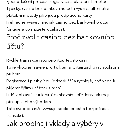
zjednodušení procesu registrace a platebních metod.
Typicky, casino bez bankovního účtu využívá alternativní
platební metody jako jsou předplacené karty.
Přehledně vysvětlíme, jak casino bez bankovního účtu
funguje a co můžete očekávat.
Proč zvolit casino bez bankovního
účtu?
Rychlé transakce jsou prioritou těchto casin.
To je vhodné hlavně pro ty, kteří si chtějí zachovat soukromí
při hraní.
Registrace i platby jsou jednodušší a rychlejší, což vede k
příjemnějšímu zážitku z hraní.
Lidé z oblastí s striktními bankovními předpisy tak mají
přístup k jeho výhodám.
Tato svoboda níže zvyšuje spokojenost a bezpečnost
transakcí.
Jak probíhají vklady a výběry v