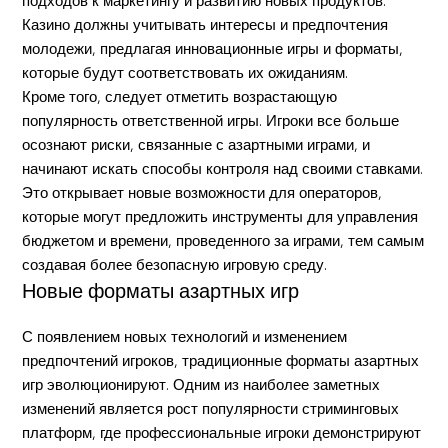
подходов к маркетингу и развитию новых продуктов.
Казино должны учитывать интересы и предпочтения
молодежи, предлагая инновационные игры и форматы,
которые будут соответствовать их ожиданиям.
Кроме того, следует отметить возрастающую
популярность ответственной игры. Игроки все больше
осознают риски, связанные с азартными играми, и
начинают искать способы контроля над своими ставками.
Это открывает новые возможности для операторов,
которые могут предложить инструменты для управления
бюджетом и времени, проведенного за играми, тем самым
создавая более безопасную игровую среду.
Новые форматы азартных игр
С появлением новых технологий и изменением
предпочтений игроков, традиционные форматы азартных
игр эволюционируют. Одним из наиболее заметных
изменений является рост популярности стриминговых
платформ, где профессиональные игроки демонстрируют