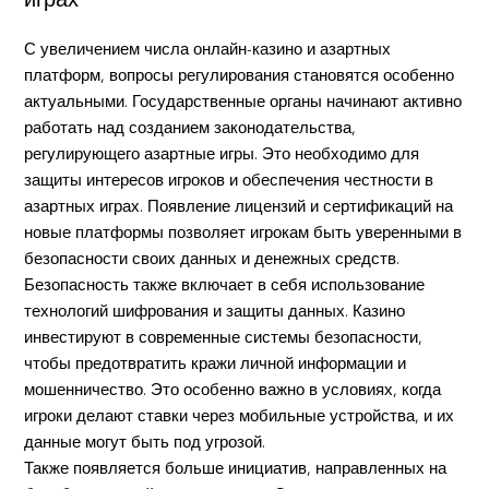
играх
С увеличением числа онлайн-казино и азартных
платформ, вопросы регулирования становятся особенно
актуальными. Государственные органы начинают активно
работать над созданием законодательства,
регулирующего азартные игры. Это необходимо для
защиты интересов игроков и обеспечения честности в
азартных играх. Появление лицензий и сертификаций на
новые платформы позволяет игрокам быть уверенными в
безопасности своих данных и денежных средств.
Безопасность также включает в себя использование
технологий шифрования и защиты данных. Казино
инвестируют в современные системы безопасности,
чтобы предотвратить кражи личной информации и
мошенничество. Это особенно важно в условиях, когда
игроки делают ставки через мобильные устройства, и их
данные могут быть под угрозой.
Также появляется больше инициатив, направленных на