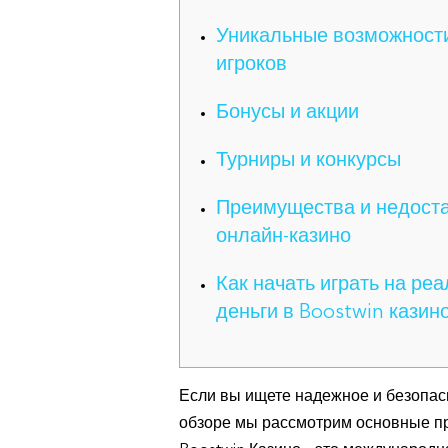
Уникальные возможност
игроков
Бонусы и акции
Турниры и конкурсы
Преимущества и недост
онлайн-казино
Как начать играть на ре
деньги в Boostwin казин
Если вы ищете надежное и безопас
обзоре мы рассмотрим основные пр