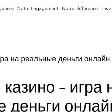
gences
Notre Engagement
Notre Différence
Les 
гра на реальные деньги онлайн
 казино – игра 
е деньги онлай