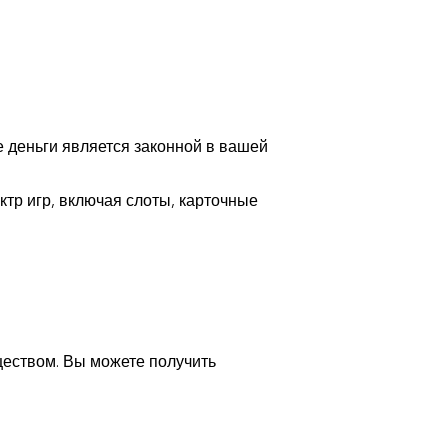
е деньги является законной в вашей
ктр игр, включая слоты, карточные
ществом. Вы можете получить