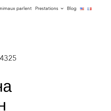
animaux parlent
Prestations
Blog
.4325
на
н