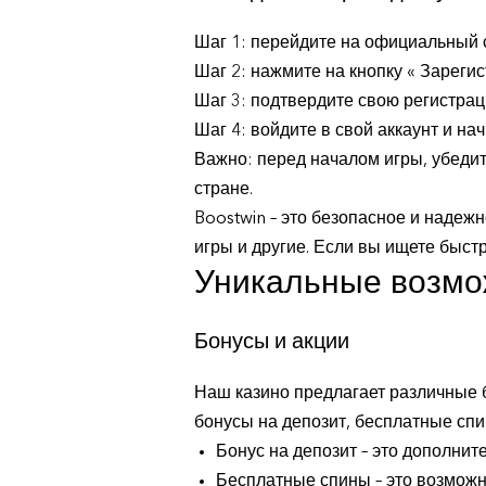
Шаг 1: перейдите на официальный с
Шаг 2: нажмите на кнопку « Зареги
Шаг 3: подтвердите свою регистрац
Шаг 4: войдите в свой аккаунт и на
Важно: перед началом игры, убедите
стране.
Boostwin – это безопасное и надеж
игры и другие. Если вы ищете быстр
Уникальные возмо
Бонусы и акции
Наш казино предлагает различные б
бонусы на депозит, бесплатные сп
Бонус на депозит – это дополнит
Бесплатные спины – это возможн