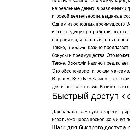
Boostwin Казино – это международн
на реальные деньги в различных иг
игровой деятельности, выдана в со
Одним из основных преимуществ Bo
игр от ведущих разработчиков, вклю
понравится, и начать играть на реа
Также, Boostwin Казино предлагает
бонусы и преимущества. Это может 
Также, Boostwin Казино предлагает 
Это обеспечивает игрокам максимал
В целом, Boostwin Казино – это от
для игры, то Boostwin Казино – это 
Быстрый доступ к 
Для начала, вам нужно зарегистрир
играть уже через несколько минут п
Шаги для быстрого доступа 