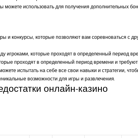
вы можете использовать для получения дополнительных бон
ры и конкурсы, которые позволяют вам соревноваться с др
ду игроками, которые проходят в определенный период вр
оторые проходят в определенный период времени и требую
ы можете испытать на себе все свои навыки и стратегии, чт
уникальные возможности для игры и развлечения.
едостатки онлайн-казино