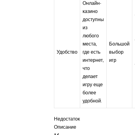
Онлайн-
казино
доступны
из
любого
места,
Большой
Удобство
где есть
выбор
интернет,
игр
что
делает
игру еще
более
удобной.
Недостаток
Описание