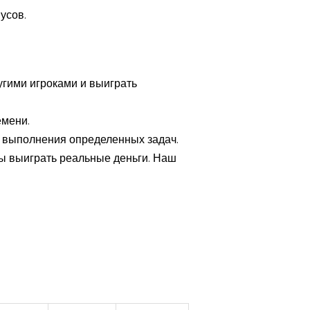
усов.
угими игроками и выиграть
емени.
т выполнения определенных задач.
обы выиграть реальные деньги. Наш