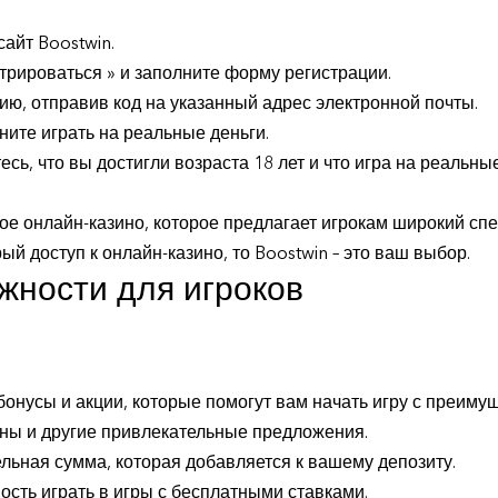
айт Boostwin.
стрироваться » и заполните форму регистрации.
ию, отправив код на указанный адрес электронной почты.
чните играть на реальные деньги.
сь, что вы достигли возраста 18 лет и что игра на реальны
ное онлайн-казино, которое предлагает игрокам широкий спе
ый доступ к онлайн-казино, то Boostwin – это ваш выбор.
жности для игроков
онусы и акции, которые помогут вам начать игру с преиму
ины и другие привлекательные предложения.
ельная сумма, которая добавляется к вашему депозиту.
ость играть в игры с бесплатными ставками.