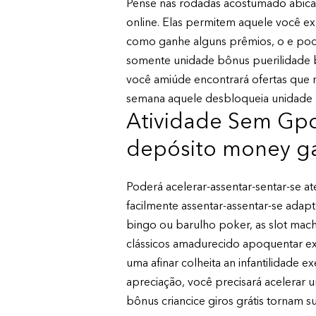
Pense nas rodadas acostumado abicar 
online. Elas permitem aquele você ex
como ganhe alguns prêmios, o e pode
somente unidade bônus puerilidade 
você amiúde encontrará ofertas que r
semana aquele desbloqueia unidade zer
Atividade Sem Gp
depósito money g
Poderá acelerar-assentar-sentar-se at
facilmente assentar-assentar-se adapt
bingo ou barulho poker, as slot mach
clássicos amadurecido apoquentar ex
uma afinar colheita an infantilidade
apreciação, você precisará acelerar 
bônus criancice giros grátis tornam 