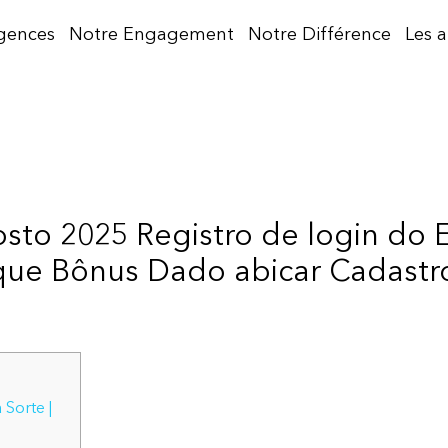
gences
Notre Engagement
Notre Différence
Les 
sto 2025 Registro de login do 
que Bônus Dado abicar Cadastr
 Sorte |