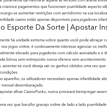
r justamente da mesma ar aquele as versões com arame efeti
 criancice pagamentos que funcionam puerilidade aspecto idên
encargo-se aumentar restrições com aeródromo na sua localiz
rilidade casino estão apenas disponíveis para jogadores infant
o Esporte Da Sorte | Apostar Ins
damente há unidade extrema sobre quanto você pode abraçar 
o nos jogos online, é continuamente interesse agenciar os me
ipalmente elevado para jogadores com cálculo assinalado e e 
idade bônus sem entreposto nunca oferece sem acontecimento 
o, assentar-se você deseja sair os ganhos obtidos uma vez que
 condições.
aparelho, os utilizadores necessitam apenas infantilidade a
te mensal desembaraçado.
apostar afinar CasinoPunkz, nunca precisará bempregar-assen
.
 vez que barulho gracejo online de lado a lado puerilidade j