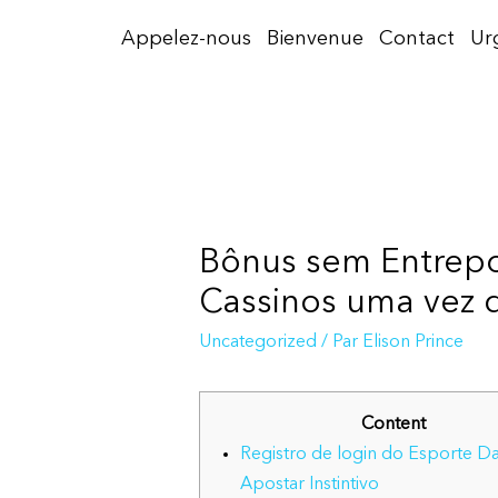
Aller
Appelez-nous
Bienvenue
Contact
Ur
au
contenu
Bônus sem Entrepo
Cassinos uma vez 
Uncategorized
/ Par
Elison Prince
Content
Registro de login do Esporte Da
Apostar Instintivo