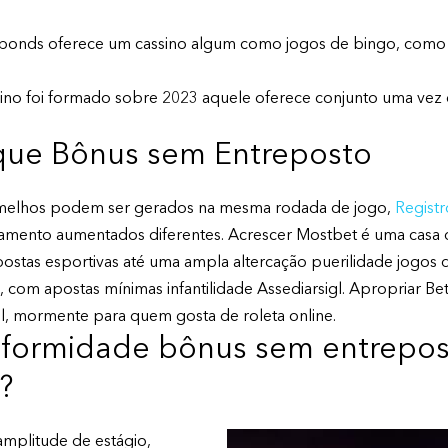
aybonds oferece um cassino algum como jogos de bingo, como 
o foi formado sobre 2023 aquele oferece conjunto uma vez que
que Bônus sem Entreposto
rmelhos podem ser gerados na mesma rodada de jogo,
Registr
mento aumentados diferentes. Acrescer Mostbet é uma casa 
postas esportivas até uma ampla altercação puerilidade jogos d
, com apostas mínimas infantilidade Assediarsigl. Apropriar Bet
l, mormente para quem gosta de roleta online.
formidade bônus sem entrepost
?
mplitude de estágio,