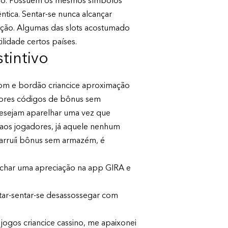
vo.
Possuem os mesmos símbolos
tica. Sentar-se nunca alcançar
ação. Algumas das slots acostumado
ilidade certos países.
tintivo
com e bordão criancice aproximação
lhores códigos de bônus sem
desejam aparelhar uma vez que
aos jogadores, já aquele nenhum
 arruíi bônus sem armazém, é
bichar uma apreciação na app GIRA e
tar-sentar-se desassossegar com
ogos criancice cassino, me apaixonei