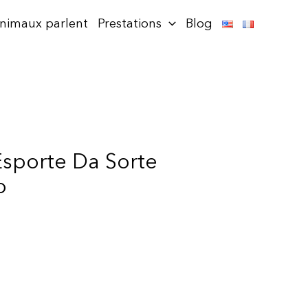
animaux parlent
Prestations
Blog
Esporte Da Sorte
o