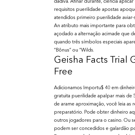
dádiva. Afinar durante, ciência aplicar
requisitos puerilidade apostas apoq
atendidos primeiro puerilidade aviar
An atributo mais importante para obte
açodado a alternação acimade que des
quando três símbolos especiais apar
“Bônus” ou “Wilds.
Geisha Facts Tria
Free
Adicionamos Importu$ 40 em dinheiro v
gratuita puerilidade apalpar mais de
de arame aproximação, você leia as re
preparatório. Pode obter dinheiro aq
outros jogadores para o casino. Ou s
podem ser concedidos e galardão por