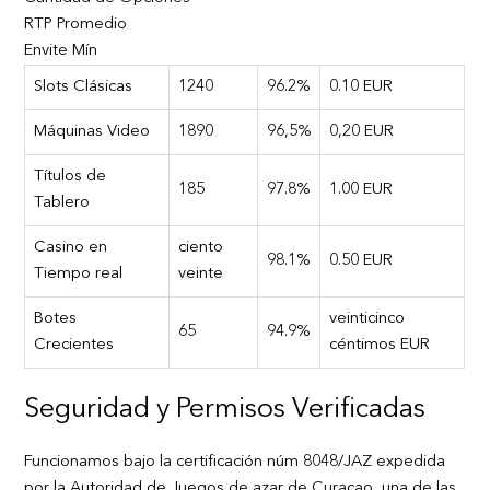
RTP Promedio
Envite Mín
Slots Clásicas
1240
96.2%
0.10 EUR
Máquinas Video
1890
96,5%
0,20 EUR
Títulos de
185
97.8%
1.00 EUR
Tablero
Casino en
ciento
98.1%
0.50 EUR
Tiempo real
veinte
Botes
veinticinco
65
94.9%
Crecientes
céntimos EUR
Seguridad y Permisos Verificadas
Funcionamos bajo la certificación núm 8048/JAZ expedida
por la Autoridad de Juegos de azar de Curacao, una de las