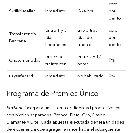
cero
Skrill/Neteller
Inmediato
0-24 hrs
por
ciento
entre 1 y 3
uno a tres
cero
Transferencia
días
días de
por
Bancaria
laborables
trabajo
ciento
quince a
entre 2 y 12
Criptomonedas
0%
treinta min
horas
Paysafecard
Inmediato
No habilitado
0%
Programa de Premios Único
BetBona incorpora un sistema de fidelidad progresivo con
seis niveles separados: Bronce, Plata, Oro, Platino,
Diamante y Elite. Cada apuesta ejecutada genera unidades
de experiencia que agregan avance hacia el subsiguiente