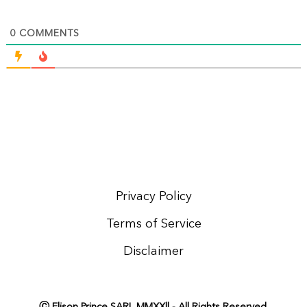
0
COMMENTS
Privacy Policy
Terms of Service
Disclaimer