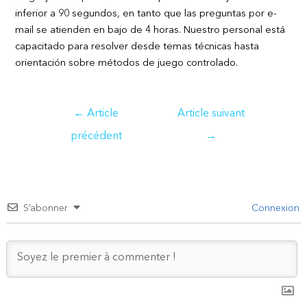
inferior a 90 segundos, en tanto que las preguntas por e-
mail se atienden en bajo de 4 horas. Nuestro personal está
capacitado para resolver desde temas técnicas hasta
orientación sobre métodos de juego controlado.
Navigation
←
Article
Article suivant
de
précédent
→
l’article
S’abonner
Connexion