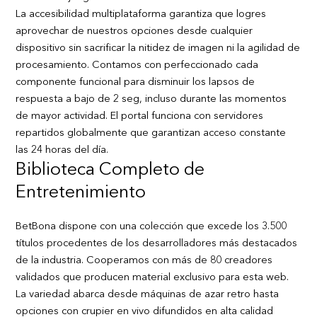
La accesibilidad multiplataforma garantiza que logres
aprovechar de nuestros opciones desde cualquier
dispositivo sin sacrificar la nitidez de imagen ni la agilidad de
procesamiento. Contamos con perfeccionado cada
componente funcional para disminuir los lapsos de
respuesta a bajo de 2 seg, incluso durante las momentos
de mayor actividad. El portal funciona con servidores
repartidos globalmente que garantizan acceso constante
las 24 horas del día.
Biblioteca Completo de
Entretenimiento
BetBona dispone con una colección que excede los 3.500
títulos procedentes de los desarrolladores más destacados
de la industria. Cooperamos con más de 80 creadores
validados que producen material exclusivo para esta web.
La variedad abarca desde máquinas de azar retro hasta
opciones con crupier en vivo difundidos en alta calidad