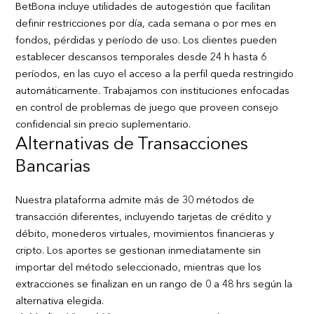
BetBona incluye utilidades de autogestión que facilitan
definir restricciones por día, cada semana o por mes en
fondos, pérdidas y período de uso. Los clientes pueden
establecer descansos temporales desde 24 h hasta 6
períodos, en las cuyo el acceso a la perfil queda restringido
automáticamente. Trabajamos con instituciones enfocadas
en control de problemas de juego que proveen consejo
confidencial sin precio suplementario.
Alternativas de Transacciones
Bancarias
Nuestra plataforma admite más de 30 métodos de
transacción diferentes, incluyendo tarjetas de crédito y
débito, monederos virtuales, movimientos financieras y
cripto. Los aportes se gestionan inmediatamente sin
importar del método seleccionado, mientras que los
extracciones se finalizan en un rango de 0 a 48 hrs según la
alternativa elegida.