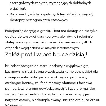
szczegółowych zapytań, wymagających dokładnych
wyjaśnień.
Baza wiedzy – lista popularnych tematów i rozwiązań,
dostępny bez ograniczeń czasowych.
Podejmując decyzję o graniu, klient ma dostęp do nie tylko
dostęp do wysokiej klasy rozrywki, ale również rękojmię
stałej pomocy, otwartości i zabezpieczeń na wszystkich
etapach swojej ścieżki w kasynie internetowym.
Załóż profil w bet bruce dzisiaj!
brucebet zachęca do startu podróży z wyjątkową grą
kasynową w sieci. Strona przedstawia kompletny pakiet dla
dzisiejszy entuzjasta gier – szeroki wybór propozycji,
atrakcyjne bonusy, zaufane metody płatności i fachowa
pomoc. Liczne grono odwiedzających już zaufało mu jako
swoje główne centrum hazardu. Etap rejestracyjny jest
natychmiastowy, nieskomplikowany i nie zabiera dużo czasu.
Wystarczy: