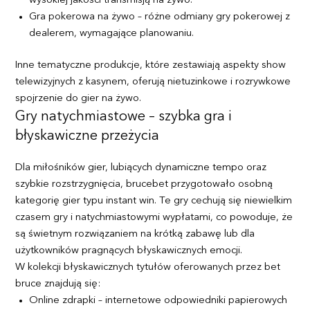
wysokiej jakości transmisją na żywo.
Gra pokerowa na żywo – różne odmiany gry pokerowej z
dealerem, wymagające planowaniu.
Inne tematyczne produkcje, które zestawiają aspekty show
telewizyjnych z kasynem, oferują nietuzinkowe i rozrywkowe
spojrzenie do gier na żywo.
Gry natychmiastowe – szybka gra i
błyskawiczne przeżycia
Dla miłośników gier, lubiących dynamiczne tempo oraz
szybkie rozstrzygnięcia, brucebet przygotowało osobną
kategorię gier typu instant win. Te gry cechują się niewielkim
czasem gry i natychmiastowymi wypłatami, co powoduje, że
są świetnym rozwiązaniem na krótką zabawę lub dla
użytkowników pragnących błyskawicznych emocji.
W kolekcji błyskawicznych tytułów oferowanych przez bet
bruce znajdują się:
Online zdrapki – internetowe odpowiedniki papierowych