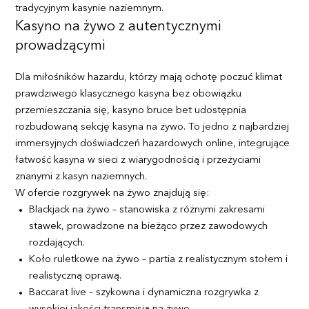
tradycyjnym kasynie naziemnym.
Kasyno na żywo z autentycznymi
prowadzącymi
Dla miłośników hazardu, którzy mają ochotę poczuć klimat
prawdziwego klasycznego kasyna bez obowiązku
przemieszczania się, kasyno bruce bet udostępnia
rozbudowaną sekcję kasyna na żywo. To jedno z najbardziej
immersyjnych doświadczeń hazardowych online, integrujące
łatwość kasyna w sieci z wiarygodnością i przeżyciami
znanymi z kasyn naziemnych.
W ofercie rozgrywek na żywo znajdują się:
Blackjack na żywo – stanowiska z różnymi zakresami
stawek, prowadzone na bieżąco przez zawodowych
rozdających.
Koło ruletkowe na żywo – partia z realistycznym stołem i
realistyczną oprawą.
Baccarat live – szykowna i dynamiczna rozgrywka z