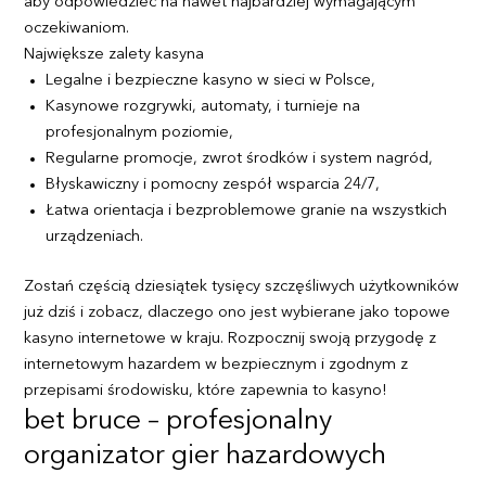
aby odpowiedzieć na nawet najbardziej wymagającym
oczekiwaniom.
Największe zalety kasyna
Legalne i bezpieczne kasyno w sieci w Polsce,
Kasynowe rozgrywki, automaty, i turnieje na
profesjonalnym poziomie,
Regularne promocje, zwrot środków i system nagród,
Błyskawiczny i pomocny zespół wsparcia 24/7,
Łatwa orientacja i bezproblemowe granie na wszystkich
urządzeniach.
Zostań częścią dziesiątek tysięcy szczęśliwych użytkowników
już dziś i zobacz, dlaczego ono jest wybierane jako topowe
kasyno internetowe w kraju. Rozpocznij swoją przygodę z
internetowym hazardem w bezpiecznym i zgodnym z
przepisami środowisku, które zapewnia to kasyno!
bet bruce – profesjonalny
organizator gier hazardowych