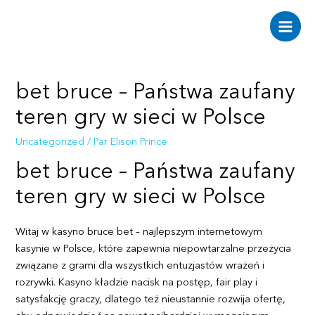
Aller
au
Main
contenu
Men
bet bruce – Państwa zaufany
teren gry w sieci w Polsce
Uncategorized
/ Par
Elison Prince
bet bruce – Państwa zaufany
teren gry w sieci w Polsce
Witaj w kasyno bruce bet – najlepszym internetowym
kasynie w Polsce, które zapewnia niepowtarzalne przeżycia
związane z grami dla wszystkich entuzjastów wrażeń i
rozrywki. Kasyno kładzie nacisk na postęp, fair play i
satysfakcję graczy, dlatego też nieustannie rozwija ofertę,