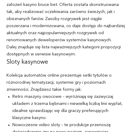
założeń kasyno bruce bet. Oferta została skonstruowana
tak, aby realizować oczekiwania zarówno świeżych, jak i
obeznanych fanów. Zasoby rozgrywek jest ciągle
poszerzana i modernizowana, co daje dostęp do najbardziej
aktualnych oraz najpopularniejszych rozgrywek od
renomowanych deweloperów systemów kasynowych.
Dalej znajduje się lista najważniejszych kategorii propozycji
dostępnych w serwisie kasynowym.
Sloty kasynowe
Kolekcja automatów online prezentuje setki tytułów o
różnorodnej tematyzacji, systemie gry i poziomach
zmienności. Znajdziesz takie formy jak:
Retro maszyny owocowe – wyróżniają się zazwyczaj
układem z trzema bębnami i niewielką liczbą linii wypłat,
idealnie sprawdzając się dla graczy preferujących
klasyczne kasyno.
Nowoczesne video sloty – te produkcje przenoszą