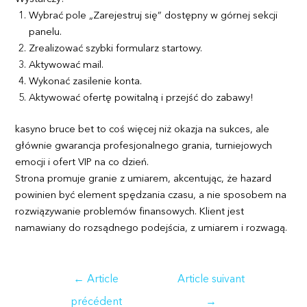
Wybrać pole „Zarejestruj się” dostępny w górnej sekcji
panelu.
Zrealizować szybki formularz startowy.
Aktywować mail.
Wykonać zasilenie konta.
Aktywować ofertę powitalną i przejść do zabawy!
kasyno bruce bet to coś więcej niż okazja na sukces, ale
głównie gwarancja profesjonalnego grania, turniejowych
emocji i ofert VIP na co dzień.
Strona promuje granie z umiarem, akcentując, że hazard
powinien być element spędzania czasu, a nie sposobem na
rozwiązywanie problemów finansowych. Klient jest
namawiany do rozsądnego podejścia, z umiarem i rozwagą.
Navigation
←
Article
Article suivant
de
précédent
→