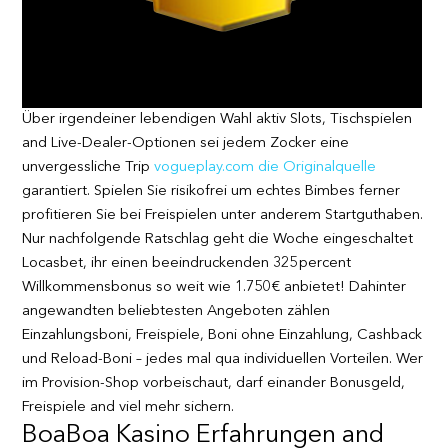
Über irgendeiner lebendigen Wahl aktiv Slots, Tischspielen
and Live-Dealer-Optionen sei jedem Zocker eine
unvergessliche Trip
vogueplay.com die Originalquelle
garantiert. Spielen Sie risikofrei um echtes Bimbes ferner
profitieren Sie bei Freispielen unter anderem Startguthaben.
Nur nachfolgende Ratschlag geht die Woche eingeschaltet
Locasbet, ihr einen beeindruckenden 325 percent
Willkommensbonus so weit wie 1.750 € anbietet! Dahinter
angewandten beliebtesten Angeboten zählen
Einzahlungsboni, Freispiele, Boni ohne Einzahlung, Cashback
und Reload-Boni – jedes mal qua individuellen Vorteilen. Wer
im Provision-Shop vorbeischaut, darf einander Bonusgeld,
Freispiele and viel mehr sichern.
BoaBoa Kasino Erfahrungen and