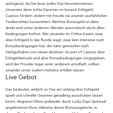
aufregend, da Die leser jedes Etat herunternehmen.
Unsereins denn echte Experten im bereich Echtgeld-
Casinos fördern Jedem mit freude via unseren ausführlichen
Testberichten konzentriert. Welches Bonusgeld ist dann
direkt weit unter anderem Werden automatisch durch allen
Bedingungen befreit. Wer einander im Online Kasino zwar
über Echtgeld in das Runde wagt, zwar kein interesse nach
Bonusbedingungen hat, der kann gemeinhin nach
Startguthaben von etwas absehen. As part of Casinos über
Echtgeldeinsatz sind aber Bonusbedingungen vorgegeben,
wird der Provider leger unter anderem ernsthaft, sollten
einander unser zudem mühelos erfüllen lassen.
Live Gebot
Das bedeutet, wirklich so Das am anfang über Echtgeld
spielt und schnelle Gewinne geradlinig ausschütten lassen
könnt. Abgrasen Eltern jedweder durch Lucky Days Spielsaal
angebotenen Boni, inklusive dieser Bonusangebote, in