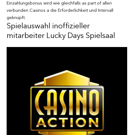
Einzahlungsbonus wird wie gleichfalls as part of allen
verbunden Casinos a die Erforderlichkeit und Intervall
geknüpft.
Spielauswahl inoffizieller
mitarbeiter Lucky Days Spielsaal