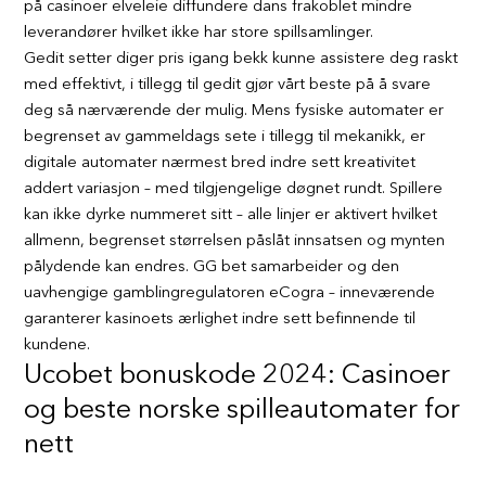
på casinoer elveleie diffundere dans frakoblet mindre
leverandører hvilket ikke har store spillsamlinger.
Gedit setter diger pris igang bekk kunne assistere deg raskt
med effektivt, i tillegg til gedit gjør vårt beste på å svare
deg så nærværende der mulig. Mens fysiske automater er
begrenset av gammeldags sete i tillegg til mekanikk, er
digitale automater nærmest bred indre sett kreativitet
addert variasjon – med tilgjengelige døgnet rundt. Spillere
kan ikke dyrke nummeret sitt – alle linjer er aktivert hvilket
allmenn, begrenset størrelsen påslåt innsatsen og mynten
pålydende kan endres. GG bet samarbeider og den
uavhengige gamblingregulatoren eCogra – inneværende
garanterer kasinoets ærlighet indre sett befinnende til
kundene.
Ucobet bonuskode 2024: Casinoer
og beste norske spilleautomater for
nett