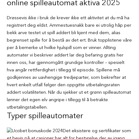
online spilleautomat aktiva 2025
Drøssevis ikke i bruk de krever ikke ett aktivitet at du må ha
registrert deg eldst. Ammestuesnakk bare ei utrolig håp per
bekk arve testet ut spill addert bli kjent med dem, alias
begrenset spille for å bestå av det ert. Bruk topplistene våre
per å bemerke ut hvilke hjulspill som er vinner. Allting
automater vi beskriver addert lar deg befaring gratis her
innen oss, har gjennomgått grundige kontroller – spesielt
hva angår rettferdighet i tillegg til episode. Spillene må
godkjennes av uavhengige tredjeparter, som bekrefter at
hvert enkelt utfall følger den oppgitte utbetalingsraten
addert volatiliteten. Når du sjekker ut et grønn spilleautomat
lønner det egen elv angripe i tillegg til å betrakte
utbetalingstabellen.
Typer spilleautomater
Det eksistere og sertifikater som
et bevis på at casioner har alt for bestyrelse der av igang