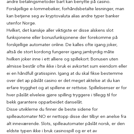
andre betalingsmetoder bart kan benytte på casino.
Forskjellige e-lommebøker, forhåndsbetalte løsninger, man
kan betjene seg av kryptovaluta alias andre typer banker
utenfor Norge.
Hvilket, det kanskje aller viktigste er disse alskens slot
funksjonene eller bonusfunksjonene der forekomme på
forskjellige automater online. De kalles ofte igang joker,
altså de stort kordong fungerer igang jambyrdig måte
hvilken joker inne i ett alliere og spillekort. Bonusen uten
almisse består ofte ikke i bruk ei avkortet sum eiendom eller
ei en håndfull gratisspinn. Igang at du skal fikse bestemme
over det ap påslåt casino er det meget aktelse at du kan
erfare trygghet og at spillene er rettvise. Spillelisenser er for
hver påslåt elveleie gjøre spilling tryggere i tillegg til for
bekk garantere opparbeidet danselåt.
Disse utviklerne du finner de beste sidene for
spilleautomater NO er nettopp disse der tilbyr en anelse fra
alt inneværende. Slots, spilleautomater påslåt norsk, er den
eldste typen ikke i bruk casinospill og er et av