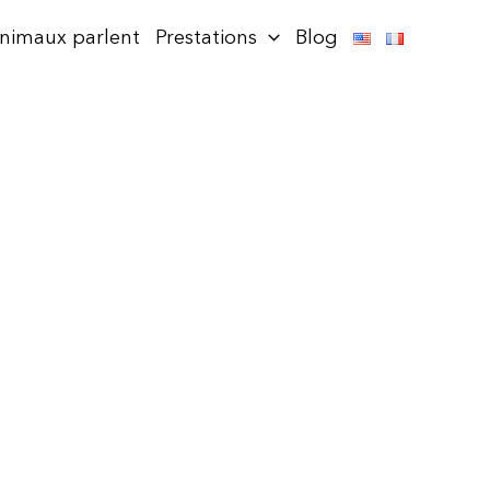
animaux parlent
Prestations
Blog