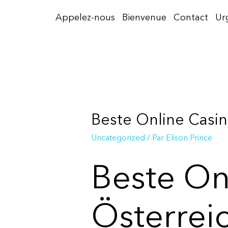
Aller
Appelez-nous
Bienvenue
Contact
Ur
au
contenu
Beste Online Casin
Uncategorized
/ Par
Elison Prince
Beste On
Österrei