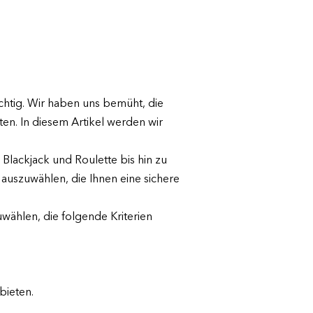
ichtig. Wir haben uns bemüht, die
ten. In diesem Artikel werden wir
 Blackjack und Roulette bis hin zu
auszuwählen, die Ihnen eine sichere
wählen, die folgende Kriterien
bieten.