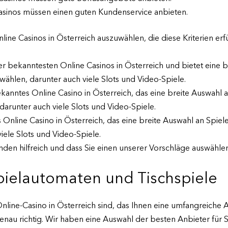
asinos müssen einen guten Kundenservice anbieten.
ne Casinos in Österreich auszuwählen, die diese Kriterien erfü
er bekanntesten Online Casinos in Österreich und bietet eine b
ählen, darunter auch viele Slots und Video-Spiele.
bekanntes Online Casino in Österreich, das eine breite Auswahl 
darunter auch viele Slots und Video-Spiele.
s Online Casino in Österreich, das eine breite Auswahl an Spie
iele Slots und Video-Spiele.
finden hilfreich und dass Sie einen unserer Vorschläge auswähle
pielautomaten und Tischspiele
nline-Casino in Österreich sind, das Ihnen eine umfangreiche
 genau richtig. Wir haben eine Auswahl der besten Anbieter für 