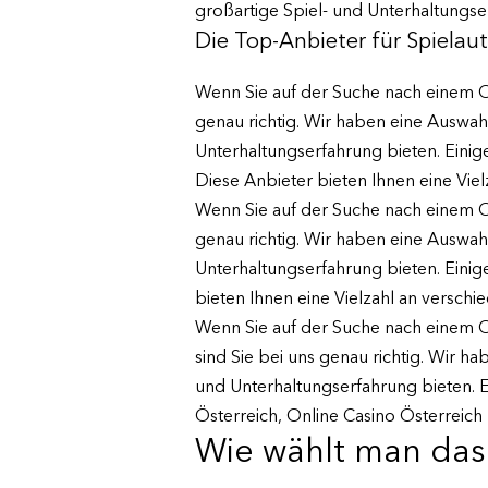
großartige Spiel- und Unterhaltungse
Die Top-Anbieter für Spiela
Wenn Sie auf der Suche nach einem Onl
genau richtig. Wir haben eine Auswahl
Unterhaltungserfahrung bieten. Eini
Diese Anbieter bieten Ihnen eine Vie
Wenn Sie auf der Suche nach einem Onl
genau richtig. Wir haben eine Auswahl
Unterhaltungserfahrung bieten. Einig
bieten Ihnen eine Vielzahl an verschi
Wenn Sie auf der Suche nach einem On
sind Sie bei uns genau richtig. Wir h
und Unterhaltungserfahrung bieten. E
Österreich, Online Casino Österreich 
Wie wählt man das