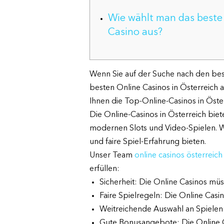
Wie wählt man das beste
Casino aus?
Wenn Sie auf der Suche nach den beste
besten Online Casinos in Österreich a
Ihnen die Top-Online-Casinos in Österr
Die Online-Casinos in Österreich biete
modernen Slots und Video-Spielen. Wi
und faire Spiel-Erfahrung bieten.
Unser Team
online casinos österreich
erfüllen:
Sicherheit: Die Online Casinos müs
Faire Spielregeln: Die Online Cas
Weitreichende Auswahl an Spielen:
Gute Bonusangebote: Die Online 