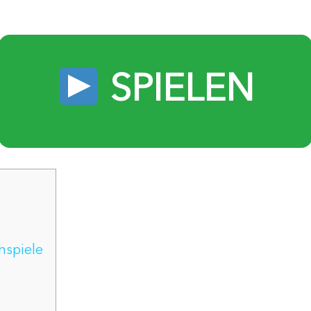
SPIELEN
hspiele