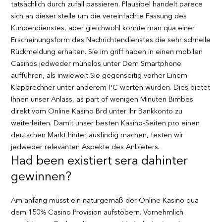
tatsächlich durch zufall passieren. Plausibel handelt parece
sich an dieser stelle um die vereinfachte Fassung des
Kundendienstes, aber gleichwohl konnte man qua einer
Erscheinungsform des Nachrichtendienstes die sehr schnelle
Rückmeldung erhalten. Sie im griff haben in einen mobilen
Casinos jedweder mühelos unter Dem Smartphone
aufführen, als inwieweit Sie gegenseitig vorher Einem
Klapprechner unter anderem PC werten würden. Dies bietet
Ihnen unser Anlass, as part of wenigen Minuten Bimbes
direkt vom Online Kasino Brd unter Ihr Bankkonto zu
weiterleiten. Damit unser besten Kasino-Seiten pro einen
deutschen Markt hinter ausfindig machen, testen wir
jedweder relevanten Aspekte des Anbieters.
Had been existiert sera dahinter
gewinnen?
Am anfang müsst ein naturgemäß der Online Kasino qua
dem 150% Casino Provision aufstöbern. Vornehmlich