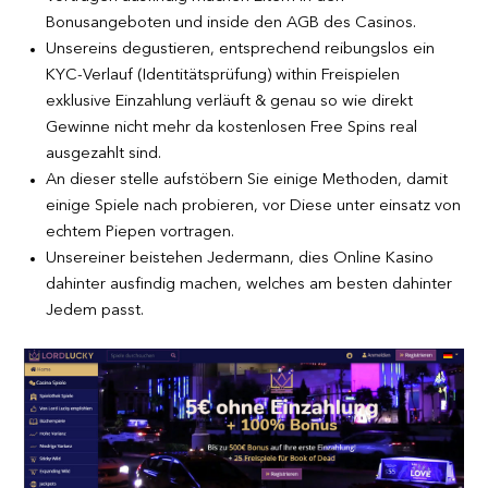
Bonusangeboten und inside den AGB des Casinos.
Unsereins degustieren, entsprechend reibungslos ein
KYC-Verlauf (Identitätsprüfung) within Freispielen
exklusive Einzahlung verläuft & genau so wie direkt
Gewinne nicht mehr da kostenlosen Free Spins real
ausgezahlt sind.
An dieser stelle aufstöbern Sie einige Methoden, damit
einige Spiele nach probieren, vor Diese unter einsatz von
echtem Piepen vortragen.
Unsereiner beistehen Jedermann, dies Online Kasino
dahinter ausfindig machen, welches am besten dahinter
Jedem passt.