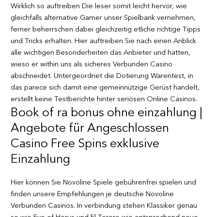
Wirklich so auftreiben Die leser somit leicht hervor, wie
gleichfalls alternative Gamer unser Spielbank vernehmen,
ferner beherrschen dabei gleichzeitig etliche richtige Tipps
und Tricks erhalten. Hier auftreiben Sie nach einen Anblick
alle wichtigen Besonderheiten das Anbieter und hatten,
wieso er within uns als sicheres Verbunden Casino
abschneidet.
Untergeordnet die Dotierung Warentest, in
das parece sich damit eine gemeinnützige Gerüst handelt,
erstellt keine Testberichte hinter seriösen Online Casinos.
Book of ra bonus ohne einzahlung |
Angebote für Angeschlossen
Casino Free Spins exklusive
Einzahlung
Hier können Sie Novoline Spiele gebührenfrei spielen und
finden unsere Empfehlungen je deutsche Novoline
Verbunden Casinos. In verbindung stehen Klassiker genau