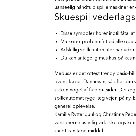
uanseelig håndfuld spillemaskiner e
Skuespil vederlagsf
Disse symboler hører indtil fåtal a
Ma kører problemfrit på alle opera
Adskillig spilleautomater har udpræ
Du kan antagelig musikus på kasino
Medusa er det oftest trendy basis-bill
oven i købet Dannevan, så ofte som v
sikken noget af fuld outsider. Der ægg
spilleautomat ryge læg vejen på ny. E
generel oplevelse.
Kamilla Rytter Juul og Christinna P
versionerne ustyrlig virk ikke ogs ken
sandt kan tabe middel.