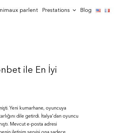
animaux parlent
Prestations
Blog
et ile En İyi
mişti. Yeni kumarhane, oyuncuya
ığını dile getirdi. İtalya'dan oyuncu
ıştı.
Mevcut e-posta adresi
enin iletişim servisi ona sadece