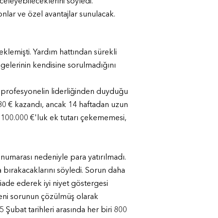
nceleyebileceklerini söyledi.
nlar ve özel avantajlar sunulacak.
lemişti. Yardım hattından sürekli
lgelerinin kendisine sorulmadığını
 profesyonelin liderliğinden duyduğu
80 € kazandı, ancak 14 haftadan uzun
.100.000 €'luk ek tutarı çekememesi,
umarası nedeniyle para yatırılmadı.
 bırakacaklarını söyledi. Sorun daha
iade ederek iyi niyet göstergesi
yeni sorunun çözülmüş olarak
bat tarihleri ​​arasında her biri 800