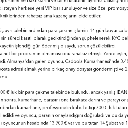
 ürünlerine baktıklarını ve bir el kitabının ayrılma olasılığını i
ek isteyen herkese yeni VIP bar sunuluyor ve size özel promosyo
niklerinden rahatsız ama kazançlarını elde ettiler.
ç ayrı talebin ardından para çekme işlemini 14 gün boyunca bek
nin süreci kasıtlı olarak geciktirdiğinden şüphelenerek KYC be
kayetin işlendiği gün ödenmiş olsaydı, sorun çözülebilirdi.
et bir programın olmaması onu rahatsız etmişti. Yeni eleştiri,
lendi. Almanya'dan gelen oyuncu, Cadoola Kumarhanesi'nde 3.4
posta adresi almak yerine birkaç onay dosyası göndermişti ve 2
rdu.
0 €'luk bir para çekme talebinde bulundu, ancak yanlış IBAN n
n sonra, kumarhane, parasını ona bırakacaklarını ve parayı ona
rdından kumarhane, profesyonelin kabul ettiği 700 €'luk tutarı 
al edildi ve oyuncu, paranın onaylandığını doğruladı ve bu da 
 oyuncunun hesabında 13.900 € var ve bu tutar, 14 Şubat ve 15 Şu