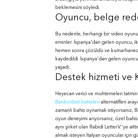
beklemesini söyledi.
Oyuncu, belge red
Bu nedenle, herhangi bir video oyunu 
eminler. İspanya'dan gelen oyuncu, ik
hemen sonra çözüldü ve kumarhanede 
kaydedildi. İspanya'dan gelen oyun
yaşadı.
Destek hizmeti ve
Heyecan verici ve muhtemelen tatmin ed
Bankonbet bahisleri
alternatifleri ara
zamanlı bahis oynamak istiyorsanız, B
oyun deneyimi arıyorsanız, özel bahi
aynı şirket olan Rabidi Letter.V.'ye ai
almak isteyen İtalyan oyuncular için g