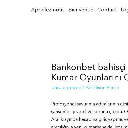
Aller
Appelez-nous
Bienvenue
Contact
Ur
au
contenu
Bankonbet bahisçi 
Kumar Oyunlarını 
Uncategorized
/ Par
Elison Prince
Profesyonel savunma adımlarının eksi
şahsen bilgi verdi ve sorunu çözdü. O
Aralık ayında hesabına giriş yapmış 
aracılığıyla yeni kumarhaneyle iletişi