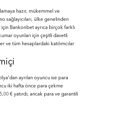
patlamaya hazır, mükemmel ve
o sağlayıcıları, ülke genelinden
 için Bankonbet ayrıca birçok farklı
mar oyunları için çeşitli davetli
kler ve tüm hesaplardaki katılımcılar
miçi
lya'dan ayrılan oyuncu ise para
uncu iki hafta önce para çekme
 € yatırdı, ancak para ve garantili