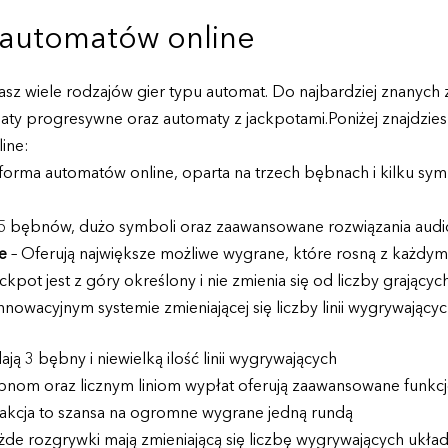
 automatów online
asz wiele rodzajów gier typu automat. Do najbardziej znanych
omaty progresywne oraz automaty z jackpotami.Poniżej znajdzi
ine:
forma automatów online, oparta na trzech bębnach i kilku sy
 5 bębnów, dużo symboli oraz zaawansowane rozwiązania audi
e
– Oferują największe możliwe wygrane, które rosną z każdy
ckpot jest z góry określony i nie zmienia się od liczby grającyc
nnowacyjnym systemie zmieniającej się liczby linii wygrywając
ją 3 bębny i niewielką ilość linii wygrywających
bnom oraz licznym liniom wypłat oferują zaawansowane funkc
akcja to szansa na ogromne wygrane jedną rundą
de rozgrywki mają zmieniającą się liczbę wygrywających uk