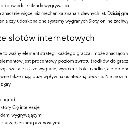
a odpowiednie układy wygrywające.
znacznie więcej niż mechanika znana z dawnych lat. Dzisiaj gra
cenia czy udoskonalone systemy wygranych.Sloty online zachwy
ze slotów internetowych
 to ważny element strategii każdego gracza i może znacząco
h elementów jest procentowy poziom zwrotu środków do gracz
częstsze, ale niższe wygrane, wysoka z kolei rzadkie, ale pote
ywne także mają duży wpływ na ostateczną decyzję. Nie można 
z gry.
a nagród
który Cię interesuje
undami wygrywającymi
y z urządzeniami przenośnymi