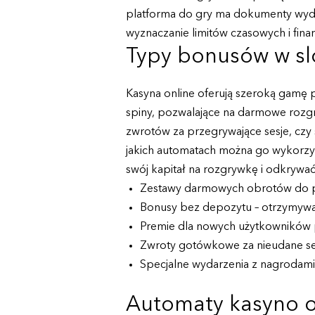
platforma do gry ma dokumenty wyda
wyznaczanie limitów czasowych i fina
Typy bonusów w sl
Kasyna online oferują szeroką gamę 
spiny, pozwalające na darmowe rozg
zwrotów za przegrywające sesje, czy 
jakich automatach można go wykorzys
swój kapitał na rozgrywkę i odkrywa
Zestawy darmowych obrotów do p
Bonusy bez depozytu – otrzymywan
Premie dla nowych użytkowników p
Zwroty gotówkowe za nieudane se
Specjalne wydarzenia z nagrodami 
Automaty kasyno on