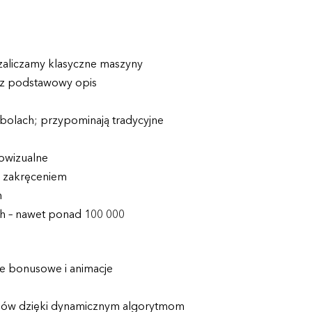
 zaliczamy klasyczne maszyny
esz podstawowy opis
mbolach; przypominają tradycyjne
owizualne
m zakręceniem
h
ych – nawet ponad 100 000
je bonusowe i animacje
ładów dzięki dynamicznym algorytmom