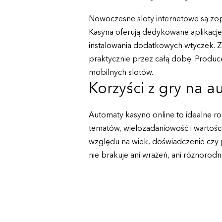
Nowoczesne sloty internetowe są zo
Kasyna oferują dedykowane aplikacje,
instalowania dodatkowych wtyczek. Z
praktycznie przez całą dobę. Producen
mobilnych slotów.
Korzyści z gry na 
Automaty kasyno online to idealne ro
tematów, wielozadaniowość i wartościo
względu na wiek, doświadczenie czy p
nie brakuje ani wrażeń, ani różnorodn