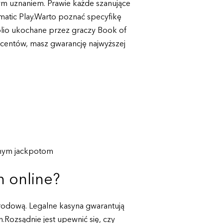
wym uznaniem. Prawie każde szanujące
matic Play.Warto poznać specyfikę
lio ukochane przez graczy Book of
ucentów, masz gwarancję najwyższej
wnym jackpotom
h online?
rodową. Legalne kasyna gwarantują
Rozsądnie jest upewnić się, czy