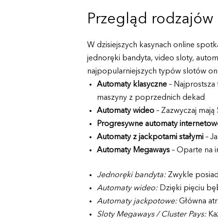
Przegląd rodzajów
W dzisiejszych kasynach online spotk
jednoręki bandyta, video sloty, aut
najpopularniejszych typów slotów onl
Automaty klasyczne
– Najprostsza 
maszyny z poprzednich dekad
Automaty wideo
– Zazwyczaj mają
Progresywne automaty internetow
Automaty z jackpotami stałymi
– Ja
Automaty Megaways
– Oparte na i
Jednoręki bandyta:
Zwykle posiada
Automaty wideo:
Dzięki pięciu bę
Automaty jackpotowe:
Główna atr
Sloty Megaways / Cluster Pays:
Każ