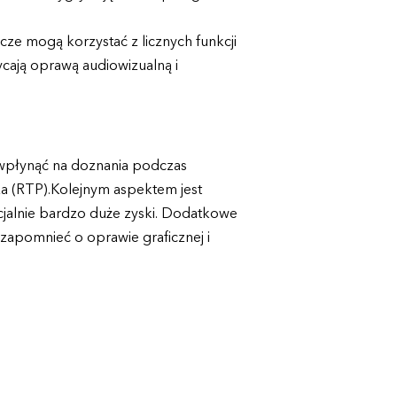
cze mogą korzystać z licznych funkcji
cają oprawą audiowizualną i
 wpłynąć na doznania podczas
a (RTP).Kolejnym aspektem jest
ncjalnie bardzo duże zyski. Dodatkowe
zapomnieć o oprawie graficznej i