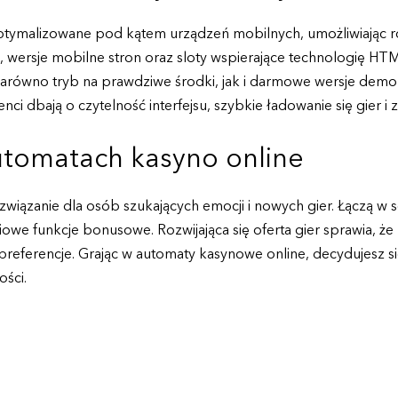
ptymalizowane pod kątem urządzeń mobilnych, umożliwiając 
 wersje mobilne stron oraz sloty wspierające technologię HTM
arówno tryb na prawdziwe środki, jak i darmowe wersje demo
ci dbają o czytelność interfejsu, szybkie ładowanie się gier i
automatach kasyno online
związanie dla osób szukających emocji i nowych gier. Łączą w
we funkcje bonusowe. Rozwijająca się oferta gier sprawia, że 
referencje. Grając w automaty kasynowe online, decydujesz się
ości.