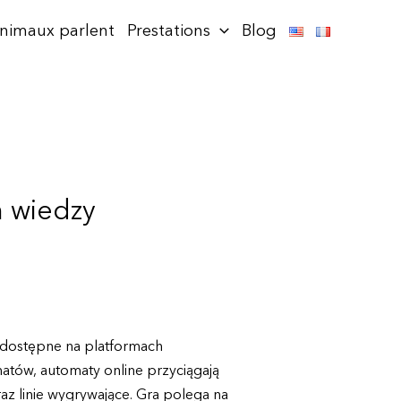
animaux parlent
Prestations
Blog
 wiedzy
dostępne na platformach
matów, automaty online przyciągają
az linie wygrywające. Gra polega na