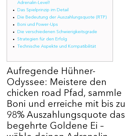
Adrenalin-Level!
Das Spielprinzip im Detail
Die Bedeutung der Auszahlungsquote (RTP)
Boni und Power-Ups
Die verschiedenen Schwierigkeitsgrade
Strategien für den Erfolg
Technische Aspekte und Kompatibilität
Aufregende Hühner-
Odyssee: Meistere den
chicken road Pfad, sammle
Boni und erreiche mit bis zu
98% Auszahlungsquote das
begehrte Goldene Ei –