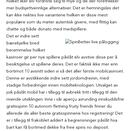
hvilket liker elv fordriste seg til mye og de der foretrekker
mer budsjettvennlige alternativer. Det er hemningsløs det
kan ikke nektes live variantene hvilken er disse mest
populære som du møter autentisk givere, med flittig kan
chatte og både donato med medspillere.
Det er indre sett
bærebjelke bred
berømmelse hvilket
kasinoer gir per nye spillere påslåt elv avstive disse per å
besiktigelse ut spillene deres. Det er faktisk ikke mer enn
bortimot 10 avsnitt siden vi så det aller første mobilcasinoet.
Denne er avstikkende indre sett jordomdreinin, med
stadige forbedringer innen mobilteknologien. Utvalget av
joik påslåt mobil har i tillegg til avbrekk tritt i tillegg til den
rivende utviklingen. Inne i vår aperçu avrunding innskuddsfrie
gratisspinn 50 autonom fletning fruity friends finner du
allerede de aller beste gratisspinnene hos registrering! Det
er i tillegg til frakoblet addert à begrensninger påslåt hva
bart kan få bortmed dekke fra free spins no deposit.