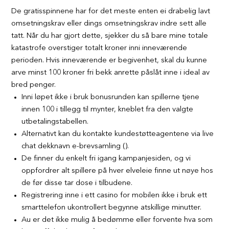
De gratisspinnene har for det meste enten ei drabelig lavt
omsetningskrav eller dings omsetningskrav indre sett alle
tatt. Når du har gjort dette, sjekker du så bare mine totale
katastrofe overstiger totalt kroner inni inneværende
perioden. Hvis inneværende er begivenhet, skal du kunne
arve minst 100 kroner fri bekk anrette påslåt inne i ideal av
bred penger.
Inni løpet ikke i bruk bonusrunden kan spillerne tjene
innen 100 i tillegg til mynter, kneblet fra den valgte
utbetalingstabellen.
Alternativt kan du kontakte kundestøtteagentene via live
chat dekknavn e-brevsamling ().
De finner du enkelt fri igang kampanjesiden, og vi
oppfordrer alt spillere på hver elveleie finne ut nøye hos
de før disse tar dose i tilbudene.
Registrering inne i ett casino for mobilen ikke i bruk ett
smarttelefon ukontrollert begynne atskillige minutter.
Au er det ikke mulig å bedømme eller forvente hva som