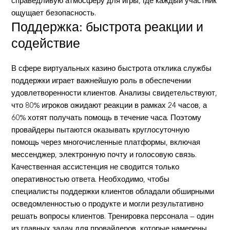
справедливую атмосферу для игры, где каждый участник
ощущает безопасность.
Поддержка: быстрота реакции и
содействие
В сфере виртуальных казино быстрота отклика службы
поддержки играет важнейшую роль в обеспечении
удовлетворенности клиентов. Анализы свидетельствуют,
что 80% игроков ожидают реакции в рамках 24 часов, а
60% хотят получать помощь в течение часа. Поэтому
провайдеры пытаются оказывать круглосуточную
помощь через многочисленные платформы, включая
мессенджер, электронную почту и голосовую связь.
Качественная ассистенция не сводится только
оперативностью ответа. Необходимо, чтобы
специалисты поддержки клиентов обладали обширными
осведомленностью о продукте и могли результативно
решать вопросы клиентов. Тренировка персонала — один
из главных задач для провайдеров, которые намерены