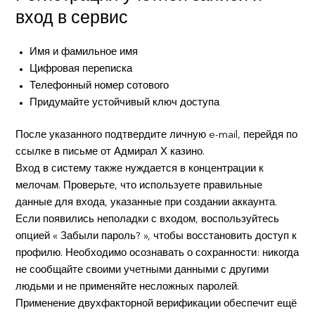
вход в сервис
Имя и фамильное имя
Цифровая переписка
Телефонный номер сотового
Придумайте устойчивый ключ доступа
После указанного подтвердите личную e-mail, перейдя по
ссылке в письме от Адмирал Х казино.
Вход в систему также нуждается в концентрации к
мелочам. Проверьте, что используете правильные
данные для входа, указанные при создании аккаунта.
Если появились неполадки с входом, воспользуйтесь
опцией « Забыли пароль? », чтобы восстановить доступ к
профилю. Необходимо осознавать о сохранности: никогда
не сообщайте своими учетными данными с другими
людьми и не применяйте несложных паролей.
Применение двухфакторной верификации обеспечит ещё