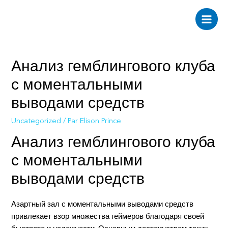
Aller
au
Main
contenu
Men
Анализ гемблингового клуба
с моментальными
выводами средств
Uncategorized
/ Par
Elison Prince
Анализ гемблингового клуба
с моментальными
выводами средств
Азартный зал с моментальными выводами средств
привлекает взор множества геймеров благодаря своей