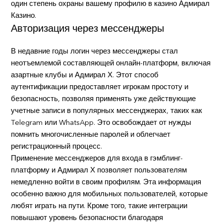
один степень охраны вашему профилю в казино Адмирал
Казино.
Авторизация через мессенджеры
В недавние годы логин через мессенджеры стал
неотъемлемой составляющей онлайн-платформ, включая
азартные клубы и Адмирал Х. Этот способ
аутентификации предоставляет игрокам простоту и
безопасность, позволяя применять уже действующие
учетные записи в популярных мессенджерах, таких как
Telegram или WhatsApp. Это освобождает от нужды
помнить многочисленные паролей и облегчает
регистрационный процесс.
Применение мессенджеров для входа в гэмблинг-
платформу и Адмирал Х позволяет пользователям
немедленно войти в своим профилям. Эта информация
особенно важно для мобильных пользователей, которые
любят играть на пути. Кроме того, такие интеграции
повышают уровень безопасности благодаря