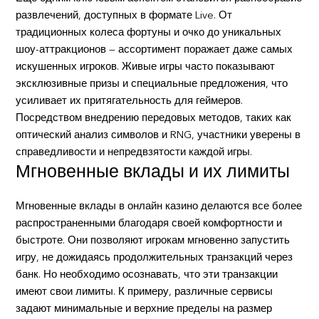
развлечений, доступных в формате Live. От
традиционных колеса фортуны и очко до уникальных
шоу-аттракционов — ассортимент поражает даже самых
искушенных игроков. Живые игры часто показывают
эксклюзивные призы и специальные предложения, что
усиливает их притягательность для геймеров.
Посредством внедрению передовых методов, таких как
оптический анализ символов и RNG, участники уверены в
справедливости и непредвзятости каждой игры.
Мгновенные вклады и их лимиты
Мгновенные вклады в онлайн казино делаются все более
распространенными благодаря своей комфортности и
быстроте. Они позволяют игрокам мгновенно запустить
игру, не дожидаясь продолжительных транзакций через
банк. Но необходимо осознавать, что эти транзакции
имеют свои лимиты. К примеру, различные сервисы
задают минимальные и верхние пределы на размер