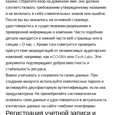
казино. Обратите взор на доменное имя: оно должно
соответствовать требованиям утвержденному названию
и не включать в себя сомнительных знаков или ошибок.
После вы вы оказались на основной странице,
удостоверьтесь в существовании разрешения и
проверенной информации о компании. Часто подобная
детали находится в нижней части веб-страницы или в
секции « О нас ». Кроме того советуется проверить
присутствие аккредитаций от независимых аудиторских
компаний, например, как eCOGRA или iTech Labs. Эти
документы подтверждают добросовестность и
стабильность ресурса.
Важно учитывать о сохранности своих данных. При
создании аккаунта используйте комплексные пароли и
активируйте двухфакторную аутентификацию, если она
предусмотрена. Не пренебрегайте систематически
освежать свои данные и удостоверяться в актуальность
контактных данных на сайте гэмблинг-платформы.
Регистрация учетной записи и