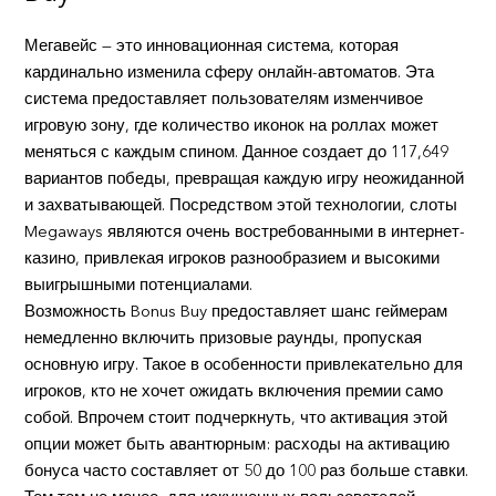
Мегавейс — это инновационная система, которая
кардинально изменила сферу онлайн-автоматов. Эта
система предоставляет пользователям изменчивое
игровую зону, где количество иконок на роллах может
меняться с каждым спином. Данное создает до 117,649
вариантов победы, превращая каждую игру неожиданной
и захватывающей. Посредством этой технологии, слоты
Megaways являются очень востребованными в интернет-
казино, привлекая игроков разнообразием и высокими
выигрышными потенциалами.
Возможность Bonus Buy предоставляет шанс геймерам
немедленно включить призовые раунды, пропуская
основную игру. Такое в особенности привлекательно для
игроков, кто не хочет ожидать включения премии само
собой. Впрочем стоит подчеркнуть, что активация этой
опции может быть авантюрным: расходы на активацию
бонуса часто составляет от 50 до 100 раз больше ставки.