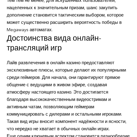
Тем тем не менее, для искушенных пользователей,
нацеленных к значительным призам, шанс закупить
дополнение становится тактическим выбором, которое
может существенно расширить вероятность победы в
Megaways автоматах.
Достоинства вида онлайн-
трансляций игр
Лайв развлечения в онлайн казино предоставляют
эксклюзивные плюсы, которые делают их популярными
среди геймеров. Для начала, они гарантируют прямое
общение с ведущими в живом эфире, создавая
атмосферу настоящего казино. Это достигается
благодаря высококачественным видеостримам и
активным чатам, позволяющим геймерам
коммуницировать с дилерами и остальными игроками.
Такая вид игры вносит компонент надёжности и ясности,
что нередко не хватает в обычных онлайн играх.
Еще одним ключевым аспектом становится разнообразие