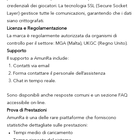
credenziali dei giocatori. La tecnologia SSL (Secure Socket
Layer) gestisce tutte le comunicazioni, garantendo che i dati
siano crittografati.
Licenza e Regolamentazione
La marca è regolarmente autorizzata da organismi di
controllo per il settore: MGA (Malta), UKGC (Regno Unito).
Supporto
Il supporto a AmunRa include:
Contatti via email
Forma contattare il personale dell’assistenza
Chat in tempo reale.
Sono disponibili anche resposte comuni e un sezione FAQ
accessibile on-line.
Prova di Prestazioni
AmunRa è una delle rare piattaforme che forniscono
statistiche dettagliate sulle prestazioni:
Tempi medio di caricamento