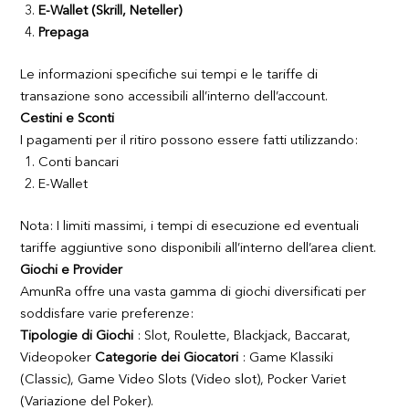
E-Wallet (Skrill, Neteller)
Prepaga
Le informazioni specifiche sui tempi e le tariffe di
transazione sono accessibili all’interno dell’account.
Cestini e Sconti
I pagamenti per il ritiro possono essere fatti utilizzando:
Conti bancari
E-Wallet
Nota: I limiti massimi, i tempi di esecuzione ed eventuali
tariffe aggiuntive sono disponibili all’interno dell’area client.
Giochi e Provider
AmunRa offre una vasta gamma di giochi diversificati per
soddisfare varie preferenze:
Tipologie di Giochi
: Slot, Roulette, Blackjack, Baccarat,
Videopoker
Categorie dei Giocatori
: Game Klassiki
(Classic), Game Video Slots (Video slot), Pocker Variet
(Variazione del Poker).