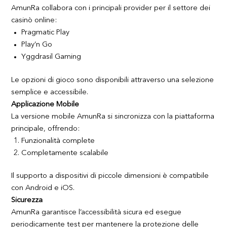
AmunRa collabora con i principali provider per il settore dei
casinò online:
Pragmatic Play
Play’n Go
Yggdrasil Gaming
Le opzioni di gioco sono disponibili attraverso una selezione
semplice e accessibile.
Applicazione Mobile
La versione mobile AmunRa si sincronizza con la piattaforma
principale, offrendo:
Funzionalità complete
Completamente scalabile
Il supporto a dispositivi di piccole dimensioni è compatibile
con Android e iOS.
Sicurezza
AmunRa garantisce l’accessibilità sicura ed esegue
periodicamente test per mantenere la protezione delle