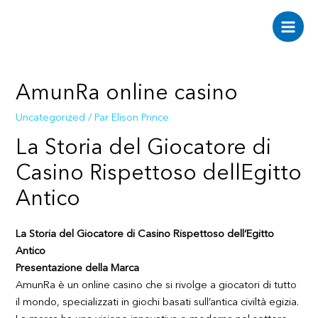
Aller
au
Main
contenu
Men
AmunRa online casino
Uncategorized
/ Par
Elison Prince
La Storia del Giocatore di
Casino Rispettoso dellEgitto
Antico
La Storia del Giocatore di Casino Rispettoso dell’Egitto
Antico
Presentazione della Marca
AmunRa è un online casino che si rivolge a giocatori di tutto
il mondo, specializzati in giochi basati sull’antica civiltà egizia.