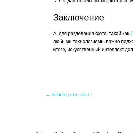
Создавать алгоритмы, которые у
Заключение
AI для раздевания фото, такой как
C
любыми технологиями, важно подход
итоге, искусственный интеллект до
Navigation
←
Article précédent
de
l’article