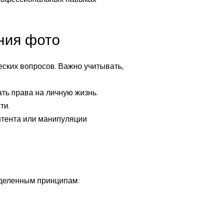
профессиональных навыках
ния фото
еских вопросов. Важно учитывать,
ть права на личную жизнь.
ти.
нтента или манипуляции
еделенным принципам: