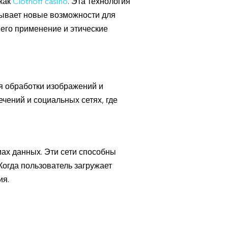
 как
Clothoff casino
. Эта технология
рывает новые возможности для
 его применение и этические
ля обработки изображений и
чений и социальных сетях, где
ах данных. Эти сети способны
Когда пользователь загружает
ия.