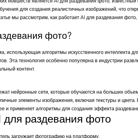
ких новшеств является AI для раздевания фото, известный
бучения для создания реалистичных изображений, что отк
татье мы рассмотрим, как работает AI для раздевания фото,
раздевания фото?
ема, использующая алгоритмы искусственного интеллекта д
в. Эта технология особенно популярна в индустрии развле
альный контент.
ежат нейронные сети, которые обучаются на больших объем
личные элементы изображения, включая текстуры и цвета. 
ее и применяет алгоритмы для создания эффекта раздеван
I для раздевания фото
тель загружает фотографию на платформу.