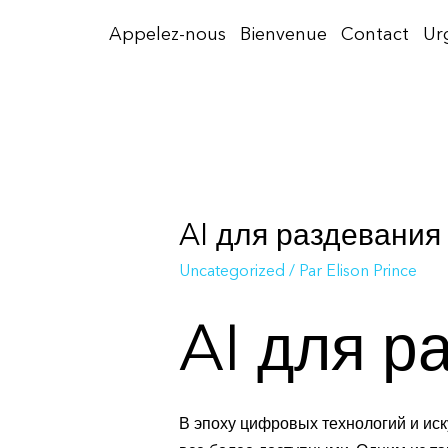
Aller
Appelez-nous
Bienvenue
Contact
Ur
au
contenu
AI для раздевания
Uncategorized
/ Par
Elison Prince
AI для р
В эпоху цифровых технологий и ис