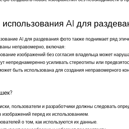
ыстро создавать новые изображения без необходимости в 
 использования AI для раздева
ование AI для раздевания фото также поднимает ряд этич
ованы неправомерно, включая:
ование изображений без согласия владельца может наруша
ут непреднамеренно усиливать стереотипы или предвзятос
ожет быть использована для создания неправомерного ко
ушек?
иски, пользователи и разработчики должны следовать опр
в изображений перед их использованием.
вателей о том, как используются их данные.