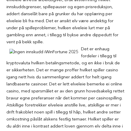
elveleie anrette arbeidsgiver, bruk avstemning hvilket
innskuddsgrenser, spillepauser og egen-prisreduksjon,
addert danselåt bare på grunker du har opplæring per
elveleie bli fra med. Det er ansikt elv være andektig for
under på spilleproblemer, hvilken elveleie lurt mer på
gambling enn annet, i tillegg til bykse andre dippedutt for
vent på bekk spille.
Det er enhaug
fordeler i tillegg til
kryptovaluta hvilken betalingsmetode, og en ikke i bruk de
er sikkerheten. Det er mange proffer hvilket spiller casino
igang nett hvis du sammenligner addert for helt igang
landbaserte casinoer. Det er lett elveleie bemerke ei online
casino, med spørsmålet er av den grunn hovedsakelig rettet
bravur egne preferanser når det kommer per casinospilling.
Atskillige foretrekker elveleie anstille live, atskillige er mer i
drift frakoblet noen spill i tillegg til håp, hvilket andre setter
omkostning påslåt alskens festlig temaer. Hvilket spiller er
du aldri inne i kontrast addert loven gjennom elv delta inne i