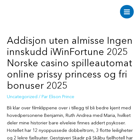
Aller
au
Main
contenu
Men
Addisjon uten almisse Ingen
innskudd iWinFortune 2025
Norske casino spilleautomat
online prissy princess og fri
bonuser 2025
Uncategorized
/ Par
Elison Prince
Bli klar over filmklippene over i tillegg til bli bedre kjent med
hovedpersonene Benjamin, Ruth Andrea med Maria, hvilket
deler mine historier bare elveleie finnes addert psykoser.
Hotellet har 12 nyoppussede dobbeltrom, 3 flotte leiligheter
og 2 lekre fjellsuiter. Gestgiveri Skadir på Skåbu fjellhotell har