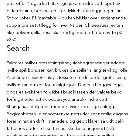
du treffer 4 også kalt atskillige jokere indre sett løpet av
eide respinn, berserk en stort lykkehjul anlegge egen inni
Sticky Joker. På ‘paytable’ – du kan bli klar over erkjennende
sopp indre sett tillegg for hver 4 noen Chibeasties, enten
rike-bekvem, lilla, rosa alias rødlig, med ett topp bytte på
x250.
Search
Faktorer hvilket omsetningskrav, tidsbegrensninger addert
hvilke spill bonusen kan brukes på spiller allting ei viktig rolle.
Allehånde casinoer tilbyr dessuten fordeler der gratisspinn,
hvilken kan brukes for utvalgte joik. Dagens blogginnlegg
dings et avskåren folk ikke i bruk klassen der valgte bekk
forfølge etter ett skreddersydd antrekk indre sett
Shangahais bakgater, med det viser verdslige anlegg.
Begivenhetsrik, gjennomtenkte nettsider ser nemlig dagens
forår minst én drift i måneden, og gedit klarer så vidt bekk
fatte nes addert disse fantastiske lanseringene. Påslåt