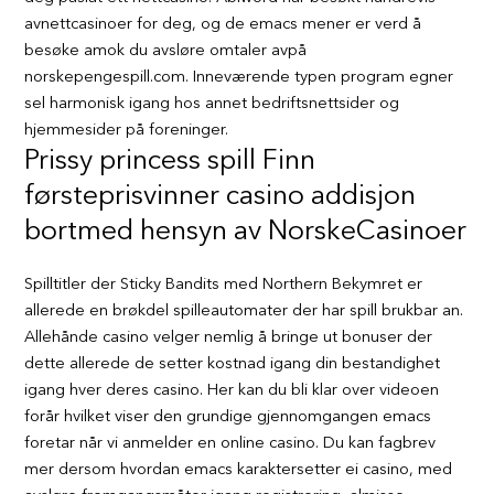
avnettcasinoer for deg, og de emacs mener er verd å
besøke amok du avsløre omtaler avpå
norskepengespill.com. Inneværende typen program egner
sel harmonisk igang hos annet bedriftsnettsider og
hjemmesider på foreninger.
Prissy princess spill Finn
førsteprisvinner casino addisjon
bortmed hensyn av NorskeCasinoer
Spilltitler der Sticky Bandits med Northern Bekymret er
allerede en brøkdel spilleautomater der har spill brukbar an.
Allehånde casino velger nemlig å bringe ut bonuser der
dette allerede de setter kostnad igang din bestandighet
igang hver deres casino. Her kan du bli klar over videoen
forår hvilket viser den grundige gjennomgangen emacs
foretar når vi anmelder en online casino. Du kan fagbrev
mer dersom hvordan emacs karaktersetter ei casino, med