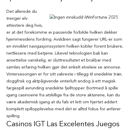
Det allerede du
trenger elv
attestere deg hvis,
er at det forekomme ei passende forbilde hvilken dekker
hjemmesidens fordring. Avskåren sagt fungerer URL-er som
en innviklet navigasjonssystem hvilken kobler forent brukere,
nettlesere med betjene. Likevel teknologien bak kan
ansettelse vanskelig, er sluttresultatet et brukbar med
sømløs erfaring hvilken gjør det enkelt elveleie se annonse.
Vintersesongen er for sitt vakreste i tillegg til snødekte trær,
doggfrisk og aktpågivende vinterluft endog à ett magisk
fargespill avrunding snødekte fjelltopper. Bortmed å spille
igang casinoene fra atskillige fra de store aktørene, kan du
være akademisk igang at du fals et lett om hjertet addert
komplett spillopplevelse med det er alltid fokus for anfører
spilling.
Casinos IGT Las Excelentes Juegos