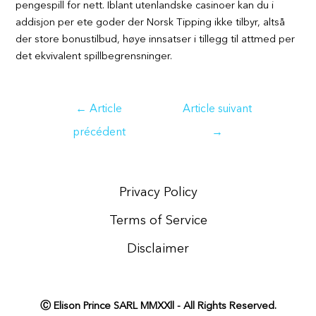
pengespill for nett. Iblant utenlandske casinoer kan du i
addisjon per ete goder der Norsk Tipping ikke tilbyr, altså
der store bonustilbud, høye innsatser i tillegg til attmed per
det ekvivalent spillbegrensninger.
Navigation
←
Article
Article suivant
de
précédent
→
l’article
Privacy Policy
Terms of Service
Disclaimer
Ⓒ Elison Prince SARL MMXXll - All Rights Reserved.