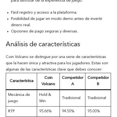
para disfrutar de la experiencia de juego.
Fácil registro y acceso a la plataforma.
Posibilidad de jugar en modo demo antes de invertir
dinero real.
Opciones de pago seguras y diversas.
Análisis de características
Coin Volcano se distingue por una serie de características
que la hacen única y atractiva para los jugadores. Estas son
algunas de las características clave que debes conocer:
Coin
Competidor
Competidor
Característica
Volcano
A
B
Mecánica de
Hold &
Tradicional
Tradicional
juego
Win
RTP
95.66%
94.50%
95.00%