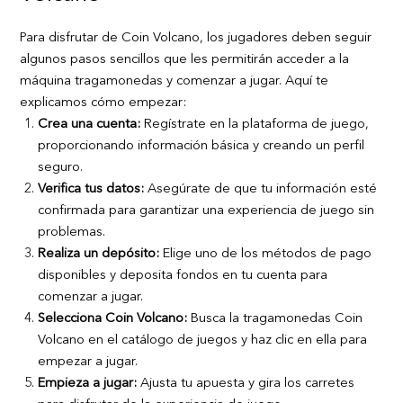
Para disfrutar de Coin Volcano, los jugadores deben seguir
algunos pasos sencillos que les permitirán acceder a la
máquina tragamonedas y comenzar a jugar. Aquí te
explicamos cómo empezar:
Crea una cuenta:
Regístrate en la plataforma de juego,
proporcionando información básica y creando un perfil
seguro.
Verifica tus datos:
Asegúrate de que tu información esté
confirmada para garantizar una experiencia de juego sin
problemas.
Realiza un depósito:
Elige uno de los métodos de pago
disponibles y deposita fondos en tu cuenta para
comenzar a jugar.
Selecciona Coin Volcano:
Busca la tragamonedas Coin
Volcano en el catálogo de juegos y haz clic en ella para
empezar a jugar.
Empieza a jugar:
Ajusta tu apuesta y gira los carretes