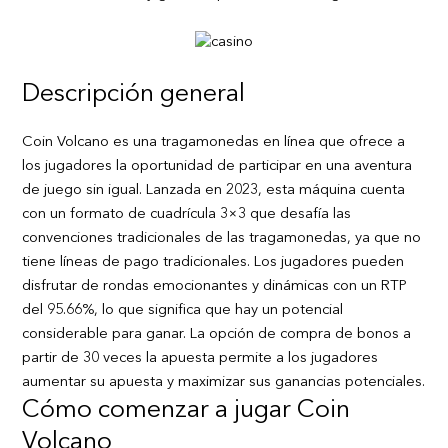
Descripción general
Coin Volcano es una tragamonedas en línea que ofrece a
los jugadores la oportunidad de participar en una aventura
de juego sin igual. Lanzada en 2023, esta máquina cuenta
con un formato de cuadrícula 3×3 que desafía las
convenciones tradicionales de las tragamonedas, ya que no
tiene líneas de pago tradicionales. Los jugadores pueden
disfrutar de rondas emocionantes y dinámicas con un RTP
del 95.66%, lo que significa que hay un potencial
considerable para ganar. La opción de compra de bonos a
partir de 30 veces la apuesta permite a los jugadores
aumentar su apuesta y maximizar sus ganancias potenciales.
Cómo comenzar a jugar Coin
Volcano