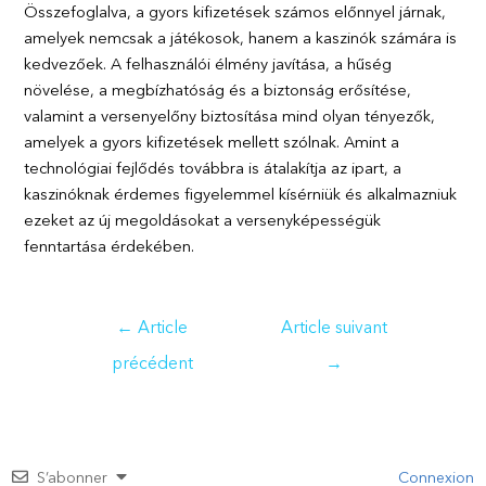
Összefoglalva, a gyors kifizetések számos előnnyel járnak,
amelyek nemcsak a játékosok, hanem a kaszinók számára is
kedvezőek. A felhasználói élmény javítása, a hűség
növelése, a megbízhatóság és a biztonság erősítése,
valamint a versenyelőny biztosítása mind olyan tényezők,
amelyek a gyors kifizetések mellett szólnak. Amint a
technológiai fejlődés továbbra is átalakítja az ipart, a
kaszinóknak érdemes figyelemmel kísérniük és alkalmazniuk
ezeket az új megoldásokat a versenyképességük
fenntartása érdekében.
Navigation
←
Article
Article suivant
de
précédent
→
l’article
S’abonner
Connexion