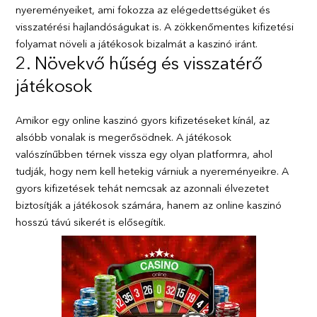
nyereményeiket, ami fokozza az elégedettségüket és
visszatérési hajlandóságukat is. A zökkenőmentes kifizetési
folyamat növeli a játékosok bizalmát a kaszinó iránt.
2. Növekvő hűség és visszatérő
játékosok
Amikor egy online kaszinó gyors kifizetéseket kínál, az
alsóbb vonalak is megerősödnek. A játékosok
valószínűbben térnek vissza egy olyan platformra, ahol
tudják, hogy nem kell hetekig várniuk a nyereményeikre. A
gyors kifizetések tehát nemcsak az azonnali élvezetet
biztosítják a játékosok számára, hanem az online kaszinó
hosszú távú sikerét is elősegítik.