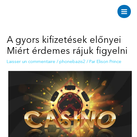
Aller
au
Main
contenu
Men
A gyors kifizetések előnyei
Miért érdemes rájuk figyelni
Laisser un commentaire
/
phonebazis2
/ Par
Elison Prince