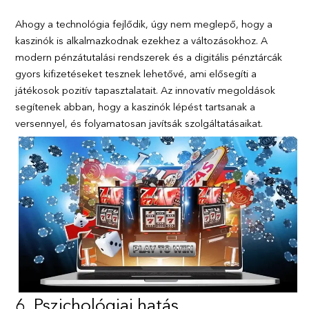
Ahogy a technológia fejlődik, úgy nem meglepő, hogy a
kaszinók is alkalmazkodnak ezekhez a változásokhoz. A
modern pénzátutalási rendszerek és a digitális pénztárcák
gyors kifizetéseket tesznek lehetővé, ami elősegíti a
játékosok pozitív tapasztalatait. Az innovatív megoldások
segítenek abban, hogy a kaszinók lépést tartsanak a
versennyel, és folyamatosan javítsák szolgáltatásaikat.
6. Pszichológiai hatás