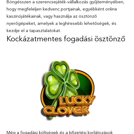
Böngésszen a szerencsejáték-vállalkozás gyűjteményében,
hogy megfeleljen kedvenc portjainak, egyébként online
kaszinójátékainak, vagy használja az ösztönző
nyerőgépeket, amelyek a leghíresebb lehetőségek, és
kezdje el a tapasztalatokat.
Kockázatmentes fogadási ösztönző
Még a fogadási költségek és a kifizetési korlátozások