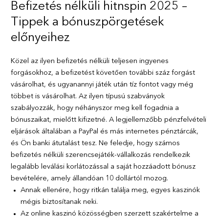
Befizetés nélküli hitnspin 2025 –
Tippek a bónuszpörgetések
előnyeihez
Közel az ilyen befizetés nélküli teljesen ingyenes
forgásokhoz, a befizetést követően további száz forgást
vásárolhat, és ugyanannyi játék után tíz fontot vagy még
többet is vásárolhat. Az ilyen típusú szabványok
szabályozzák, hogy néhányszor meg kell fogadnia a
bónuszaikat, mielőtt kifizetné. A legjellemzőbb pénzfelvételi
eljárások általában a PayPal és más internetes pénztárcák,
és Ön banki átutalást tesz. Ne feledje, hogy számos
befizetés nélküli szerencsejáték-vállalkozás rendelkezik
legalább leválási korlátozással a saját hozzáadott bónusz
bevételére, amely állandóan 10 dollártól mozog.
Annak ellenére, hogy ritkán találja meg, egyes kaszinók
mégis biztosítanak neki.
Az online kaszinó közösségben szerzett szakértelme a