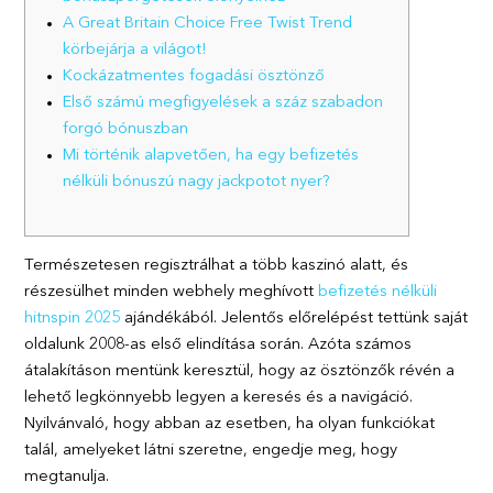
A Great Britain Choice Free Twist Trend
körbejárja a világot!
Kockázatmentes fogadási ösztönző
Első számú megfigyelések a száz szabadon
forgó bónuszban
Mi történik alapvetően, ha egy befizetés
nélküli bónuszú nagy jackpotot nyer?
Természetesen regisztrálhat a több kaszinó alatt, és
részesülhet minden webhely meghívott
befizetés nélküli
hitnspin 2025
ajándékából. Jelentős előrelépést tettünk saját
oldalunk 2008-as első elindítása során. Azóta számos
átalakításon mentünk keresztül, hogy az ösztönzők révén a
lehető legkönnyebb legyen a keresés és a navigáció.
Nyilvánvaló, hogy abban az esetben, ha olyan funkciókat
talál, amelyeket látni szeretne, engedje meg, hogy
megtanulja.