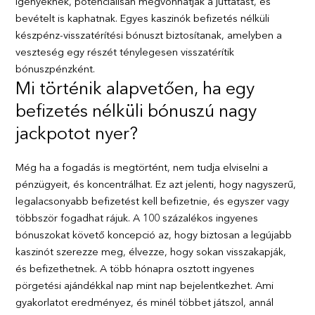
igényeknek, potenciálisan megvonhatják a juttatást, és
bevételt is kaphatnak. Egyes kaszinók befizetés nélküli
készpénz-visszatérítési bónuszt biztosítanak, amelyben a
veszteség egy részét ténylegesen visszatérítik
bónuszpénzként.
Mi történik alapvetően, ha egy
befizetés nélküli bónuszú nagy
jackpotot nyer?
Még ha a fogadás is megtörtént, nem tudja elviselni a
pénzügyeit, és koncentrálhat. Ez azt jelenti, hogy nagyszerű,
legalacsonyabb befizetést kell befizetnie, és egyszer vagy
többször fogadhat rájuk. A 100 százalékos ingyenes
bónuszokat követő koncepció az, hogy biztosan a legújabb
kaszinót szerezze meg, élvezze, hogy sokan visszakapják,
és befizethetnek. A több hónapra osztott ingyenes
pörgetési ajándékkal nap mint nap bejelentkezhet. Ami
gyakorlatot eredményez, és minél többet játszol, annál