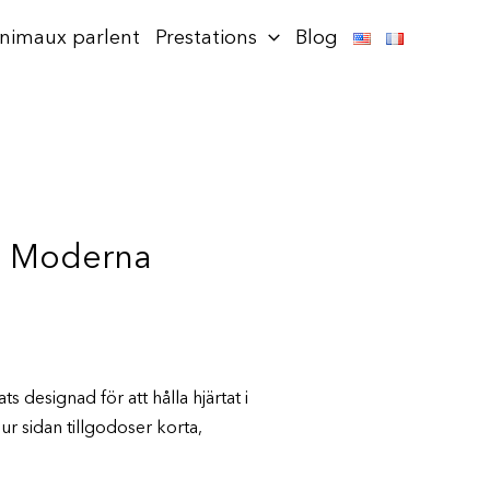
animaux parlent
Prestations
Blog
en Moderna
 designad för att hålla hjärtat i
ur sidan tillgodoser korta,