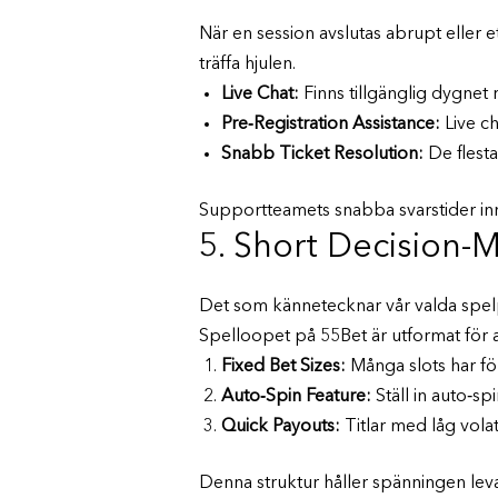
När en session avslutas abrupt eller
träffa hjulen.
Live Chat:
Finns tillgänglig dygnet 
Pre‑Registration Assistance:
Live ch
Snabb Ticket Resolution:
De flest
Supportteamets snabba svarstider inn
5. Short Decision-M
Det som kännetecknar vår valda spelpr
Spelloopet på 55Bet är utformat för a
Fixed Bet Sizes:
Många slots har för
Auto‑Spin Feature:
Ställ in auto‑spi
Quick Payouts:
Titlar med låg volat
Denna struktur håller spänningen lev