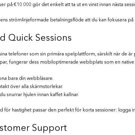
r på €10 000 gör det enkelt att ta ut en vinst innan nästa sessi
s strömlinjeformade betalningsflöde att du kan fokusera på näst
d Quick Sessions
na telefoner som sin primära spelplattform, särskilt när de är
par, fungerar dess mobiloptimerade webbplats som en native ap
na bara din webbläsare.
takt över alla skärmstorlekar.
u snurrar hjulen innan kaffet kallnar.
r hastighet passar den perfekt för korta sessioner: logga in, 
ustomer Support