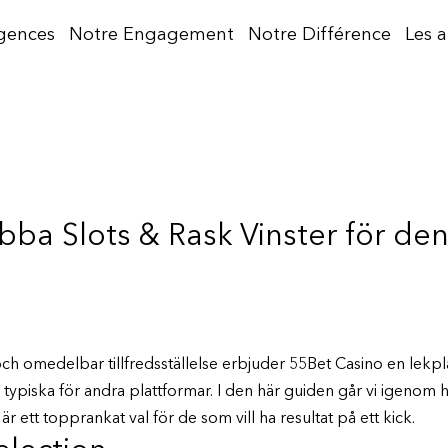
gences
Notre Engagement
Notre Différence
Les 
bba Slots & Rask Vinster för d
h omedelbar tillfredsställelse erbjuder 55Bet Casino en lekplats
typiska för andra plattformar. I den här guiden går vi igenom h
r ett topprankat val för de som vill ha resultat på ett kick.