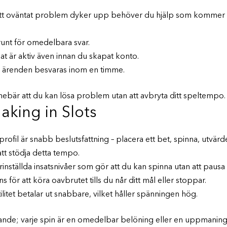
 ett oväntat problem dyker upp behöver du hjälp som kommer l
runt för omedelbara svar.
at är aktiv även innan du skapat konto.
a ärenden besvaras inom en timme.
ebär att du kan lösa problem utan att avbryta ditt speltempo.
aking in Slots
ofil är snabb beslutsfattning – placera ett bet, spinna, utvärd
tt stödja detta tempo.
inställda insatsnivåer som gör att du kan spinna utan att pausa 
ns för att köra oavbrutet tills du når ditt mål eller stoppar.
ilitet betalar ut snabbare, vilket håller spänningen hög.
ande; varje spin är en omedelbar belöning eller en uppmaning a