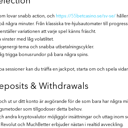
election
som lovar snabb action, och
https://55betcasino.se/sv-se/
hålle
 på några minuter. Från klassiska tre‑hjulsautomater till progre
ställer variationen att varje spel känns fräscht.
inster med låg volatilitet.
ögenergi-tema och snabba utbetalningscykler.
dig trigga bonusrundor på bara några spins.
a sessioner kan du träffa en jackpot, starta om och spela vida
Deposits & Withdrawals
och ut ur ditt konto är avgörande för de som bara har några mi
ngsmetoder som tillgodoser detta behov.
och andra kryptovalutor möjliggör insättningar och uttag inom 
Revolut och MuchBetter erbjuder nästan i realtid avveckling.