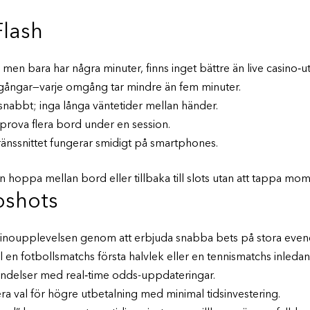
Flash
n men bara har några minuter, finns inget bättre än live casino
gångar—varje omgång tar mindre än fem minuter.
nabbt; inga långa väntetider mellan händer.
prova flera bord under en session.
ränssnittet fungerar smidigt på smartphones.
 hoppa mellan bord eller tillbaka till slots utan att tappa mo
pshots
sinoupplevelsen genom att erbjuda snabba bets på stora eve
l en fotbollsmatchs första halvlek eller en tennismatchs inledan
ändelser med real‑time odds-uppdateringar.
a val för högre utbetalning med minimal tidsinvestering.