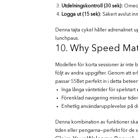
Utdelningskontroll (30 sek):
Omedel
Logga ut (15 sek):
Säkert avslut in
Denna tajta cykel håller adrenalinet
lunchpaus.
10. Why Speed Mat
Modellen för korta sessioner är int
följt av andra uppgifter. Genom att e
passar 55Bet perfekt in i detta bete
Inga långa väntetider för spelstart 
Förenklad navigering minskar tide
Enhetlig användarupplevelse på des
Denna kombination av funktioner skap
tiden eller pengarna—perfekt för de so