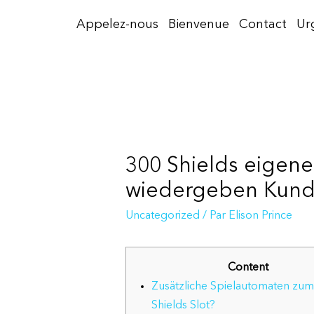
Aller
Appelez-nous
Bienvenue
Contact
Ur
au
contenu
300 Shields eigen
wiedergeben Kund
Uncategorized
/ Par
Elison Prince
Content
Zusätzliche Spielautomaten zum
Shields Slot?