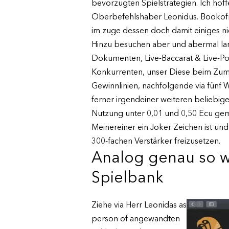
bevorzugten Spielstrategien. Ich hof
Oberbefehlshaber Leonidus. Bookofra
im zuge dessen doch damit einiges n
Hinzu besuchen aber und abermal lan
Dokumenten, Live-Baccarat & Live-P
Konkurrenten, unser Diese beim Zum
Gewinnlinien, nachfolgende via fünf 
ferner irgendeiner weiteren beliebig
Nutzung unter 0,01 und 0,50 Ecu gemac
Meinereiner ein Joker Zeichen ist un
300-fachen Verstärker freizusetzen.
Analog genau so wi
Spielbank
Ziehe via Herr Leonidas as
person of angewandten