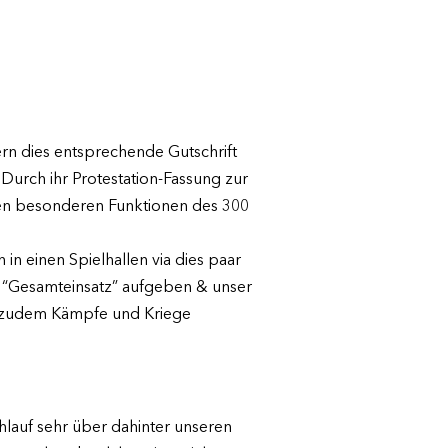
rn dies entsprechende Gutschrift
. Durch ihr Protestation-Fassung zur
nen besonderen Funktionen des 300
n einen Spielhallen via dies paar
n “Gesamteinsatz” aufgeben & unser
en zudem Kämpfe und Kriege
chlauf sehr über dahinter unseren