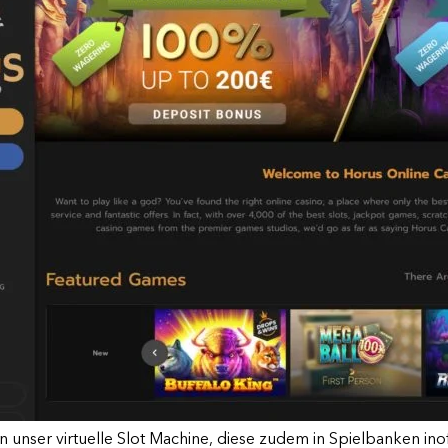
unser virtuelle Slot Machine, diese zudem in Spielbanken inoffi