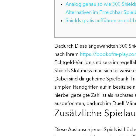
Analog genau so wie 300 Shields
Alternativen im Erreichbar Spie
Shields gratis aufführen erreichb
Dadurch Diese angewandten 300 Shiel
nach Ihrem
https://bookofra-play.co
Echtgeld-Vari ion sind sera im regelfal
Shields Slot mess man sich teilweise e
Dabei sind dir geheime Spielbank Tri
simplen Handgriffen auf in besitz se
hierbei gezeigte Zahl ist als nächst
ausgefochten, dadurch im Duell Männ
Zusätzliche Spiela
Diese Austausch jenes Spiels ist höch