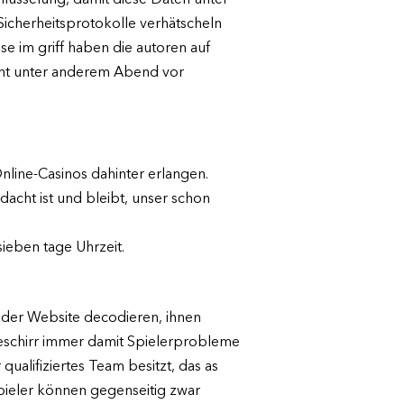
hlüsselung, damit diese Daten unter
icherheitsprotokolle verhätscheln
e im griff haben die autoren auf
cht unter anderem Abend vor
nline-Casinos dahinter erlangen.
acht ist und bleibt, unser schon
ieben tage Uhrzeit.
 der Website decodieren, ihnen
elgeschirr immer damit Spielerprobleme
 qualifiziertes Team besitzt, das as
. Spieler können gegenseitig zwar