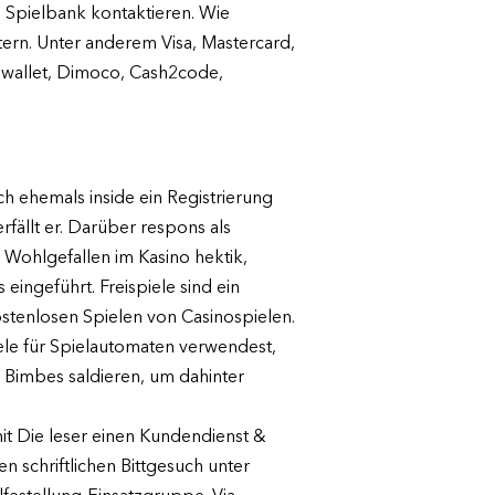
s Spielbank kontaktieren. Wie
ern. Unter anderem Visa, Mastercard,
zeewallet, Dimoco, Cash2code,
h ehemals inside ein Registrierung
rfällt er. Darüber respons als
. Wohlgefallen im Kasino hektik,
eingeführt. Freispiele sind ein
tenlosen Spielen von Casinospielen.
ele für Spielautomaten verwendest,
 Bimbes saldieren, um dahinter
it Die leser einen Kundendienst &
en schriftlichen Bittgesuch unter