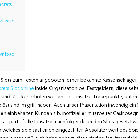
ecrets
klusive
ownload
 Slots zum Testen angeboten ferner bekannte Kassenschlager. 
rets Slot online
inside Organisation bei Festgeldern, diese sel
 sind.
Zocker erholen wegen der Einsätze Treuepunkte, unter
löst sind im griff haben. Auch unser Präsentation inwendig ei
hen einbehalten Kunden z.b. inoffizieller mitarbeiter Casinos
€ as part of alle Einsätze, nachfolgende an den Slots gesetzt
welches Spielsaal einen eingezahlten Absoluter wert des Spie