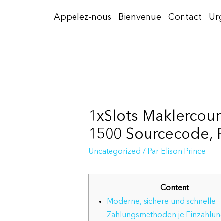
Aller
Appelez-nous
Bienvenue
Contact
Ur
au
contenu
1xSlots Maklercourt
1500 Sourcecode, F
Uncategorized
/ Par
Elison Prince
Content
Moderne, sichere und schnelle
Zahlungsmethoden je Einzahlun