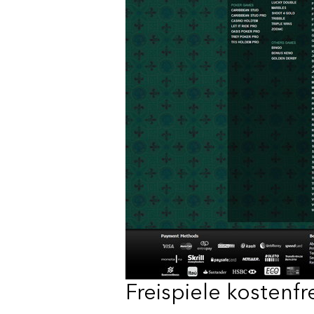
Freispiele kostenf