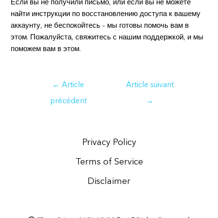
Если вы не получили письмо, или если вы не можете
найти инструкции по восстановлению доступа к вашему
аккаунту, не беспокойтесь – мы готовы помочь вам в
этом. Пожалуйста, свяжитесь с нашим поддержкой, и мы
поможем вам в этом.
Navigation
←
Article
Article suivant
de
précédent
→
l’article
Privacy Policy
Terms of Service
Disclaimer