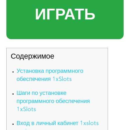
ИГРАТЬ
Содержимое
Установка программного
обеспечения 1xSlots
Шаги по установке
программного обеспечения
1xSlots
Вход в личный кабинет 1xslots