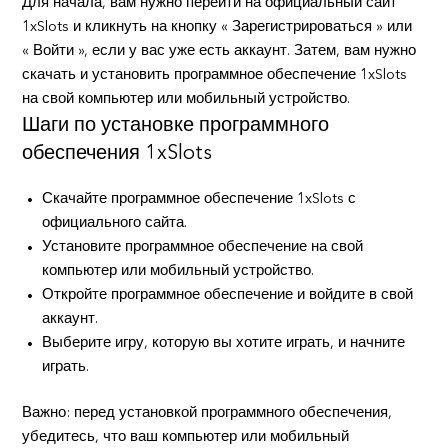
Для начала, вам нужно перейти на официальный сайт
1xSlots и кликнуть на кнопку « Зарегистрироваться » или
« Войти », если у вас уже есть аккаунт. Затем, вам нужно
скачать и установить программное обеспечение 1xSlots
на свой компьютер или мобильный устройство.
Шаги по установке программного
обеспечения 1xSlots
Скачайте программное обеспечение 1xSlots с
официального сайта.
Установите программное обеспечение на свой
компьютер или мобильный устройство.
Откройте программное обеспечение и войдите в свой
аккаунт.
Выберите игру, которую вы хотите играть, и начните
играть.
Важно: перед установкой программного обеспечения,
убедитесь, что ваш компьютер или мобильный