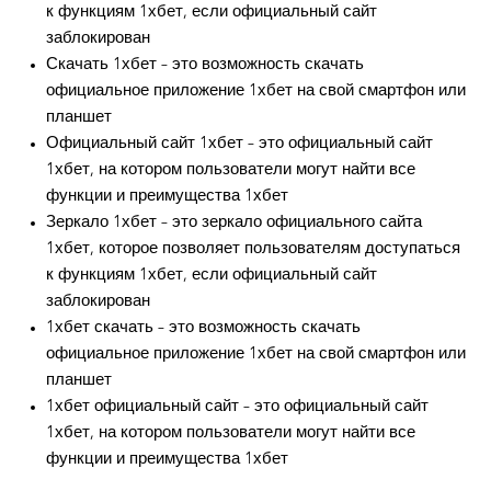
к функциям 1хбет, если официальный сайт
заблокирован
Скачать 1хбет – это возможность скачать
официальное приложение 1хбет на свой смартфон или
планшет
Официальный сайт 1хбет – это официальный сайт
1хбет, на котором пользователи могут найти все
функции и преимущества 1хбет
Зеркало 1хбет – это зеркало официального сайта
1хбет, которое позволяет пользователям доступаться
к функциям 1хбет, если официальный сайт
заблокирован
1хбет скачать – это возможность скачать
официальное приложение 1хбет на свой смартфон или
планшет
1хбет официальный сайт – это официальный сайт
1хбет, на котором пользователи могут найти все
функции и преимущества 1хбет