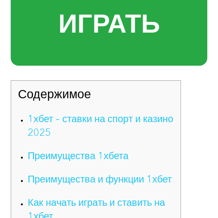
ИГРАТЬ
Содержимое
1хбет – ставки на спорт и казино
2025
Преимущества 1хбета
Преимущества и функции 1хбет
Как начать играть и ставить на
1хбет