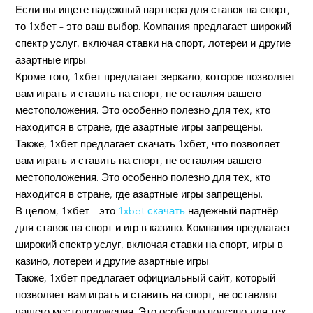
Если вы ищете надежный партнера для ставок на спорт,
то 1хбет – это ваш выбор. Компания предлагает широкий
спектр услуг, включая ставки на спорт, лотереи и другие
азартные игры.
Кроме того, 1хбет предлагает зеркало, которое позволяет
вам играть и ставить на спорт, не оставляя вашего
местоположения. Это особенно полезно для тех, кто
находится в стране, где азартные игры запрещены.
Также, 1хбет предлагает скачать 1хбет, что позволяет
вам играть и ставить на спорт, не оставляя вашего
местоположения. Это особенно полезно для тех, кто
находится в стране, где азартные игры запрещены.
В целом, 1хбет – это
1xbet скачать
надежный партнёр
для ставок на спорт и игр в казино. Компания предлагает
широкий спектр услуг, включая ставки на спорт, игры в
казино, лотереи и другие азартные игры.
Также, 1хбет предлагает официальный сайт, который
позволяет вам играть и ставить на спорт, не оставляя
вашего местоположения. Это особенно полезно для тех,