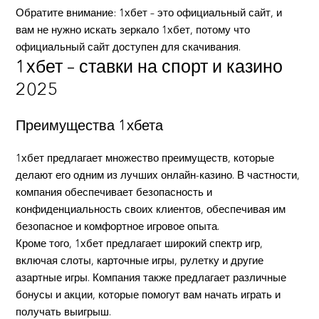
Обратите внимание: 1хбет – это официальный сайт, и
вам не нужно искать зеркало 1хбет, потому что
официальный сайт доступен для скачивания.
1хбет – ставки на спорт и казино
2025
Преимущества 1хбета
1хбет предлагает множество преимуществ, которые
делают его одним из лучших онлайн-казино. В частности,
компания обеспечивает безопасность и
конфиденциальность своих клиентов, обеспечивая им
безопасное и комфортное игровое опыта.
Кроме того, 1хбет предлагает широкий спектр игр,
включая слоты, карточные игры, рулетку и другие
азартные игры. Компания также предлагает различные
бонусы и акции, которые помогут вам начать играть и
получать выигрыш.