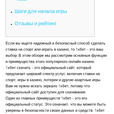
Шаги для начала игры
Отзывы и рейтинг
Если вы ищете надежный и безопасный способ сделать
ставки на спорт или играть в казино, то 1хбет – это ваш
выбор. В этом обзоре мы рассмотрим основные функции
и преимущества этого популярного онлайн-казино.
1хбет скачать – это официальный сайт, который
предлагает широкий спектр услуг, включая ставки на
спорт, игры в казино, лотереи и другие азартные игры.
Вам не нужно искать зеркало 1хбет, потому что
официальный сайт доступен для скачивания.
Один из главных преимуществ 1хбет – это его
официальный статус. Это означает, что вы можете быть
уверены в безопасности своих данных и средств. 1хбет