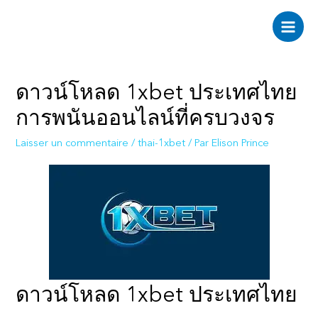
Aller
au
Main
contenu
Men
ดาวน์โหลด 1xbet ประเทศไทย
การพนันออนไลน์ที่ครบวงจร
Laisser un commentaire
/
thai-1xbet
/ Par
Elison Prince
ดาวน์โหลด 1xbet ประเทศไทย