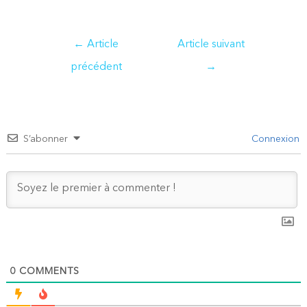
Navigation
←
Article
Article suivant
de
précédent
→
l’article
S’abonner
Connexion
0
COMMENTS