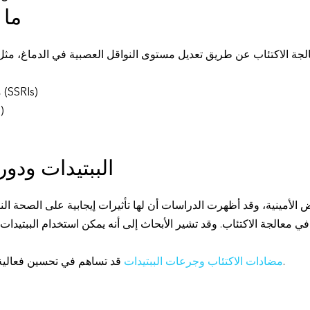
ما 
جة الاكتئاب عن طريق تعديل مستوى النواقل العصبية في الدماغ، مثل ال
مثبطات امتصاص السيروتونين الانتقائية (SSRIs)
مضاد
الببتيدات ودور
لأمينية، وقد أظهرت الدراسات أن لها تأثيرات إيجابية على الصحة النف
ا في معالجة الاكتئاب. وقد تشير الأبحاث إلى أنه يمكن استخدام الببتيدا
قد تساهم في تحسين فعالية العلاجات الحالية وتقليل الأعراض الجانبية.
مضادات الاكتئاب وجرعات الببتيدات